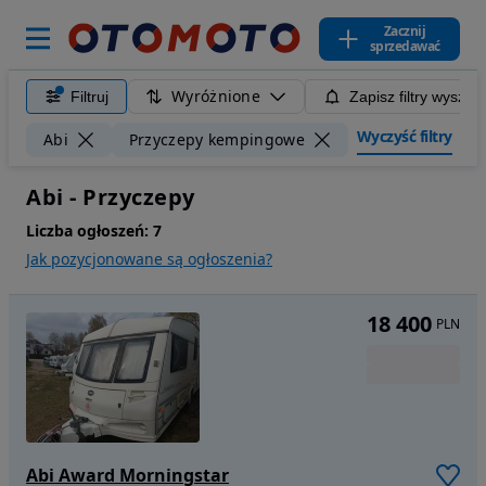
Zacznij
sprzedawać
Wyróżnione
Filtruj
Zapisz filtry wyszuk
Wyczyść filtry
Abi
Przyczepy kempingowe
Abi - Przyczepy
Liczba ogłoszeń:
7
Jak pozycjonowane są ogłoszenia?
18 400
PLN
Abi Award Morningstar