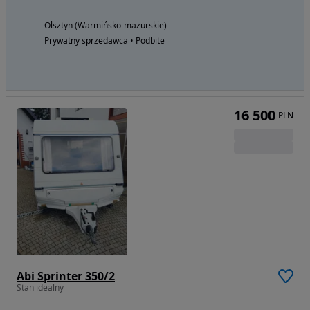
Olsztyn (Warmińsko-mazurskie)
Prywatny sprzedawca • Podbite
16 500
PLN
Abi Sprinter 350/2
Stan idealny