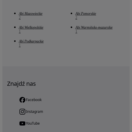
Abi Mazowieckie
Abi Pomorskie
2
2
Abi Wielkopolskie
Abi Warmińsko-mazurskie
1
1
Abi Podkarpackie
1
Znajdź nas
Facebook
Instagram
YouTube