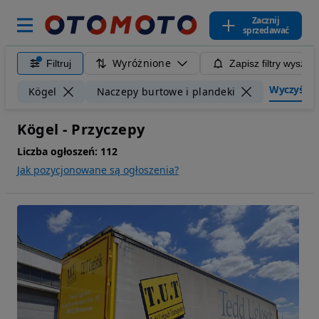
Zacznij
sprzedawać
Wyróżnione
Filtruj
Zapisz filtry wyszuk
Wyczyść fil
Kögel
Naczepy burtowe i plandeki
Kögel - Przyczepy
Liczba ogłoszeń:
112
Jak pozycjonowane są ogłoszenia?