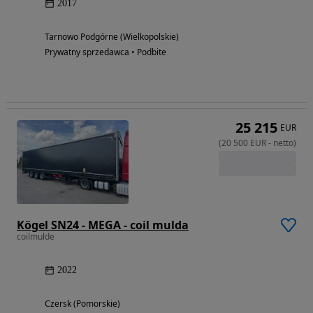
2017
Tarnowo Podgórne (Wielkopolskie)
Prywatny sprzedawca • Podbite
25 215
EUR
(
20 500
EUR
-
netto
)
Kögel SN24 - MEGA - coil mulda
coilmulde
2022
Czersk (Pomorskie)