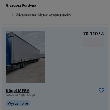
Grzegorz Furdyna
Usługi finansowe
Myjnia
Wynajem pojazdów
70 110
PLN
Kögel MEGA
Naczepa Kogel Mega
Wyróżnione