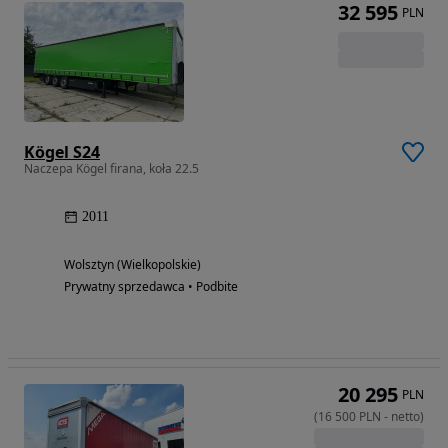
32 595
PLN
Kögel S24
Naczepa Kögel firana, koła 22.5
2011
Wolsztyn (Wielkopolskie)
Prywatny sprzedawca • Podbite
20 295
PLN
(
16 500
PLN
-
netto
)