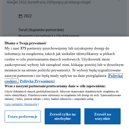
Koegel 2022 burtofirana 200tysięcy przebiegu Kogel
2022
Toruń (Kujawsko-pomorskie)
Prywatny sprzedawca • Opublikowano
Dbamy o Twoją prywatność
My i nasi
375
partnerzy przechowujemy lub uzyskujemy dostęp do
informacji na urządzeniu, takich jak unikalne identyfikatory w plikach
cookie w celu przetwarzania danych osobowych. Użytkownik może
zaakceptować wybory lub zarządzać nimi, klikając poniżej lub w dowolnym
30 627
EUR
momencie na stronie polityki prywatności. Te wybory będą sygnalizowane
naszym partnerom i nie będą miały wpływu na dane przeglądania.
Polityka
cookies,
Polityka Prywatności
Wraz z naszymi partnerami przetwarzamy dane w celu zapewnienia:
Użycie dokładnych danych geolokalizacyjnych. Aktywne skanowanie charakterystyki urządzenia do
celów identyfikacji. Przechowywanie informacji na urządzeniu lub dostęp do nich. Spersonalizowane
reklamy i treści, pomiar reklam i treści, badnie odbiorców i ulepszanie usług.
Lista partnerów (dostawców)
Zezwól tylko na
Zezwól na
Ustaw preferencje
niezbędne
wszystkie