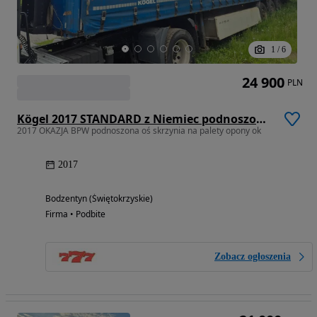
1
/
6
24 900
PLN
Kögel 2017 STANDARD z Niemiec podnoszona oś / PALECIARA / STAN BARDZO DOBRY / OD PIERWSZEGO WŁAŚCICIELA / SKRZYNIA NA PALETY / TOP
2017 OKAZJA BPW podnoszona oś skrzynia na palety opony ok
2017
Bodzentyn (Świętokrzyskie)
Firma • Podbite
Zobacz ogłoszenia