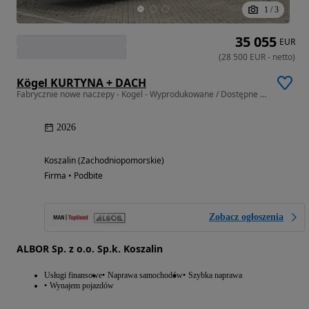
1
/
3
35 055
EUR
(
28 500
EUR
-
netto
)
Kögel KURTYNA + DACH
Fabrycznie nowe naczepy - Kogel - Wyprodukowane / Dostępne od ręki
2026
Koszalin (Zachodniopomorskie)
Firma • Podbite
Zobacz ogłoszenia
ALBOR Sp. z o.o. Sp.k. Koszalin
Usługi finansowe
Naprawa samochodów
Szybka naprawa
Wynajem pojazdów