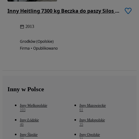
Inny Heitling 7300 kg Beczka do paszy Silos Paszowóz 2013 Rok
2013
Grodków (Opolskie)
Firma • Opublikowano
Inny w Polsce
Inny Wielkopolskie
Inny Mazowieckie
103
61
Inny Łódzkie
Inny Małopolskie
46
35
Inny Śląskie
Inny Opolskie