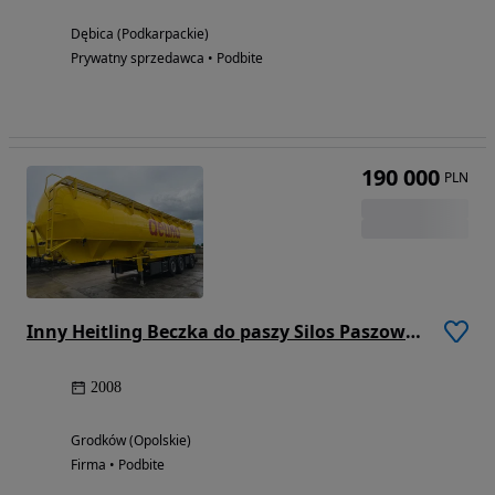
Dębica (Podkarpackie)
Prywatny sprzedawca • Podbite
190 000
PLN
Inny Heitling Beczka do paszy Silos Paszowóz SAF typu WELGRO
2008
Grodków (Opolskie)
Firma • Podbite