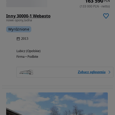
163 590
PLN
(
133 000
PLN
-
netto
)
Inny 30000-1 Webasto
nowe opony,ladna
Wyróżnione
2013
Lubicz (Opolskie)
Firma • Podbite
Zobacz ogłoszenia