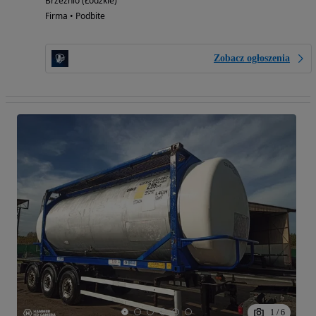
Brzeźnio (Łódzkie)
Firma • Podbite
Zobacz ogłoszenia
1
/
6