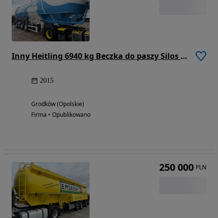
Inny Heitling 6940 kg Beczka do paszy Silos Paszowóz 2015 Rok SAF
2015
Grodków (Opolskie)
Firma • Opublikowano
250 000
PLN