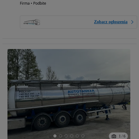
Firma • Podbite
Zobacz ogłoszenia
1
/
6