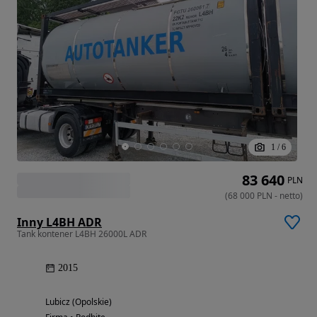
1
/
6
83 640
PLN
(
68 000
PLN
-
netto
)
Inny L4BH ADR
Tank kontener L4BH 26000L ADR
2015
Lubicz (Opolskie)