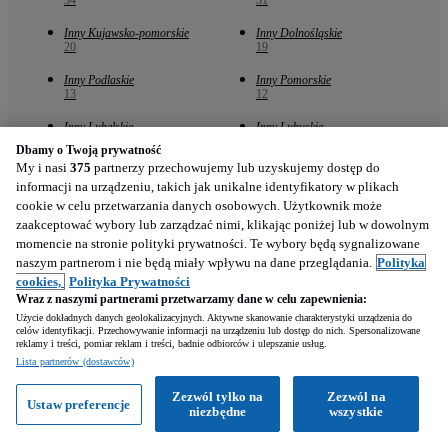
34
31
Inny Kujawsko-pomorskie
Inny Dolnośląskie
20
19
Inny Podlaskie
Inny Pomorskie
13
12
Inny Lubelskie
Inny Lubuskie
11
10
Dbamy o Twoją prywatność
My i nasi
375
partnerzy przechowujemy lub uzyskujemy dostęp do
Inny Warmińsko-mazurskie
Inny Świętokrzyskie
informacji na urządzeniu, takich jak unikalne identyfikatory w plikach
9
8
cookie w celu przetwarzania danych osobowych. Użytkownik może
Inny Podkarpackie
Inny Zachodniopomorskie
zaakceptować wybory lub zarządzać nimi, klikając poniżej lub w dowolnym
8
5
momencie na stronie polityki prywatności. Te wybory będą sygnalizowane
naszym partnerom i nie będą miały wpływu na dane przeglądania.
Polityka
Inny Niedersachsen
Inny Region Balsthal
cookies,
Polityka Prywatności
2
1
Wraz z naszymi partnerami przetwarzamy dane w celu zapewnienia:
Użycie dokładnych danych geolokalizacyjnych. Aktywne skanowanie charakterystyki urządzenia do
celów identyfikacji. Przechowywanie informacji na urządzeniu lub dostęp do nich. Spersonalizowane
reklamy i treści, pomiar reklam i treści, badnie odbiorców i ulepszanie usług.
Lista partnerów (dostawców)
Zezwól tylko na
Zezwól na
Ustaw preferencje
Znajdź nas
niezbędne
wszystkie