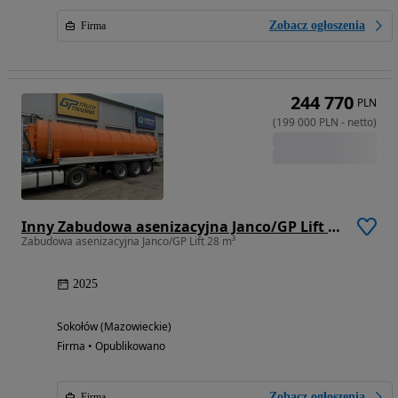
Zobacz ogłoszenia
Firma
244 770
PLN
(
199 000
PLN
-
netto
)
Inny Zabudowa asenizacyjna Janco/GP Lift 28 m³
Zabudowa asenizacyjna Janco/GP Lift 28 m³
2025
Sokołów (Mazowieckie)
Firma • Opublikowano
Zobacz ogłoszenia
Firma