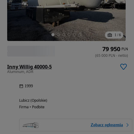
1
/
6
79 950
PLN
(
65 000
PLN
-
netto
)
Inny Willig 40000-5
Aluminum, ADR
1999
Lubicz (Opolskie)
Firma • Podbite
Zobacz ogłoszenia