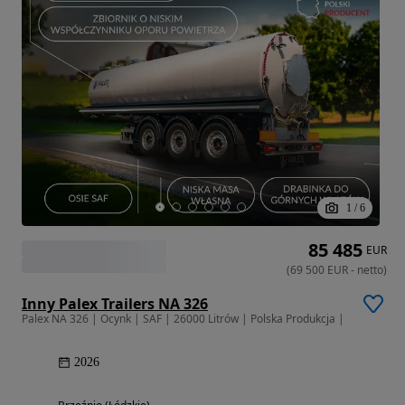
1
/
6
85 485
EUR
(
69 500
EUR
-
netto
)
Inny Palex Trailers NA 326
Palex NA 326 | Ocynk | SAF | 26000 Litrów | Polska Produkcja |
2026