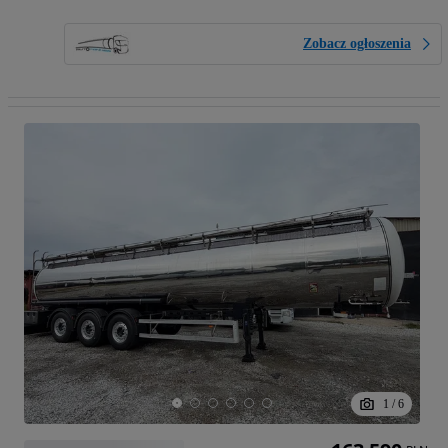
Zobacz ogłoszenia
1
/
6