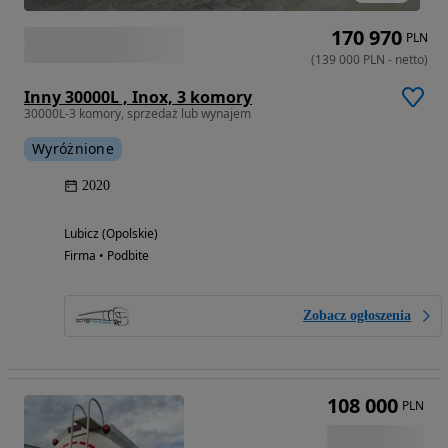
170 970
PLN
(
139 000
PLN
-
netto
)
Inny 30000L , Inox, 3 komory
30000L-3 komory, sprzedaż lub wynajem
Wyróżnione
2020
Lubicz (Opolskie)
Firma • Podbite
Zobacz ogłoszenia
108 000
PLN