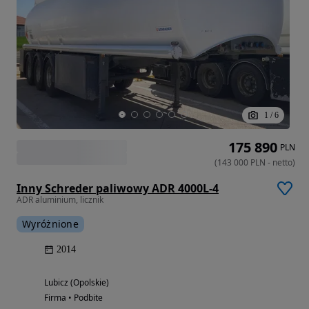
1
/
6
175 890
PLN
(
143 000
PLN
-
netto
)
Inny Schreder paliwowy ADR 4000L-4
ADR aluminium, licznik
Wyróżnione
2014
Lubicz (Opolskie)
Firma • Podbite