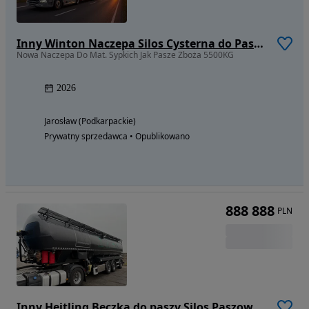
Inny Winton Naczepa Silos Cysterna do Pasz Zbóż
Nowa Naczepa Do Mat. Sypkich Jak Pasze Zboża 5500KG
2026
Jarosław (Podkarpackie)
Prywatny sprzedawca • Opublikowano
888 888
PLN
Inny Heitling Beczka do paszy Silos Paszowóz 2019 Rok SAF