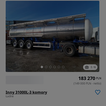
1
/
6
183 270
PLN
(
149 000
PLN
-
netto
)
Inny 31000L-3 komory
Ładne