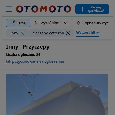
Zacznij
sprzedawać
Wyróżnione
Filtruj
Zapisz filtry wyszuk
Wyczyść filtry
Inny
Naczepy cysterny
Inny - Przyczepy
Liczba ogłoszeń:
26
Jak pozycjonowane są ogłoszenia?