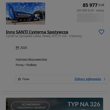
85 977
EUR
(
69 900
EUR
-
netto
)
Inny SANTI Cysterna Spożywcza
Cysterna Spożywka Lekka, Nowa, ATP, 31 m3 - 3 komory
2026
Halinów (Mazowieckie)
Firma • Podbite
Zobacz ogłoszenia
Firma