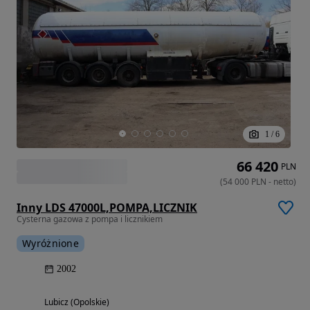
1
/
6
66 420
PLN
(
54 000
PLN
-
netto
)
Inny LDS 47000L,POMPA,LICZNIK
Cysterna gazowa z pompa i licznikiem
Wyróżnione
2002
Lubicz (Opolskie)