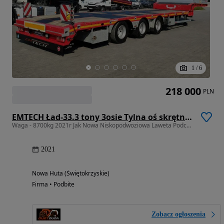
1
/
6
218 000
PLN
EMTECH Ład-33.3 tony 3osie Tylna oś skrętna Przednia Podnoszona
Waga - 8700kg 2021r Jak Nowa Niskopodwoziowa Laweta Podczołgówka
2021
Nowa Huta (Świętokrzyskie)
Firma • Podbite
Zobacz ogłoszenia