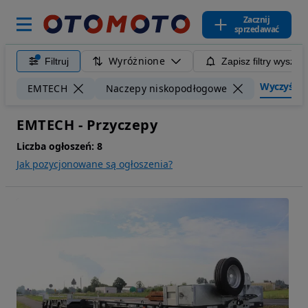
Zacznij
sprzedawać
Wyróżnione
Filtruj
Zapisz filtry wyszuk
Wyczyść fil
EMTECH
Naczepy niskopodłogowe
EMTECH - Przyczepy
Liczba ogłoszeń:
8
Jak pozycjonowane są ogłoszenia?