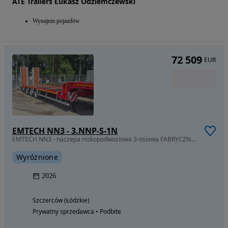
ATE Trailers Łukasz Odziemczewski
Wynajem pojazdów
72 509
EUR
EMTECH NN3 - 3.NNP-S-1N
EMTECH NN3 - naczepa niskopodwoziowa 3-osiowa FABRYCZNIE NOWA
Wyróżnione
2026
Szczerców (Łódzkie)
Prywatny sprzedawca • Podbite