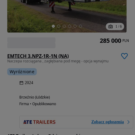
1
/
6
285 000
PLN
EMTECH 3.NPZ-1R-1N (NA)
Naczepa rozciągana , zagłębiana pod megę - opcja wynajmu
Wyróżnione
2024
Brzeźnio (Łódzkie)
Firma • Opublikowano
Zobacz ogłoszenia