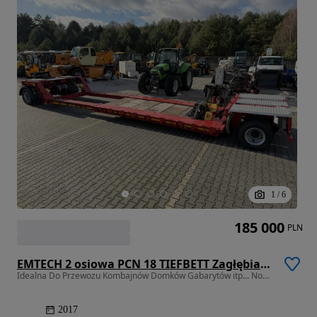
1
/
6
185 000
PLN
EMTECH 2 osiowa PCN 18 TIEFBETT Zagłębiana Rozciągana Oś Skrętna UNIKAT
Idealna Do Przewozu Kombajnów Domków Gabarytów itp... Nooteboom Laweta
2017