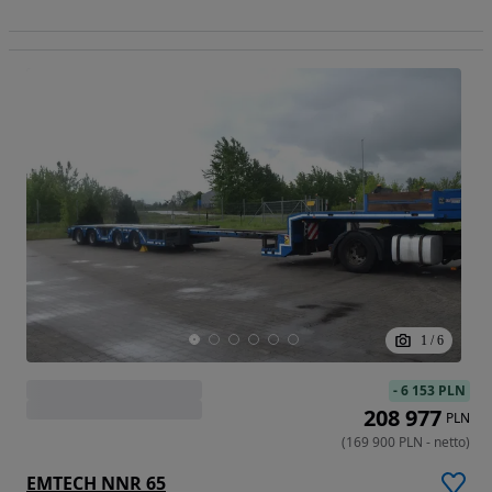
1
/
6
-
6 153 PLN
208 977
PLN
(
169 900
PLN
-
netto
)
EMTECH NNR 65