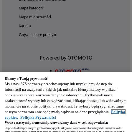
Mapa kategorii
Mapa miejscowości
Kariera
Części - dobre praktyki
Powered by OTOMOTO
Dbamy o Twoją prywatność
My i nasi
375
partnerzy przechowujemy lub uzyskujemy dostęp do
informacji na urządzeniu, takich jak unikalne identyfikatory w plikach
cookie w celu przetwarzania danych osobowych. Użytkownik może
zaakceptować wybory lub zarządzać nimi, klikając poniżej lub w dowolnym
momencie na stronie polityki prywatności. Te wybory będą sygnalizowane
naszym partnerom i nie będą miały wpływu na dane przeglądania.
Polityka
Nasze aplikacje w twoim telefonie
cookies,
Polityka Prywatności
Wraz z naszymi partnerami przetwarzamy dane w celu zapewnienia:
Użycie dokładnych danych geolokalizacyjnych. Aktywne skanowanie charakterystyki urządzenia do
celów identyfikacji. Przechowywanie informacji na urządzeniu lub dostęp do nich. Spersonalizowane