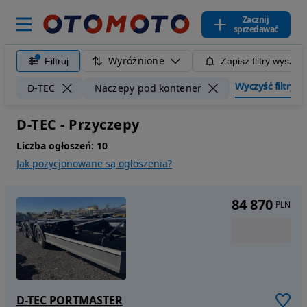
Zacznij
sprzedawać
Wyróżnione
Filtruj
Zapisz filtry wyszuk
Wyczyść filtry
D-TEC
Naczepy pod kontener
D-TEC - Przyczepy
Liczba ogłoszeń:
10
Jak pozycjonowane są ogłoszenia?
84 870
PLN
D-TEC PORTMASTER