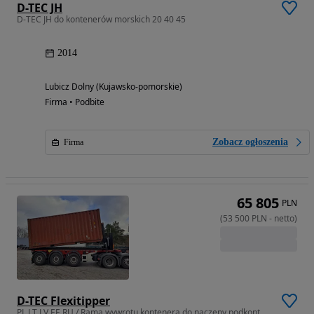
D-TEC JH
D-TEC JH do kontenerów morskich 20 40 45
2014
Lubicz Dolny (Kujawsko-pomorskie)
Firma • Podbite
Zobacz ogłoszenia
Firma
65 805
PLN
(
53 500
PLN
-
netto
)
D-TEC Flexitipper
PL LT LV EE RU / Rama wywrotu kontenera do naczepy podkontenerowej