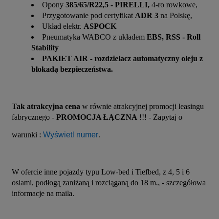
Opony
385/65/R22,5 - PIRELLI,
4-ro rowkowe,
Przygotowanie pod certyfikat
ADR 3
na Polskę,
Układ elektr.
ASPOCK
Pneumatyka WABCO z układem
EBS, RSS - Roll
Stability
PAKIET AIR - rozdzielacz automatyczny oleju z
blokadą bezpieczeństwa.
Tak atrakcyjna cena
 w równie atrakcyjnej promocji leasingu 
fabrycznego - 
PROMOCJA ŁĄCZNA
 !!! - Zapytaj o 
warunki : 
Wyświetl numer
.
W ofercie inne pojazdy typu Low-bed i Tiefbed, z 4, 5 i 6 
osiami, podłogą zaniżaną i rozciąganą do 18 m., - szczegółowa 
informacje na maila.