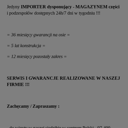
Jedyny 
IMPORTER dysponujący - MAGAZYNEM części
i podzespołów dostępnych 24h/7 dni w tygodniu !!!
= 36 miesięcy gwarancji na osie =
= 5 lat konstrukcja =
= 12 miesięcy pozostały zakres =
SERWIS I GWARANCJE REALIZOWANE W NASZEJ 
FIRMIE !!!
Zachęcamy / Zapraszamy :
- do wizyty w naszej siedzibie w centrum Polski - 97-400 