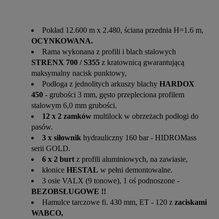
Pokład 12.600 m x 2.480, ściana przednia H=1.6 m,
OCYNKOWANA.
Rama wykonana z profili i blach stalowych
STRENX 700 / S355
z kratownicą gwarantującą
maksymalny nacisk punktowy,
Podłoga z jednolitych arkuszy blachy
HARDOX
450
- grubości 3 mm, gęsto przepleciona profilem
stalowym 6,0 mm grubości.
12 x 2 zamków
multilock w obrzeżach podłogi do
pasów.
3 x siłownik
hydrauliczny 160 bar - HIDROMass
serii GOLD.
6 x 2 burt
z profili aluminiowych, na zawiasie,
kłonice
HESTAL
w pełni demontowalne.
3 osie VALX (9 tonowe), 1 oś podnoszone -
BEZOBSŁUGOWE !!
Hamulce tarczowe fi. 430 mm, ET - 120 z
zaciskami
WABCO,