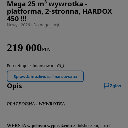
Mega 25 m³ wywrotka -
Zdjęcie 1 z 42
platforma, 2-stronna, HARDOX
450 !!!
Nowy · 2026 · Do negocjacji
219 000
PLN
Potrzebujesz finansowania?
Sprawdź możliwości finansowania
Opis
Zgłoś
PLATFORMA - WYWROTKA
WERSJA w pełnym wyposażeniu
 z finishere'em, 2 x oś 