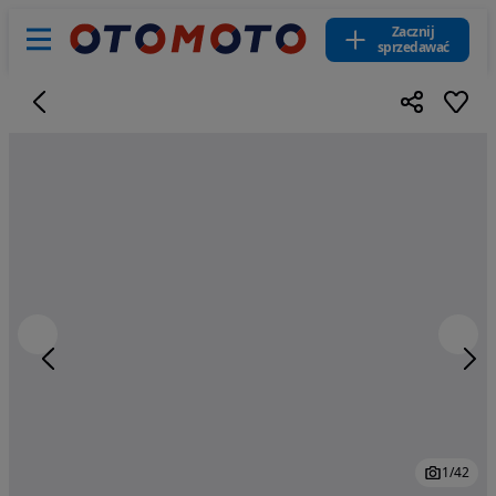
Zacznij
sprzedawać
1
/
42