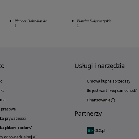
Plandex Dolnośląskie
Plandex Świętokrzyskie
1
1
to
Usługi i narzędzia
oc
Umowa kupna sprzedaży
kt
Ile jest wart Twój samochód?
ama
Finansowanie
o prasowe
Partnerzy
yka prywatności
yka plików "cookies"
OLX.pl
y odpowiedzialnej AI