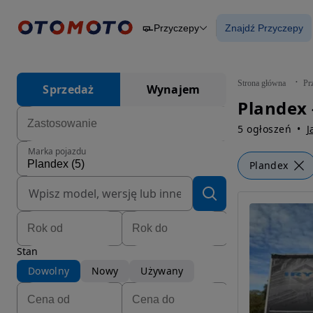
Przyczepy
Znajdź Przyczepy
Osobowe
Ciężarowe
Znajdź Przycz
Budowlane
Dostawcze
Motocykle
Strona główna
Pr
Sprzedaż
Wynajem
Przyczepy
Plandex 
Rolnicze
Części
5 ogłoszeń
J
Marka pojazdu
Plandex
Stan
Dowolny
Nowy
Używany