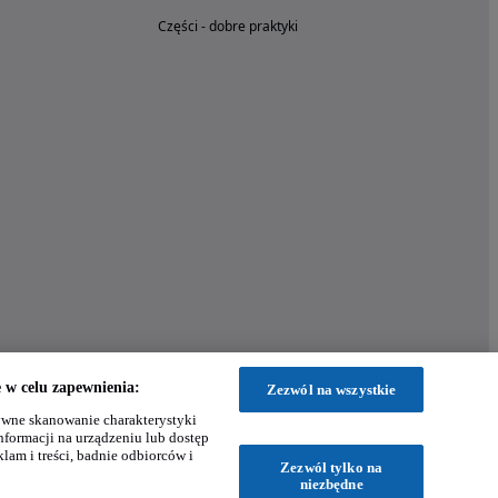
Części - dobre praktyki
w celu zapewnienia:
Zezwól na wszystkie
wne skanowanie charakterystyki
nformacji na urządzeniu lub dostęp
klam i treści, badnie odbiorców i
Zezwól tylko na
niezbędne