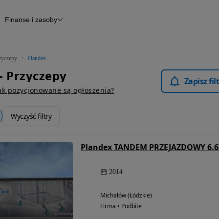
Finanse i zasoby
epy
Finansowanie
Otomoto News
zyczepy
Plandex
- Przyczepy
Zapisz fi
ak pozycjonowane są ogłoszenia?
Wyczyść filtry
2014
Michałów (Łódzkie)
Firma • Podbite