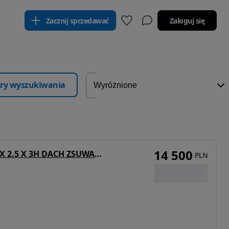
Zacznij sprzedawać
Zaloguj się
ltry wyszukiwania
14 500
Plandex TANDEM PRZEJAZDOWY 6.6X 2.5 X 3H DACH ZSUWANY
PLN