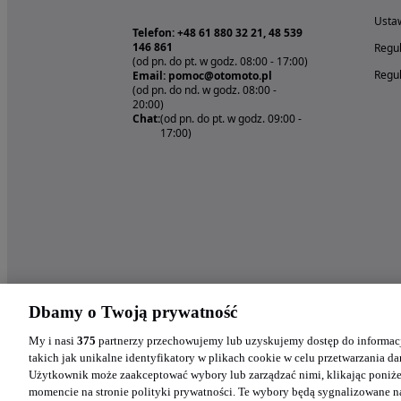
Ustaw
Telefon: +48 61 880 32 21, 48 539
146 861
Regul
(od pn. do pt. w godz. 08:00 - 17:00)
Regul
Email: pomoc@otomoto.pl
(od pn. do nd. w godz. 08:00 -
20:00)
Chat:
(od pn. do pt. w godz. 09:00 -
17:00)
Dbamy o Twoją prywatność
My i nasi
375
partnerzy przechowujemy lub uzyskujemy dostęp do informacj
takich jak unikalne identyfikatory w plikach cookie w celu przetwarzania 
Użytkownik może zaakceptować wybory lub zarządzać nimi, klikając poniż
momencie na stronie polityki prywatności. Te wybory będą sygnalizowane n