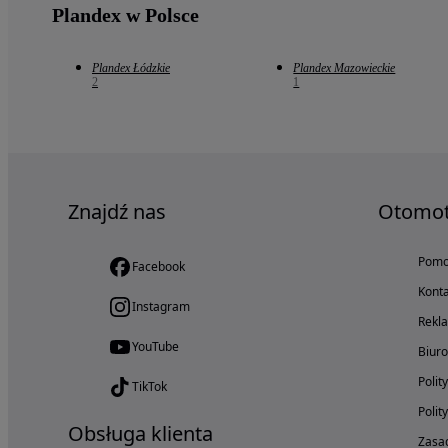
Plandex w Polsce
Plandex Łódzkie
Plandex Mazowieckie
2
1
Znajdź nas
Otomo
Pom
Facebook
Konta
Instagram
Rekl
YouTube
Biur
Polit
TikTok
Polit
Obsługa klienta
Zasad