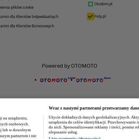
Otodom.pl
ienia plików cookie
Fixly.pl
amin dla Klientów Indywidualnych
amin dla Klientów Biznesowych
Powered by OTOMOTO
Wraz z naszymi partnerami przetwarzamy dane 
Użycie dokładnych danych geolokalizacyjnych. Akty
i na urządzeniu,
Nasze aplikacje w twoim telefonie
urządzenia do celów identyfikacji. Przechowywanie i
danych osobowych.
do nich. Spersonalizowane reklamy i treści, pomiar re
ej lub w dowolnym
ulepszanie usług.
aszym partnerom i nie
Lista partnerów (dostawców)