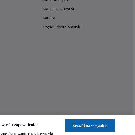
Mapa miejscowości
Kariera
Części - dobre praktyki
w celu zapewnienia:
Zezwól na wszystkie
wne skanowanie charakterystyki