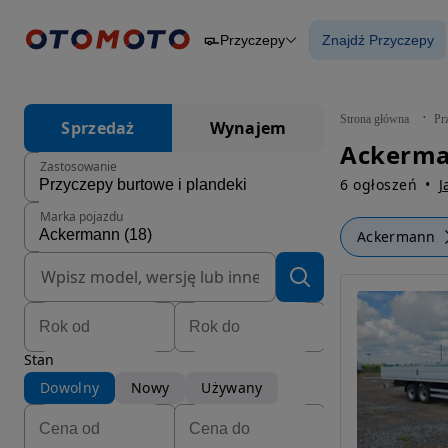
Przyczepy
Znajdź Przyczepy
Osobowe
Ciężarowe
Znajdź Przycz
Budowlane
Dostawcze
Motocykle
Strona główna
Pr
Sprzedaż
Wynajem
Przyczepy
Ackerma
Rolnicze
Zastosowanie
Części
6 ogłoszeń
J
Marka pojazdu
Ackermann
Stan
Dowolny
Nowy
Używany