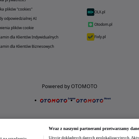
yka plików "cookies"
OLX.pl
y odpowiedzialnej AI
Otodom.pl
ienia plików cookie
Fixly.pl
amin dla Klientów Indywidualnych
amin dla Klientów Biznesowych
Powered by OTOMOTO
Wraz z naszymi partnerami przetwarzamy dane 
Użycie dokładnych danych geolokalizacyjnych. Akty
i na urządzeniu,