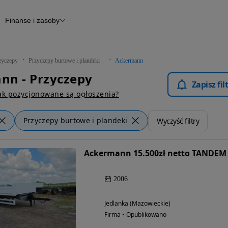
Finanse i zasoby
epy
Finansowanie
Otomoto News
zyczepy
Przyczepy burtowe i plandeki
Ackermann
nn - Przyczepy
Zapisz fi
ak pozycjonowane są ogłoszenia?
Przyczepy burtowe i plandeki
Wyczyść filtry
2006
Jedlanka (Mazowieckie)
Firma • Opublikowano