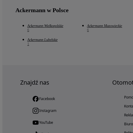
Ackermann w Polsce
Ackermann Wielkopolskie
Ackermann Mazowieckie
6
6
Ackermann Lubelskie
1
Znajdź nas
Otomo
Pom
Facebook
Konta
Instagram
Rekl
YouTube
Biur
Polit