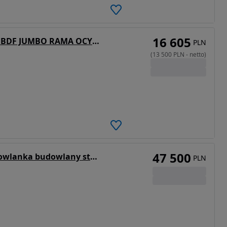
16 605
Ackermann 13.500zł netto TANDEM BDF JUMBO RAMA OCYNK MOŻLIWOŚĆ TRANSPORTU
PLN
(
13 500
PLN
-
netto
)
47 500
Ackermann Przyczepa tandem budowlanka budowlany stan idealny 2013r
PLN