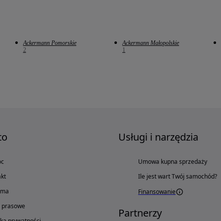
Ackermann Pomorskie
Ackermann Małopolskie
2
1
to
Usługi i narzędzia
oc
Umowa kupna sprzedaży
kt
Ile jest wart Twój samochód?
ama
Finansowanie
o prasowe
Partnerzy
yka prywatności