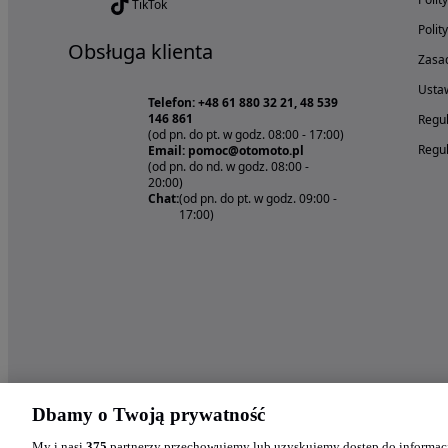
TikTok
Polit
Obsługa klienta
Zasad
Ustaw
Telefon: +48 61 880 32 21, 48 539
146 861
Regul
(od pn. do pt. w godz. 08:00 - 17:00)
Regul
Email: pomoc@otomoto.pl
(od pn. do nd. w godz. 08:00 -
20:00)
Chat:
(od pn. do pt. w godz. 09:00 -
17:00)
Dbamy o Twoją prywatność
My i nasi
375
partnerzy przechowujemy lub uzyskujemy dostęp do informacj