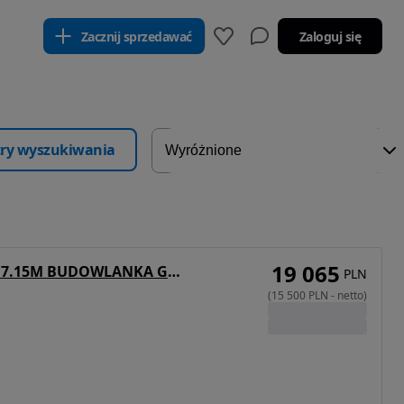
Zacznij sprzedawać
Zaloguj się
ltry wyszukiwania
19 065
Ackermann 15.500zł netto TANDEM 7.15M BUDOWLANKA GÓRNY ZACZEP PODUSZKA RAMA OCYNK ST.BDB MOŻLIWOŚĆ TRANSPORTU
PLN
(
15 500
PLN
-
netto
)