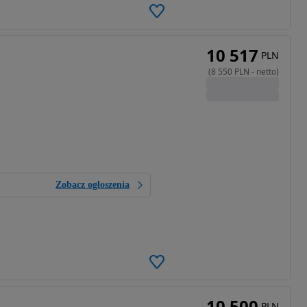
10 517
PLN
(
8 550
PLN
-
netto
)
Zobacz ogłoszenia
10 500
PLN