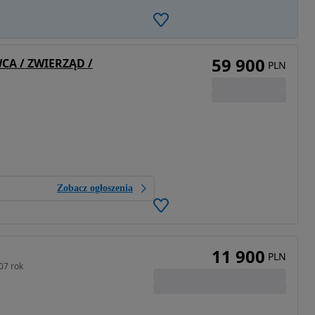
59 900
CA / ZWIERZĄD /
PLN
Zobacz ogłoszenia
11 900
PLN
07 rok