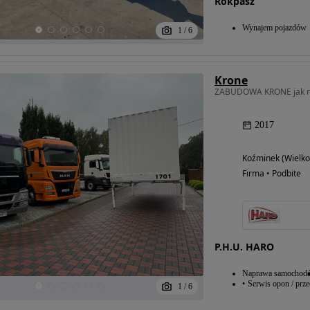
Rokpasz
Wynajem pojazdów
1
/
6
Krone
ZABUDOWA KRONE jak 
2017
Koźminek (Wielko
Możliwość
Firma • Podbite
finansowania
P.H.U. HARO
Naprawa samochod
Serwis opon / prz
1
/
6