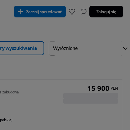
Zacznij sprzedawać
Zaloguj się
ltry wyszukiwania
15 900
PLN
a zabudowa
polskie)