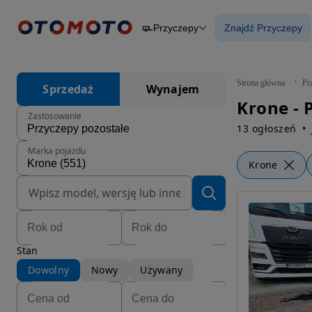
Przyczepy
Znajdź Przyczepy
Osobowe
Ciężarowe
Znajdź Przycz
Budowlane
Dostawcze
Motocykle
Strona główna
Pr
Sprzedaż
Wynajem
Przyczepy
Krone - 
Rolnicze
Zastosowanie
Części
13 ogłoszeń
Marka pojazdu
Krone
Stan
Dowolny
Nowy
Używany