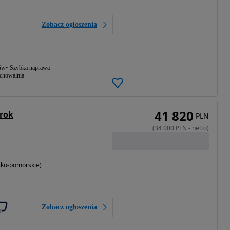
Zobacz ogłoszenia
ów
Szybka naprawa
echowalnia
41 820
 rok
PLN
(
34 000
PLN
-
netto
)
sko-pomorskie)
Zobacz ogłoszenia