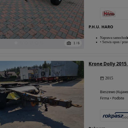
P.H.U. HARO
Naprawa samochod
Serwis opon / prz
1
/
6
Krone Dolly 2015
2015
Bieszewo (Kujaw
Firma • Podbite