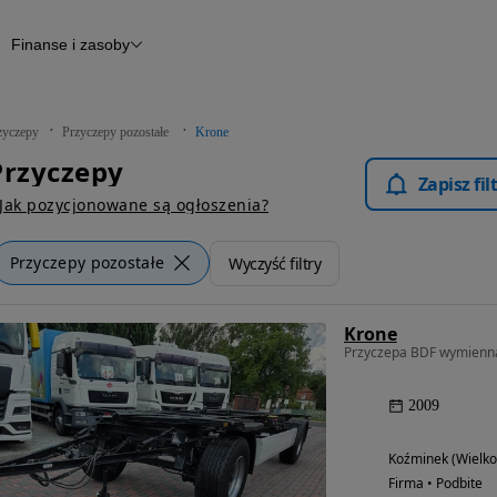
Finanse i zasoby
epy
Finansowanie
Otomoto News
zyczepy
Przyczepy pozostałe
Krone
Przyczepy
Zapisz fi
Jak pozycjonowane są ogłoszenia?
Przyczepy pozostałe
Wyczyść filtry
Krone
Przyczepa BDF wymienn
2009
Koźminek (Wielko
Firma • Podbite