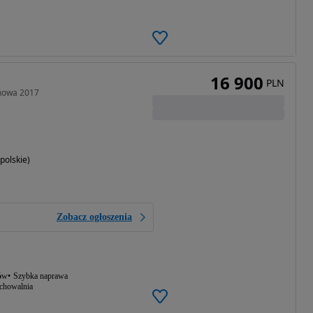
16 900
PLN
nowa 2017
polskie)
Zobacz ogłoszenia
ów
Szybka naprawa
echowalnia