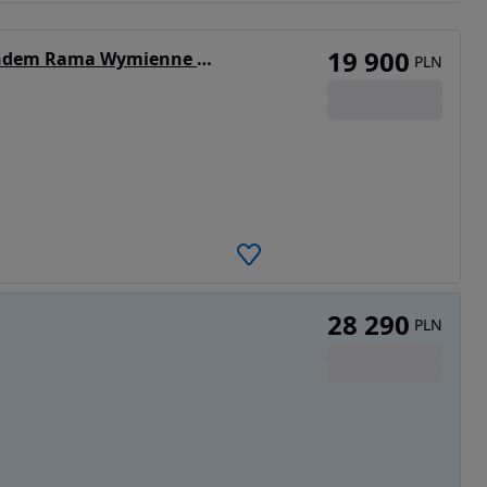
19 900
Krone Przyczepa ciężarowa BDF Tandem Rama Wymienne nadwozie Dowolna zabudowa
PLN
28 290
PLN