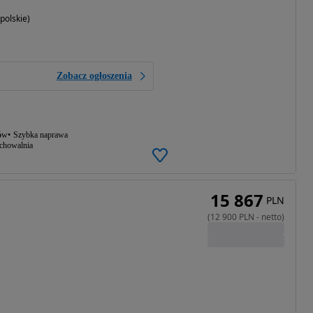
polskie)
Zobacz ogłoszenia
ów
Szybka naprawa
echowalnia
15 867
PLN
(
12 900
PLN
-
netto
)