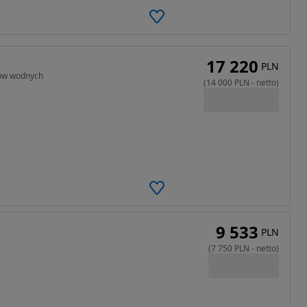
17 220
PLN
rów wodnych
(
14 000
PLN
-
netto
)
9 533
PLN
(
7 750
PLN
-
netto
)