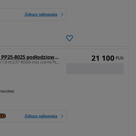
Zobacz ogłoszenia
21 100
Lorries Przyczepa PP25-8025 podłodziowa 2,5T LEDY ROLKI LUB PŁOZY
PLN
Przyczepa pod łódź ocynk 7,8 m,3,5T ROLKI oraz czarna PŁOZY
morskie)
Zobacz ogłoszenia