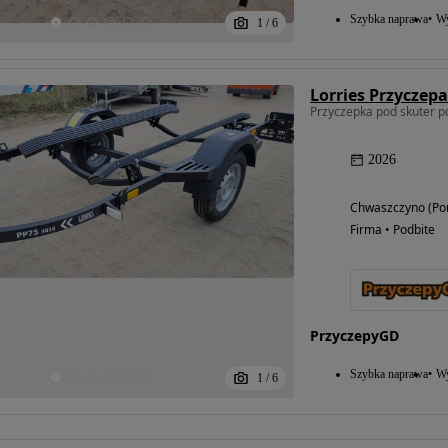
Szybka naprawa
Wy
1
/
6
2026
Chwaszczyno (Po
Firma • Podbite
Możliwość
finansowania
PrzyczepyGD
Szybka naprawa
Wy
1
/
6