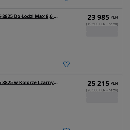
23 985
Lorries Przyczepa Podłodziowa PP35-8825 Do Łodzi Max 8,6 M DMC 3500 kg Tylne Lampy LED
PLN
(
19 500
PLN
-
netto
)
25 215
Lorries Przyczepa Podłodziowa PP35-8825 w Kolorze Czarnym Do Łodzi Max 8.6 M DMC 3500 kg Tylne Lampy LED
PLN
(
20 500
PLN
-
netto
)