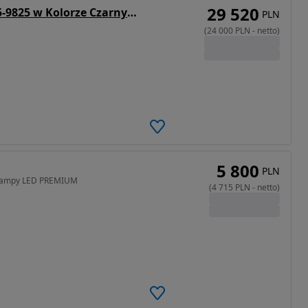
29 520
Lorries Przyczepa Podłodziowa PP35-9825 w Kolorze Czarnym Do Łodzi Max 9.8 M DMC 3500 kg Tylne Lampy LED
PLN
(
24 000
PLN
-
netto
)
5 800
PLN
a lampy LED PREMIUM
(
4 715
PLN
-
netto
)