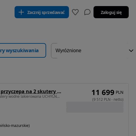
Zacznij sprzedawać
Zaloguj się
ltry wyszukiwania
11 699
Lorries DOSTAWA przyczepa na 2 skutery wodne DMC1300kg LAMPY LED lakierowana z płozami, wodoodporne łożyska
PLN
Nowa przyczepa na 2 skutery wodne lakierowana UCHYLNE LAMPY hamowana
(
9 512
PLN
-
netto
)
ińsko-mazurskie)