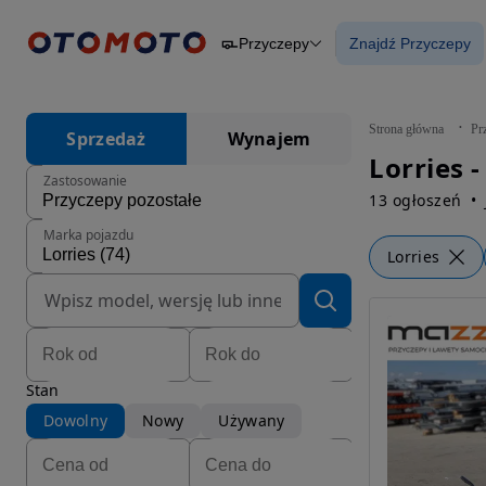
Przyczepy
Znajdź Przyczepy
Osobowe
Ciężarowe
Znajdź Przycz
Budowlane
Dostawcze
Motocykle
Strona główna
Pr
Sprzedaż
Wynajem
Przyczepy
Lorries 
Rolnicze
Zastosowanie
Części
13 ogłoszeń
Marka pojazdu
Lorries
Stan
Dowolny
Nowy
Używany