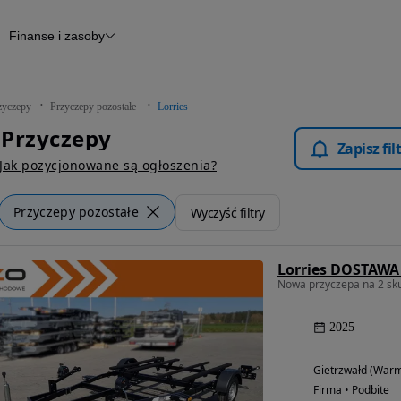
Finanse i zasoby
epy
Finansowanie
Otomoto News
zyczepy
Przyczepy pozostałe
Lorries
- Przyczepy
Zapisz fi
Jak pozycjonowane są ogłoszenia?
Przyczepy pozostałe
Wyczyść filtry
2025
Gietrzwałd (Warm
Firma • Podbite