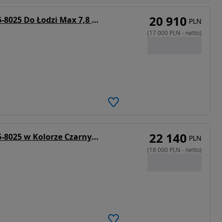
20 910
Lorries Przyczepa Podłodziowa PP25-8025 Do Łodzi Max 7,8 M DMC 2700 kg Tylne Lampy LED
PLN
(
17 000
PLN
-
netto
)
22 140
Lorries Przyczepa Podłodziowa PP25-8025 w Kolorze Czarnym Do Łodzi Max 7,8 M DMC 2700 kg Tylne Lampy LED
PLN
(
18 000
PLN
-
netto
)