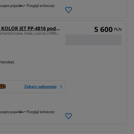
najem pojazdów
Przegląd techniczny
5 600
Lorries Przyczepa KOLOR JET PP-4816 pod skuter wodny odchylane światła LED lekka
PLN
Przyczepka pod skuter pomarańczowa, biała ,czarna LORRIES, BENDERUP
morskie)
Zobacz ogłoszenia
najem pojazdów
Przegląd techniczny