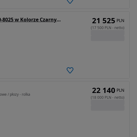
21 525
Lorries Przyczepa Podłodziowa PP30-8025 w Kolorze Czarnym Do Łodzi Max 7,8 M DMC 3000 kg Tylne Lampy LED
PLN
(
17 500
PLN
-
netto
)
22 140
PLN
we / płozy - rolka
(
18 000
PLN
-
netto
)