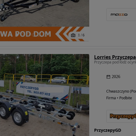
1
/
6
2026
Chwaszczyno (Po
Firma • Podbite
PrzyczepyGD