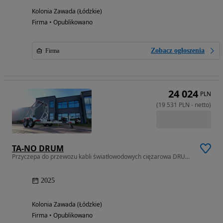
Kolonia Zawada (Łódzkie)
Firma • Opublikowano
Zobacz ogłoszenia
Firma
24 024
PLN
(
19 531
PLN
-
netto
)
TA-NO DRUM
Przyczepa do przewozu kabli światłowodowych ciężarowa DRUM 27.2K20
2025
Kolonia Zawada (Łódzkie)
Firma • Opublikowano