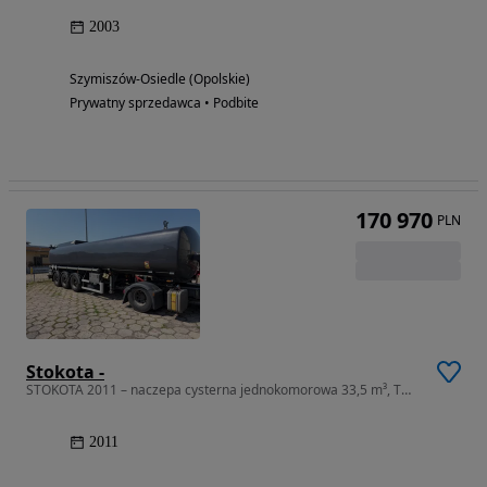
2003
Szymiszów-Osiedle (Opolskie)
Prywatny sprzedawca • Podbite
170 970
PLN
Stokota -
STOKOTA 2011 – naczepa cysterna jednokomorowa 33,5 m³, TDT do 11.2026
2011