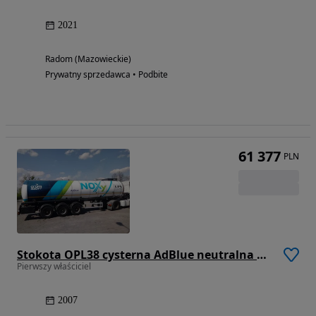
2021
Radom (Mazowieckie)
Prywatny sprzedawca • Podbite
61 377
PLN
Stokota OPL38 cysterna AdBlue neutralna 1 komora / 1 właz górny 33000l
Pierwszy właściciel
2007