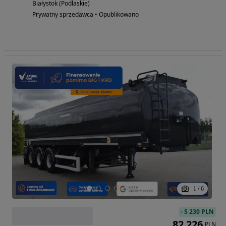
Białystok (Podlaskie)
Prywatny sprzedawca • Opublikowano
1
/
6
-
5 230 PLN
82 226
PLN