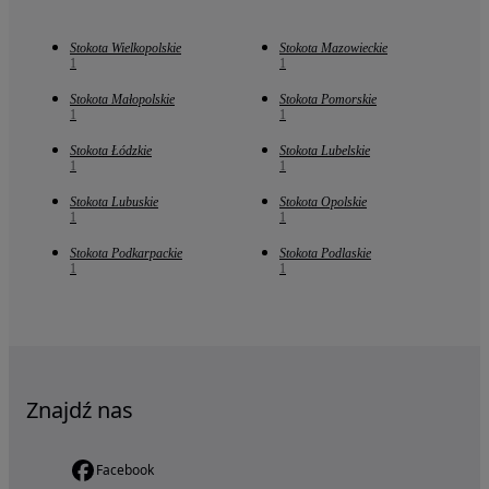
Stokota Wielkopolskie
Stokota Mazowieckie
1
1
Stokota Małopolskie
Stokota Pomorskie
1
1
Stokota Łódzkie
Stokota Lubelskie
1
1
Stokota Lubuskie
Stokota Opolskie
1
1
Stokota Podkarpackie
Stokota Podlaskie
1
1
Znajdź nas
Facebook