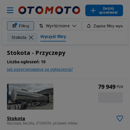
Zacznij
sprzedawać
Wyróżnione
Filtruj
Zapisz filtry wyszuk
Wyczyść filtry
Stokota
Stokota - Przyczepy
Liczba ogłoszeń:
10
Jak pozycjonowane są ogłoszenia?
79 949
PLN
Stokota
Naczepa, beczka, STOKOTA, przewóz mleka