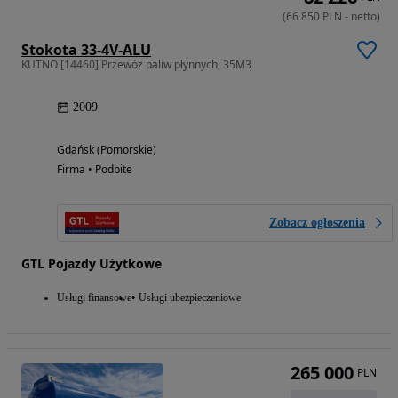
(
66 850
PLN
-
netto
)
Stokota 33-4V-ALU
KUTNO [14460] Przewóz paliw płynnych, 35M3
2009
Gdańsk (Pomorskie)
Firma • Podbite
Zobacz ogłoszenia
GTL Pojazdy Użytkowe
Usługi finansowe
Usługi ubezpieczeniowe
265 000
PLN