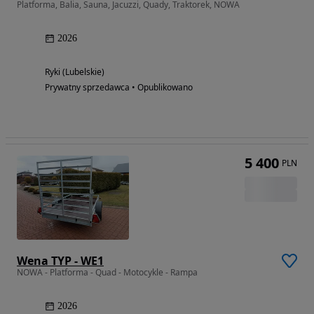
Platforma, Balia, Sauna, Jacuzzi, Quady, Traktorek, NOWA
2026
Ryki (Lubelskie)
Prywatny sprzedawca • Opublikowano
5 400
PLN
Wena TYP - WE1
NOWA - Platforma - Quad - Motocykle - Rampa
2026