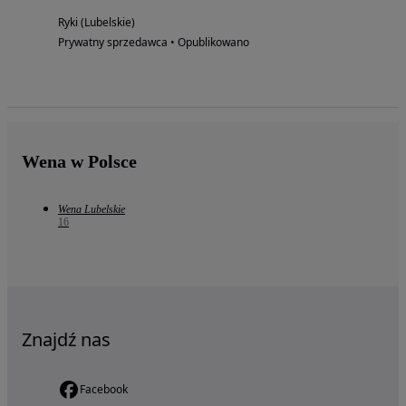
Ryki (Lubelskie)
Prywatny sprzedawca • Opublikowano
Wena w Polsce
Wena Lubelskie
16
Znajdź nas
Facebook