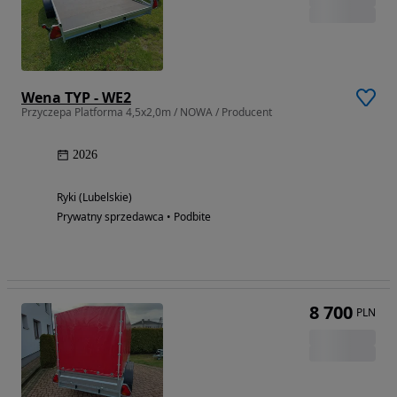
Wena TYP - WE2
Przyczepa Platforma 4,5x2,0m / NOWA / Producent
2026
Ryki (Lubelskie)
Prywatny sprzedawca • Podbite
8 700
PLN