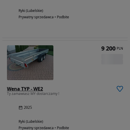
Ryki (Lubelskie)
Prywatny sprzedawca • Podbite
9 200
PLN
Wena TYP - WE2
Ty zamawiasz MY dostarczamy !
2025
Ryki (Lubelskie)
Prywatny sprzedawca • Podbite