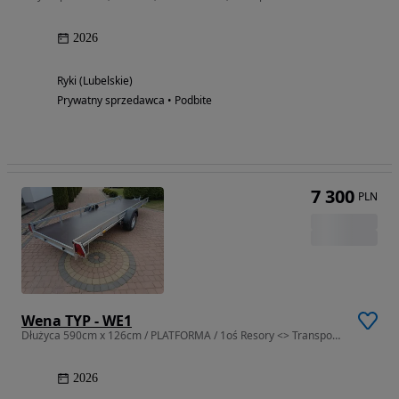
2026
Ryki (Lubelskie)
Prywatny sprzedawca • Podbite
7 300
PLN
Wena TYP - WE1
Dłużyca 590cm x 126cm / PLATFORMA / 1oś Resory <> Transport cała PL
2026