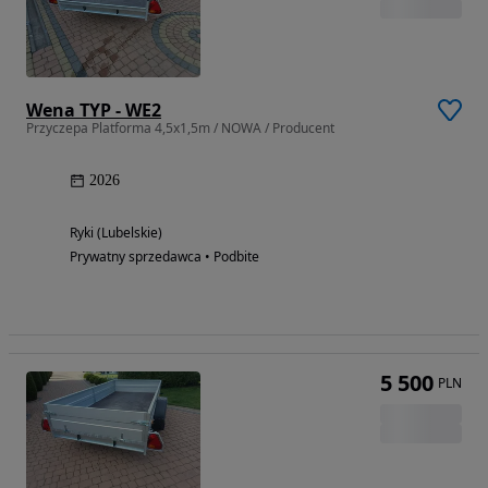
Wena TYP - WE2
Przyczepa Platforma 4,5x1,5m / NOWA / Producent
2026
Ryki (Lubelskie)
Prywatny sprzedawca • Podbite
5 500
PLN