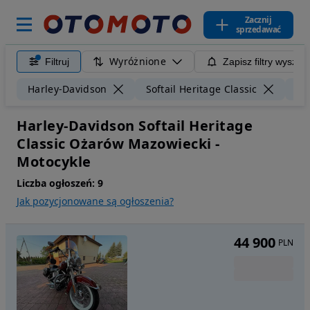
Zacznij
sprzedawać
Wyróżnione
Filtruj
Zapisz filtry wyszuk
Harley-Davidson
Softail Heritage Classic
Oż
Harley-Davidson Softail Heritage
Classic Ożarów Mazowiecki -
Motocykle
Liczba ogłoszeń:
9
Jak pozycjonowane są ogłoszenia?
44 900
PLN