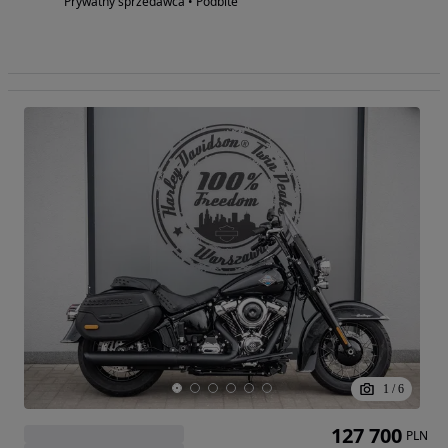
Prywatny sprzedawca • Podbite
1
/
6
127 700
PLN