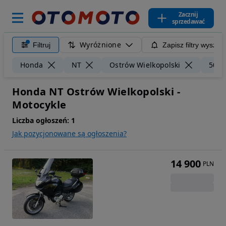
Zacznij
sprzedawać
Wyróżnione
Filtruj
Zapisz filtry wyszuk
Honda
NT
Ostrów Wielkopolski
50 k
Honda NT Ostrów Wielkopolski -
Motocykle
Liczba ogłoszeń:
1
Jak pozycjonowane są ogłoszenia?
14 900
PLN