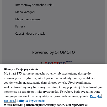
Internetowy Samochód Roku
Mapa kategorii
Mapa miejscowości
Kariera
Części - dobre praktyki
Powered by OTOMOTO
Dbamy o Twoją prywatność
My i nasi
375
partnerzy przechowujemy lub uzyskujemy dostęp do
informacji na urządzeniu, takich jak unikalne identyfikatory w plikach
cookie w celu przetwarzania danych osobowych. Użytkownik może
zaakceptować wybory lub zarządzać nimi, klikając poniżej lub w dowolnym
momencie na stronie polityki prywatności. Te wybory będą sygnalizowane
naszym partnerom i nie będą miały wpływu na dane przeglądania.
Polityka
Nasze aplikacje w twoim telefonie
cookies,
Polityka Prywatności
Wraz z naszymi partnerami przetwarzamy dane w celu zapewnienia: