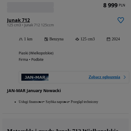
8 999
PLN
Junak 712
125 cm3 • Junak 712 125ccm
1 km
Benzyna
125 cm3
2024
Piaski (Wielkopolskie)
Firma • Podbite
Zobacz ogłoszenia
JAN-MAR January Nowacki
Usługi finansowe
Szybka naprawa
Przegląd techniczny
Motocykle i quady Junak 712 Wielkopolskie