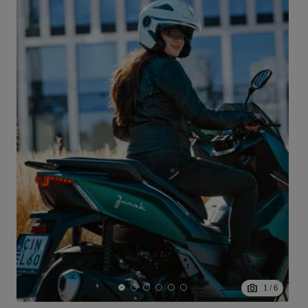
1
/
6