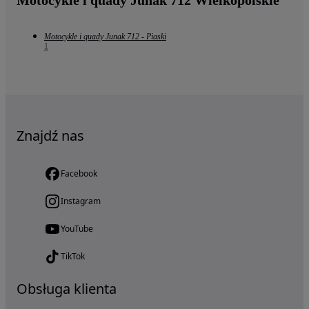
Motocykle i quady Junak 712 - Piaski
1
Znajdź nas
Facebook
Instagram
YouTube
TikTok
Obsługa klienta