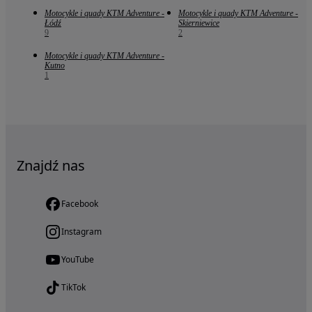
Motocykle i quady KTM Adventure -
Motocykle i quady KTM Adventure -
Łódź
Skierniewice
9
2
Motocykle i quady KTM Adventure -
Kutno
1
Znajdź nas
Facebook
Instagram
YouTube
TikTok