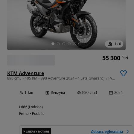
1
/
6
55 300
PLN
KTM Adventure
890 cm3 • 105 KM • 890 Adventure 2024 - 4 Lata Gwarancji / FV23% / ŁÓDŹ / Raty 0%
1 km
Benzyna
890 cm3
2024
Łódź (Łódzkie)
Firma • Podbite
Zobacz ogłoszenia