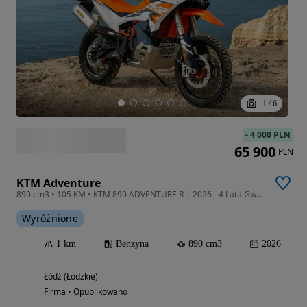
1
/
6
-
4 000 PLN
65 900
PLN
KTM Adventure
890 cm3 • 105 KM • KTM 890 ADVENTURE R | 2026 - 4 Lata Gwarancji / FV23% / ŁÓDŹ
Wyróżnione
1 km
Benzyna
890 cm3
2026
Łódź (Łódzkie)
Firma • Opublikowano