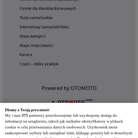
Cennik dla Klientów Biznesowych
Testy samochodów
Internetowy Samochód Roku
Mapa kategorii
Mapa miejscowości
Kariera
Części - dobre praktyki
Powered by OTOMOTO
Dbamy o Twoją prywatność
My i nasi
375
partnerzy przechowujemy lub uzyskujemy dostęp do
informacji na urządzeniu, takich jak unikalne identyfikatory w plikach
cookie w celu przetwarzania danych osobowych. Użytkownik może
zaakceptować wybory lub zarządzać nimi, klikając poniżej lub w dowolnym