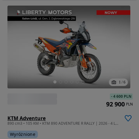
1
/
6
-
4 600 PLN
92 900
PLN
KTM Adventure
890 cm3 • 105 KM • KTM 890 ADVENTURE R RALLY | 2026 - 4 Lata Gwarancji / FV23% / ŁÓDŹ
Wyróżnione