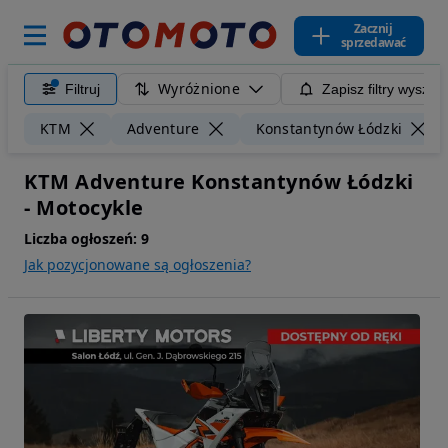
Zacznij
sprzedawać
Wyróżnione
Filtruj
Zapisz filtry wyszuk
KTM
Adventure
Konstantynów Łódzki
KTM Adventure Konstantynów Łódzki
- Motocykle
Liczba ogłoszeń:
9
Jak pozycjonowane są ogłoszenia?