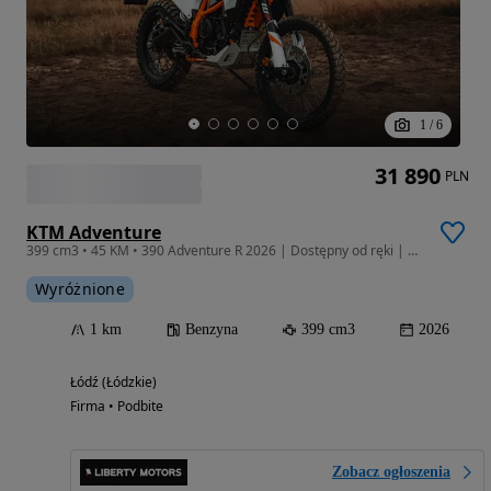
1
/
6
31 890
PLN
KTM Adventure
399 cm3 • 45 KM • 390 Adventure R 2026 | Dostępny od ręki | Leasing 102,9% | ŁÓDŹ
Wyróżnione
1 km
Benzyna
399 cm3
2026
Łódź (Łódzkie)
Firma • Podbite
Zobacz ogłoszenia