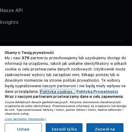
Nasze API
Insights
Dbamy o Twoją prywatność
My i nasi
375
partnerzy przechowujemy lub uzyskujemy dostęp do
Polityka Prywatności
informacji na urządzeniu, takich jak unikalne identyfikatory w plikach
Cookies
cookie w celu przetwarzania danych osobowych. Użytkownik może
zaakceptować wybory lub zarządzać nimi, klikając poniżej lub w
Zasady Serwisu
dowolnym momencie na stronie polityki prywatności. Te wybory
będą sygnalizowane naszym partnerom i nie będą miały wpływu na
dane przeglądania.
Polityka cookies,
Polityka Prywatności
Strona korzysta z plików cookies w celu realizacji usług i
Wraz z naszymi partnerami przetwarzamy dane w celu zapewnienia:
zgodnie z
Polityką Plików Cookies
. Możesz określić
Użycie dokładnych danych geolokalizacyjnych. Aktywne skanowanie charakterystyki
warunki przechowywania lub dostępu do plików
urządzenia do celów identyfikacji. Przechowywanie informacji na urządzeniu lub dostęp
cookies w Twojej przeglądarce.
do nich. Spersonalizowane reklamy i treści, pomiar reklam i treści, badnie odbiorców i
ulepszanie usług.
Grupa OLX sp. z o.o.
Lista partnerów (dostawców)
ul. Królowej Jadwigi 43
61-872 Poznań
Ustaw
Zezwól tylko
Zezwól na