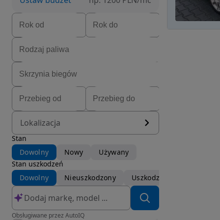
Ustaw budżet
np. 1200 PLN/mc
Lokalizacja
Stan
Dowolny
Nowy
Używany
Stan uszkodzeń
Dowolny
Nieuszkodzony
Uszkodzony
Obsługiwane przez AutoIQ