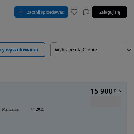
Zacznij sprzedawać
Zaloguj się
ltry wyszukiwania
15 900
PLN
Manualna
2015