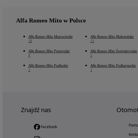
Alfa Romeo Mito w Polsce
Alfa Romeo Mito Mazowieckie
Alfa Romeo Mito Małopolskie
19
13
Alfa Romeo Mito Pomorskie
Alfa Romeo Mito Świętokrzyskie
8
5
Alfa Romeo Mito Podlaskie
Alfa Romeo Mito Podkarpackie
2
1
Znajdź nas
Otomo
Pom
Facebook
Konta