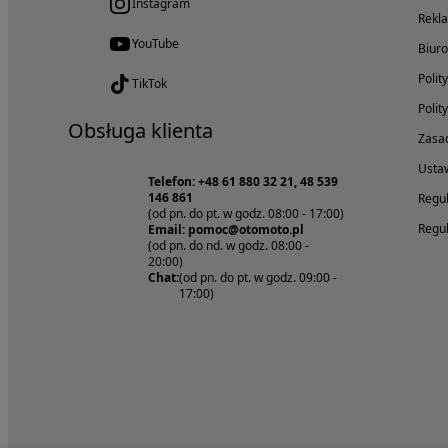
Instagram
Rekl
YouTube
Biur
Polit
TikTok
Polit
Obsługa klienta
Zasad
Ustaw
Telefon: +48 61 880 32 21, 48 539
146 861
Regul
(od pn. do pt. w godz. 08:00 - 17:00)
Regul
Email: pomoc@otomoto.pl
(od pn. do nd. w godz. 08:00 -
20:00)
Chat:
(od pn. do pt. w godz. 09:00 -
17:00)