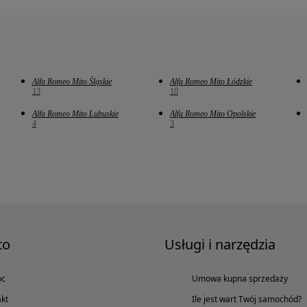
Alfa Romeo Mito Śląskie
Alfa Romeo Mito Łódzkie
13
10
Alfa Romeo Mito Lubuskie
Alfa Romeo Mito Opolskie
4
3
to
Usługi i narzędzia
oc
Umowa kupna sprzedaży
kt
Ile jest wart Twój samochód?