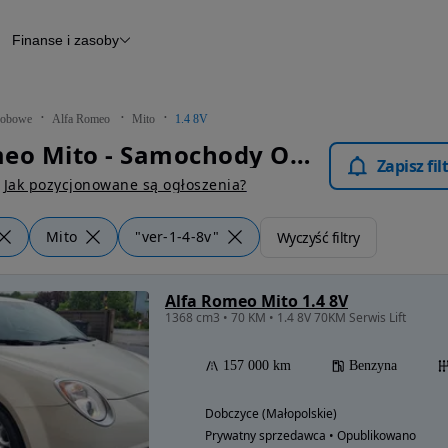
Finanse i zasoby
chody
Finansowanie
Leasing
dy
Narzędzie do wyceny samochodu
tryczne
Raport z inspekcji
obowe
Alfa Romeo
Mito
1.4 8V
m
Raport historii pojazdu
Alfa Romeo Mito - Samochody Osobowe
Otomoto News
Zapisz fi
wane
Jak pozycjonowane są ogłoszenia?
Mito
"ver-1-4-8v"
Wyczyść filtry
Alfa Romeo Mito 1.4 8V
1368 cm3 • 70 KM • 1.4 8V 70KM Serwis Lift
157 000 km
Benzyna
Dobczyce (Małopolskie)
Prywatny sprzedawca • Opublikowano