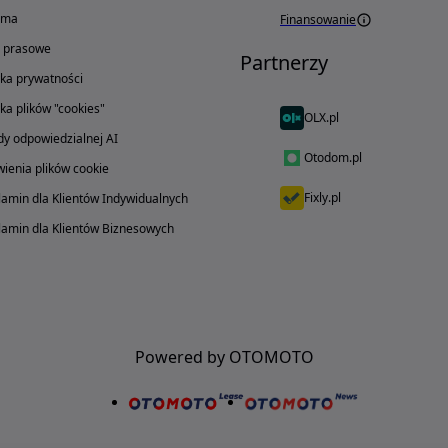
ama
Finansowanie
o prasowe
Partnerzy
yka prywatności
yka plików "cookies"
OLX.pl
y odpowiedzialnej AI
Otodom.pl
ienia plików cookie
Fixly.pl
amin dla Klientów Indywidualnych
amin dla Klientów Biznesowych
Powered by OTOMOTO