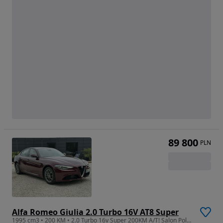
89 800
PLN
Alfa Romeo Giulia 2.0 Turbo 16V AT8 Super
1995 cm3 • 200 KM • 2.0 Turbo 16v Super 200KM A/T! Salon Polska ! I właściciel ! ASO!