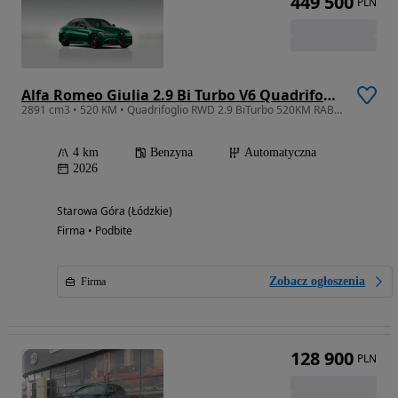
449 500
PLN
Alfa Romeo Giulia 2.9 Bi Turbo V6 Quadrifoglio
2891 cm3 • 520 KM • Quadrifoglio RWD 2.9 BiTurbo 520KM RABAT aż 98530PLN od ZasadaAutomot
4 km
Benzyna
Automatyczna
2026
Starowa Góra (Łódzkie)
Firma • Podbite
Zobacz ogłoszenia
Firma
128 900
PLN