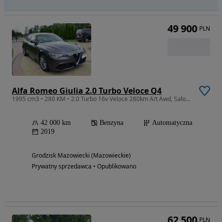
49 900
PLN
Alfa Romeo Giulia 2.0 Turbo Veloce Q4
1995 cm3 • 280 KM • 2.0 Turbo 16v Veloce 280km A/t Awd, Salon PL, Faktura Vat 23
42 000 km
Benzyna
Automatyczna
2019
Grodzisk Mazowiecki (Mazowieckie)
Prywatny sprzedawca • Opublikowano
62 500
PLN