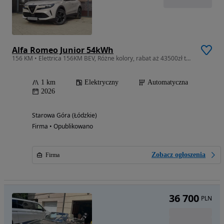
Alfa Romeo Junior 54kWh
156 KM • Elettrica 156KM BEV, Różne kolory, rabat aż 43500zł tylko u ZasadaAuto
1 km
Elektryczny
Automatyczna
2026
Starowa Góra (Łódzkie)
Firma • Opublikowano
Zobacz ogłoszenia
Firma
36 700
PLN