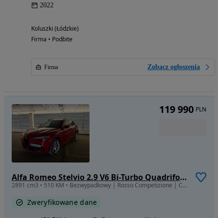
2022
Koluszki (Łódzkie)
Firma • Podbite
Zobacz ogłoszenia
Firma
119 990
PLN
Alfa Romeo Stelvio 2.9 V6 Bi-Turbo Quadrifoglio Q4
2891 cm3 • 510 KM • Bezwypadkowy | Rosso Competizione | Carbon | Harman Kardon
Zweryfikowane dane