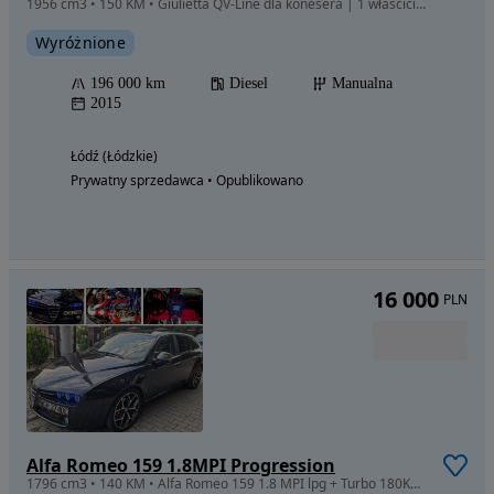
1956 cm3 • 150 KM • Giulietta QV-Line dla konesera | 1 właściciel | Pełna historia | Łódź
Wyróżnione
196 000 km
Diesel
Manualna
2015
Łódź (Łódzkie)
Prywatny sprzedawca • Opublikowano
16 000
PLN
Alfa Romeo 159 1.8MPI Progression
1796 cm3 • 140 KM • Alfa Romeo 159 1.8 MPI lpg + Turbo 180KM 19" Audio UNIKAT