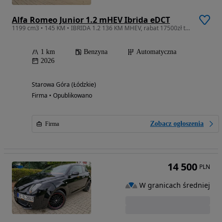
Alfa Romeo Junior 1.2 mHEV Ibrida eDCT
1199 cm3 • 145 KM • IBRIDA 1.2 136 KM MHEV, rabat 17500zł tylko u ZasadaAutomotive
1 km
Benzyna
Automatyczna
2026
Starowa Góra (Łódzkie)
Firma • Opublikowano
Zobacz ogłoszenia
Firma
14 500
PLN
W granicach średniej