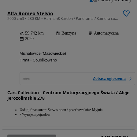
Alfa Romeo Stelvio
2000 cm3 • 280 KM • Harman&Kardon / Panorama / Kamera cofania / Key Less / FV Marża
59 742 km
Benzyna
Automatyczna
2020
Michałowice (Mazowieckie)
Firma • Opublikowano
Zobacz ogłoszenia
Cars Collection - Centrum Motoryzacyjnego Świata / Aleje
Jerozolimskie 278
Usługi finansowe
Serwis opon / przechowalnia
Myjnia
Wynajem pojazdów