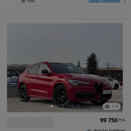
Zobacz ogłoszenia
Firma
1
/
6
99 750
PLN
Poniżej średniej