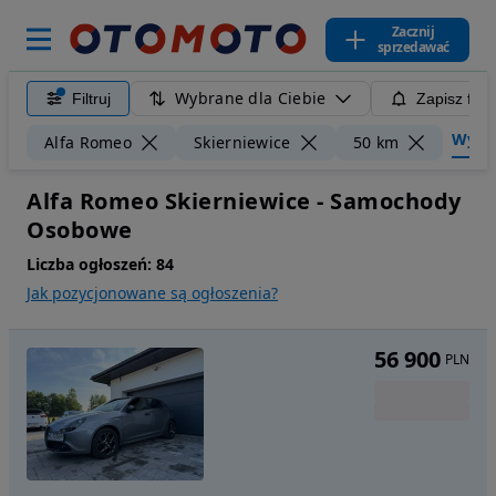
Zacznij
sprzedawać
Wybrane dla Ciebie
Filtruj
Zapisz filt
Wyczyś
Alfa Romeo
Skierniewice
50 km
Alfa Romeo Skierniewice - Samochody
Osobowe
Liczba ogłoszeń:
84
Jak pozycjonowane są ogłoszenia?
56 900
PLN