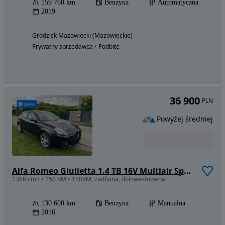
159 760 km
Benzyna
Automatyczna
2019
Grodzisk Mazowiecki (Mazowieckie)
Prywatny sprzedawca • Podbite
36 900
PLN
Powyżej średniej
Alfa Romeo Giulietta 1.4 TB 16V Multiair Sprint
1368 cm3 • 150 KM • 150KM, zadbana, doinwestowana
130 600 km
Benzyna
Manualna
2016