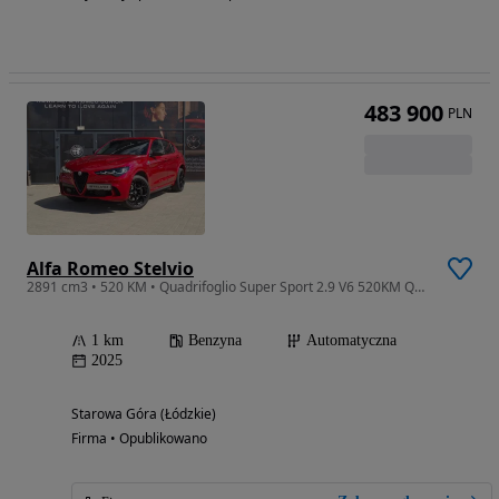
483 900
PLN
Alfa Romeo Stelvio
2891 cm3 • 520 KM • Quadrifoglio Super Sport 2.9 V6 520KM Q4 1of175 RABAT aż 78900zł !!!
1 km
Benzyna
Automatyczna
2025
Starowa Góra (Łódzkie)
Firma • Opublikowano