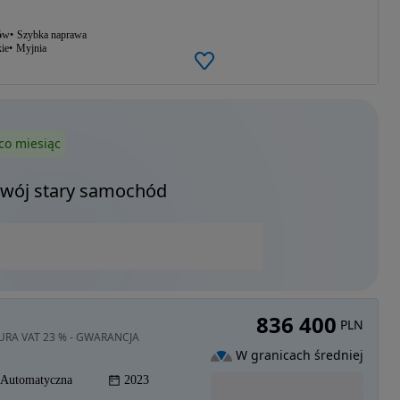
ów
Szybka naprawa
ie
Myjnia
co miesiąc
Twój stary samochód
836 400
PLN
KTURA VAT 23 % - GWARANCJA
W granicach średniej
Automatyczna
2023