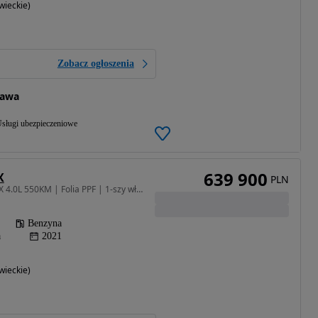
ieckie)
Zobacz ogłoszenia
zawa
sługi ubezpieczeniowe
639 900
X
PLN
3982 cm3 • 550 KM • DBX 4.0L 550KM | Folia PPF | 1-szy właściciel
Benzyna
a
2021
ieckie)