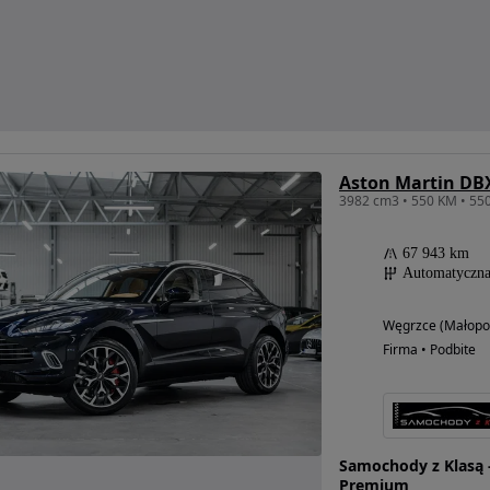
Aston Martin DB
67 943 km
Automatyczn
Węgrzce (Małopol
Firma • Podbite
Samochody z Klasą 
Premium