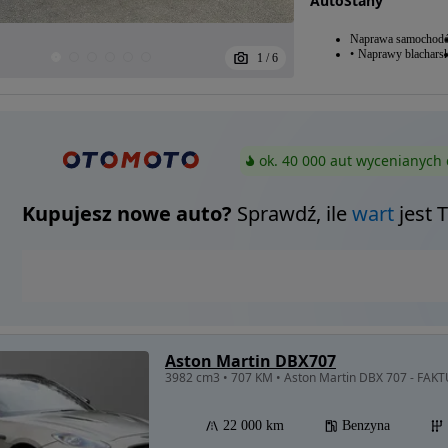
AutoStany
Naprawa samochod
Naprawy blacharsk
1
/
6
ok. 40 000 aut wycenianych 
Kupujesz nowe auto?
Sprawdź, ile
wart
jest 
Aston Martin DBX707
3982 cm3 • 707 KM • Aston Martin DBX 707 - FA
22 000 km
Benzyna