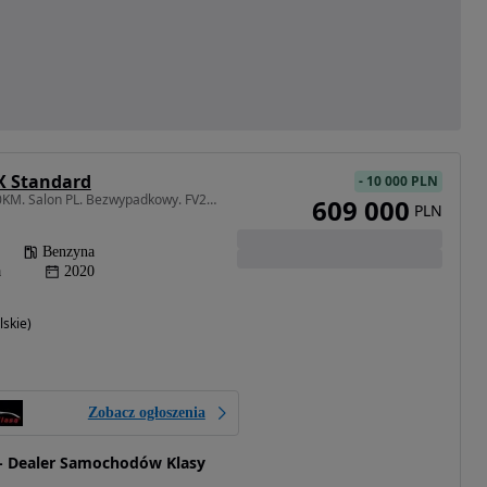
X Standard
-
10 000 PLN
3982 cm3 • 550 KM • 550KM. Salon PL. Bezwypadkowy. FV23%.
609 000
PLN
Benzyna
a
2020
skie)
Zobacz ogłoszenia
- Dealer Samochodów Klasy