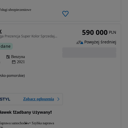
sługi ubezpieczeniowe
590 000
X
PLN
3982 cm3 • 550 KM • Mega Prezencja Super Kolor Sprzedaje Autoryzowany Daeler Forda Vat 23%
Powyżej średniej
 dane
Benzyna
a
2021
wsko-pomorskie)
Zobacz ogłoszenia
ławek ❗️Zadbany Używany❗️
aprawa samochodów
Szybka naprawa
ie