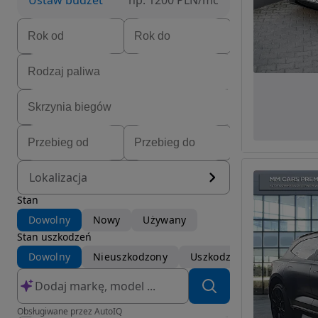
Ustaw budżet
np. 1200 PLN/mc
Lokalizacja
Stan
Dowolny
Nowy
Używany
Stan uszkodzeń
Dowolny
Nieuszkodzony
Uszkodzony
Obsługiwane przez AutoIQ