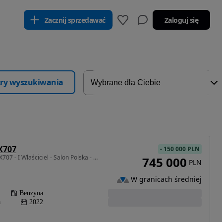
Zacznij sprzedawać
Zaloguj się
ltry wyszukiwania
X707
-
150 000 PLN
3982 cm3 • 707 KM • DBX707 - I Właściciel - Salon Polska - ASO
745 000
PLN
W granicach średniej
Benzyna
a
2022