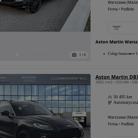
Warszawa (Mazow
Firma • Podbite
Aston Martin Wars
Usługi finansowe
U
1
/
6
Aston Martin DB
50 495 km
Automatyczn
Warszawa (Mazow
Firma • Podbite