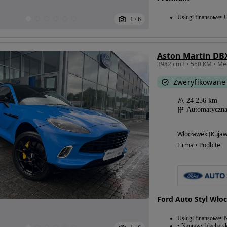
Usługi finansowe
U
1
/
6
Aston Martin DB
Zweryfikowane
24 256 km
Automatyczn
Włocławek (Kuja
Firma • Podbite
Ford Auto Styl Włoc
Usługi finansowe
N
Naprawy blacharsk