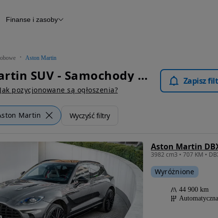
Finanse i zasoby
chody
Finansowanie
Leasing
dy
Narzędzie do wyceny samochodu
tryczne
Raport z inspekcji
obowe
Aston Martin
m
Raport historii pojazdu
Aston Martin SUV - Samochody Osobowe
Otomoto News
Zapisz fi
wane
Jak pozycjonowane są ogłoszenia?
Aston Martin
Wyczyść filtry
Aston Martin DB
Wyróżnione
44 900 km
Automatyczn