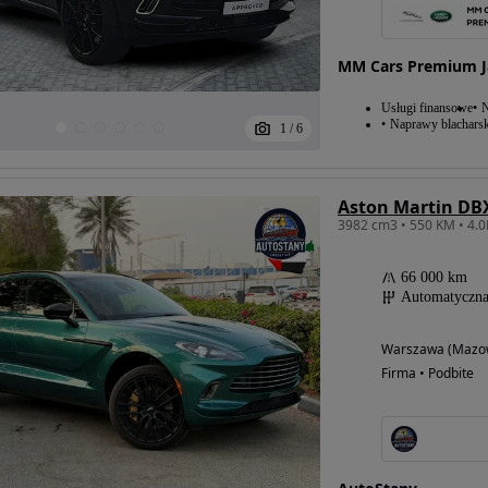
MM Cars Premium J
Usługi finansowe
N
Naprawy blacharsk
1
/
6
Aston Martin DB
66 000 km
Automatyczn
Warszawa (Mazow
Firma • Podbite