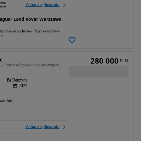
Zobacz ogłoszenia
aguar Land Rover Warszawa
aprawa samochodów
Szybka naprawa
ie
280 000
X
PLN
3982 cm3 • 550 KM • 4.0L / Pomarańczowe akcenty wnętrza / Auto Sprawdzone
Benzyna
a
2022
ieckie)
Zobacz ogłoszenia