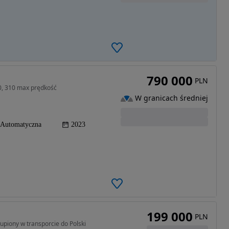
790 000
PLN
00, 310 max prędkość
W granicach średniej
Automatyczna
2023
199 000
PLN
iony w transporcie do Polski