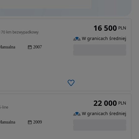
16 500
PLN
k 170 km bezwypadkowy
W granicach średniej
Manualna
2007
22 000
PLN
-line
W granicach średniej
Manualna
2009