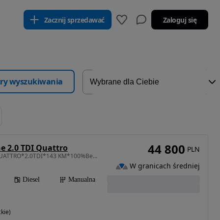
Zacznij sprzedawać
Zaloguj się
ltry wyszukiwania
44 800
e 2.0 TDI Quattro
PLN
1968 cm3 • 143 KM • *QUATTRO*2.0TDI*143 KM*100%Bezwypadkowy*Serwis*Auto stan PERFEKCYJNY*
W granicach średniej
Diesel
Manualna
kie)