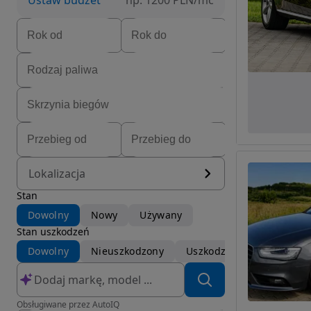
Ustaw budżet
np. 1200 PLN/mc
Lokalizacja
Stan
Dowolny
Nowy
Używany
Stan uszkodzeń
Dowolny
Nieuszkodzony
Uszkodzony
Obsługiwane przez AutoIQ