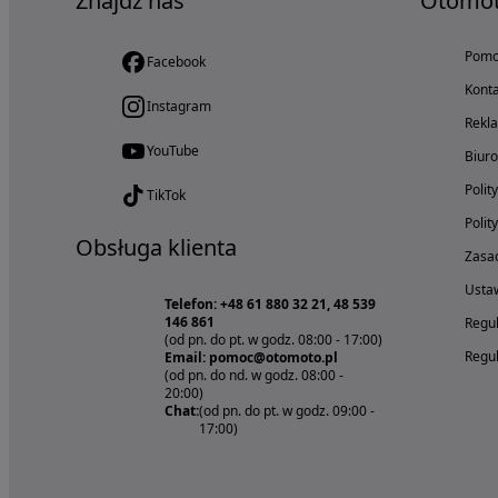
Znajdź nas
Otomo
Pom
Facebook
Konta
Instagram
Rekl
YouTube
Biur
Polit
TikTok
Polit
Obsługa klienta
Zasad
Ustaw
Telefon: +48 61 880 32 21, 48 539
146 861
Regul
(od pn. do pt. w godz. 08:00 - 17:00)
Regul
Email: pomoc@otomoto.pl
(od pn. do nd. w godz. 08:00 -
20:00)
Chat:
(od pn. do pt. w godz. 09:00 -
17:00)