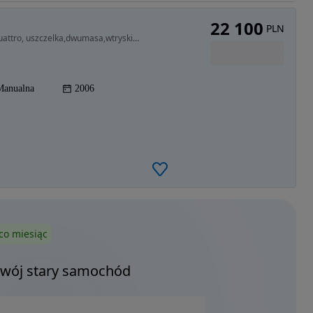
22 100
PLN
1968 cm3 • 170 KM • Audi A4 B7 2.0 TDI 200 KM Quattro, uszczelka,dwumasa,wtryski, 2xopony
Manualna
2006
co miesiąc
Twój stary samochód