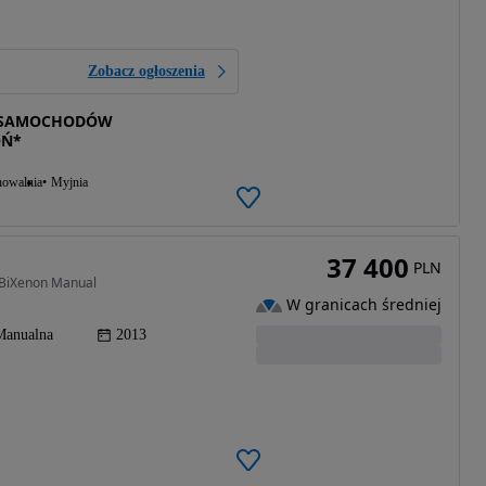
Zobacz ogłoszenia
T-SAMOCHODÓW
OŃ*
howalnia
Myjnia
37 400
PLN
 BiXenon Manual
W granicach średniej
Manualna
2013