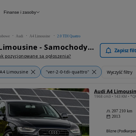
Finanse i zasoby
chody
Finansowanie
Leasing
dy
Narzędzie do wyceny samochodu
tryczne
Raport z inspekcji
obowe
Audi
A4 Limousine
2.0 TDI Quattro
m
Raport historii pojazdu
Audi A4 Limousine - Samochody Osobowe
Otomoto News
Zapisz fi
wane
ak pozycjonowane są ogłoszenia?
A4 Limousine
"ver-2-0-tdi-quattro"
Wyczyść filtry
Audi A4 Limousin
207 210 km
2013
Blizne (Podkarpac