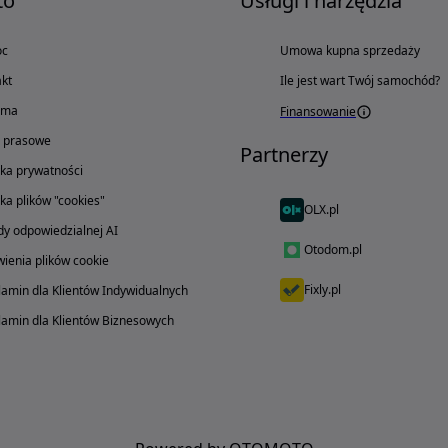
to
Usługi i narzędzia
oc
Umowa kupna sprzedaży
kt
Ile jest wart Twój samochód?
ama
Finansowanie
o prasowe
Partnerzy
yka prywatności
yka plików "cookies"
OLX.pl
y odpowiedzialnej AI
Otodom.pl
ienia plików cookie
Fixly.pl
amin dla Klientów Indywidualnych
amin dla Klientów Biznesowych