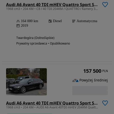
Audi A6 Avant 40 TDI mHEV Quattro Sport S tronic
1968 cm3 • 204 KM • C8 / 40 TDI 204KM / QUATTRO / Kamery 360 / BangOlufsen / VirtualCockp/
164 000 km
Diesel
Automatyczna
2019
Twardogóra (Dolnośląskie)
Prywatny sprzedawca • Opublikowano
157 500
PLN
Powyżej średniej
Audi A6 Avant 40 TDI mHEV Quattro Sport S tronic
1968 cm3 • 204 KM • AUDI A6 Avant 40TDI mHEV 204KM Quattro 97tys km B&W SalonPOLSKA S-LINE