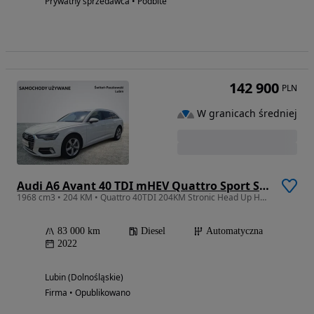
Prywatny sprzedawca • Podbite
142 900
PLN
W granicach średniej
Audi A6 Avant 40 TDI mHEV Quattro Sport S tronic
1968 cm3 • 204 KM • Quattro 40TDI 204KM Stronic Head Up Hak Wnetylacja Gwarancja Salon PL
83 000 km
Diesel
Automatyczna
2022
Lubin (Dolnośląskie)
Firma • Opublikowano