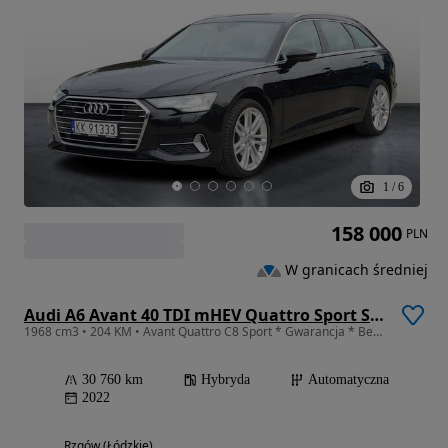
1
/
6
158 000
PLN
W granicach średniej
Audi A6 Avant 40 TDI mHEV Quattro Sport S tronic
1968 cm3 • 204 KM • Avant Quattro C8 Sport * Gwarancja * Bezwypadkowy * FV23%
30 760 km
Hybryda
Automatyczna
2022
Rzgów (Łódzkie)