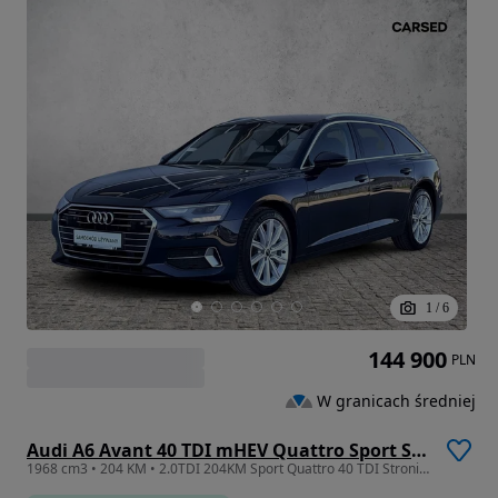
1
/
6
144 900
PLN
W granicach średniej
Audi A6 Avant 40 TDI mHEV Quattro Sport S tronic
1968 cm3 • 204 KM • 2.0TDI 204KM Sport Quattro 40 TDI Stronic l