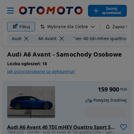
Zacznij
sprzedawać
Wybrane dla Ciebie
Filtruj
Zapisz filt
Audi
A6 Avant
"ver-40-tdi-mhev-quattro-spo
Audi A6 Avant - Samochody Osobowe
Liczba ogłoszeń:
18
Jak pozycjonowane są ogłoszenia?
159 900
PLN
Powyżej średniej
Audi A6 Avant 40 TDI mHEV Quattro Sport S tronic
1968 cm3 • 204 KM • Audi A6 Avant 40 TDI quattro S line | Salon PL | ASO | Gwarancja