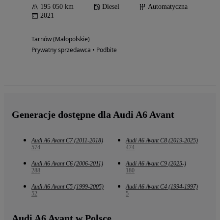
195 050 km
Diesel
Automatyczna
2021
Tarnów (Małopolskie)
Prywatny sprzedawca • Podbite
Generacje dostępne dla Audi A6 Avant
Audi A6 Avant C7 (2011-2018)
Audi A6 Avant C8 (2019-2025)
574
474
Audi A6 Avant C6 (2006-2011)
Audi A6 Avant C9 (2025-)
288
180
Audi A6 Avant C5 (1999-2005)
Audi A6 Avant C4 (1994-1997)
52
5
Audi A6 Avant w Polsce