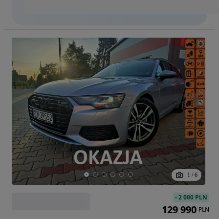
1
/
6
-
2 000 PLN
129 990
PLN