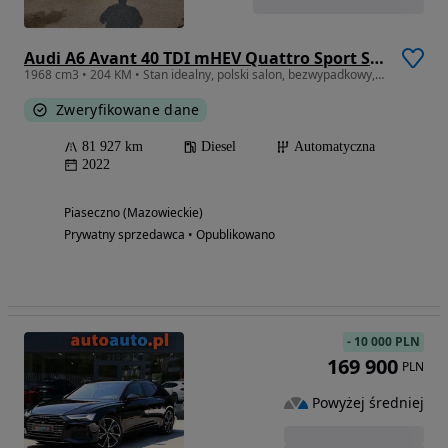
Audi A6 Avant 40 TDI mHEV Quattro Sport S tronic
1968 cm3 • 204 KM • Stan idealny, polski salon, bezwypadkowy, oryginalny lakier
Zweryfikowane dane
81 927 km
Diesel
Automatyczna
2022
Piaseczno (Mazowieckie)
Prywatny sprzedawca • Opublikowano
-
10 000 PLN
169 900
PLN
Powyżej średniej