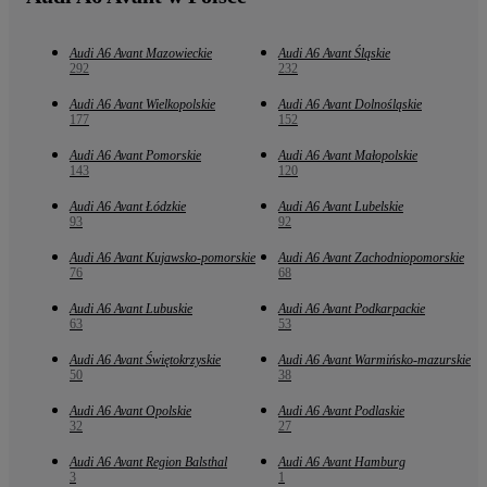
Audi A6 Avant Mazowieckie
Audi A6 Avant Śląskie
292
232
Audi A6 Avant Wielkopolskie
Audi A6 Avant Dolnośląskie
177
152
Audi A6 Avant Pomorskie
Audi A6 Avant Małopolskie
143
120
Audi A6 Avant Łódzkie
Audi A6 Avant Lubelskie
93
92
Audi A6 Avant Kujawsko-pomorskie
Audi A6 Avant Zachodniopomorskie
76
68
Audi A6 Avant Lubuskie
Audi A6 Avant Podkarpackie
63
53
Audi A6 Avant Świętokrzyskie
Audi A6 Avant Warmińsko-mazurskie
50
38
Audi A6 Avant Opolskie
Audi A6 Avant Podlaskie
32
27
Audi A6 Avant Region Balsthal
Audi A6 Avant Hamburg
3
1