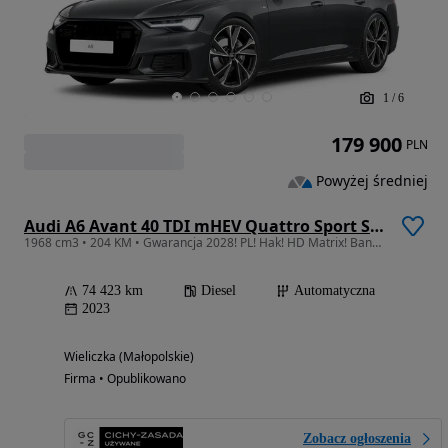
1
/
6
179 900
PLN
Powyżej średniej
Audi A6 Avant 40 TDI mHEV Quattro Sport S tronic
1968 cm3 • 204 KM • Gwarancja 2028! PL! Hak! HD Matrix! Bang! Panorama! Dociągi! Radary!
74 423 km
Diesel
Automatyczna
2023
Wieliczka (Małopolskie)
Firma • Opublikowano
Zobacz ogłoszenia