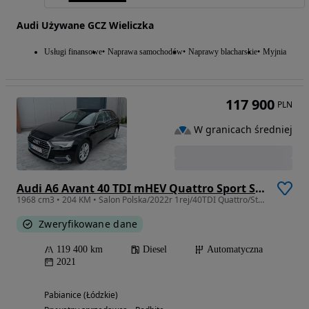
Audi Używane GCZ Wieliczka
Usługi finansowe
Naprawa samochodów
Naprawy blacharskie
Myjnia
117 900
PLN
W granicach średniej
Audi A6 Avant 40 TDI mHEV Quattro Sport S tronic
1968 cm3 • 204 KM • Salon Polska/2022r 1rej/40TDI Quattro/Stronic/bezwypadkowy/idealny
Zweryfikowane dane
119 400 km
Diesel
Automatyczna
2021
Pabianice (Łódzkie)