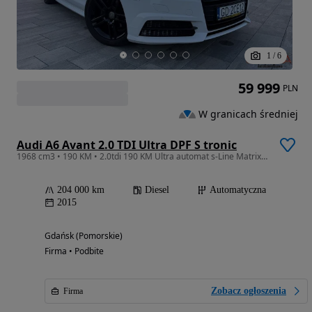
1
/
6
59 999
PLN
W granicach średniej
Audi A6 Avant 2.0 TDI Ultra DPF S tronic
1968 cm3 • 190 KM • 2.0tdi 190 KM Ultra automat s-Line Matrix Navi el.klapa 1. Rok. Gwar
204 000 km
Diesel
Automatyczna
2015
Gdańsk (Pomorskie)
Firma • Podbite
Zobacz ogłoszenia
Firma