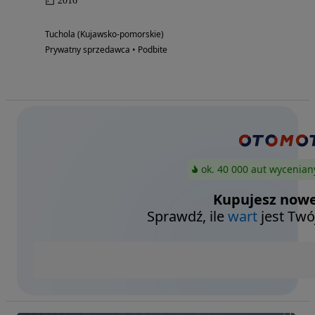
2016
Tuchola (Kujawsko-pomorskie)
Prywatny sprzedawca • Podbite
ok. 40 000 aut wycenian
Kupujesz nowe
Sprawdź, ile
wart
jest Twó