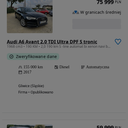
75 999
PLN
W granicach średniej
Audi A6 Avant 2.0 TDI Ultra DPF S tronic
1968 cm3 • 190 KM • 2,0 190 km S -line automat bi xenon navi bezwypadkowy stan idealny !!!
Zweryfikowane dane
155 000 km
Diesel
Automatyczna
2017
Gliwice (Śląskie)
Firma • Opublikowano
59 999
PLN