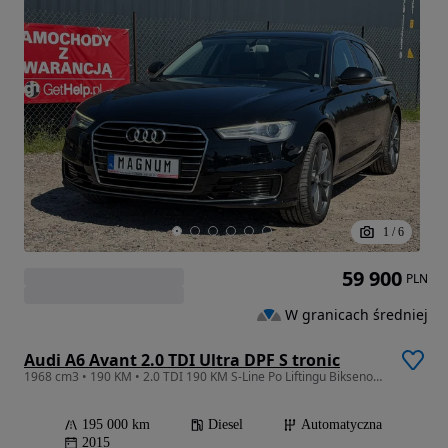
1
/
6
59 900
PLN
W granicach średniej
Audi A6 Avant 2.0 TDI Ultra DPF S tronic
1968 cm3 • 190 KM • 2.0 TDI 190 KM S-Line Po Liftingu Biksenony Navi Ledy
195 000 km
Diesel
Automatyczna
2015