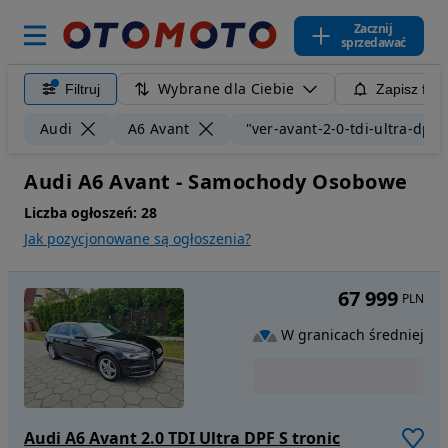
Zacznij
sprzedawać
Wybrane dla Ciebie
Filtruj
Zapisz filt
Audi
A6 Avant
"ver-avant-2-0-tdi-ultra-dpf-s
Audi A6 Avant - Samochody Osobowe
Liczba ogłoszeń:
28
Jak pozycjonowane są ogłoszenia?
67 999
PLN
W granicach średniej
Audi A6 Avant 2.0 TDI Ultra DPF S tronic