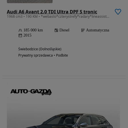
Audi A6 Avant 2.0 TDI Ultra DPF S tronic
1968 cm3 • 190 KM • *webasto*czterystrefy*radary*lineassist*martwepole*Alufelgi 19"
185 000 km
Diesel
Automatyczna
2015
Świebodzice (Dolnośląskie)
Prywatny sprzedawca • Podbite