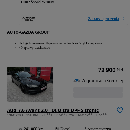
Firma • Opublikowano
Zobacz ogłoszenia
AUTO-GAZDA GROUP
Usługi finansowe
Naprawa samochodów
Szybka naprawa
Naprawy blacharskie
72 900
PLN
W granicach średniej
Audi A6 Avant 2.0 TDI Ultra DPF S tronic
1968 cm3 • 190 KM • 2.0**190KM**Ultra**Matrix**S-Line**Serwis**Polecam**
241 000 km
Diesel
Automatyczna