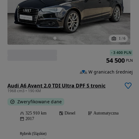
1
/
6
-
3 400 PLN
54 500
PLN
W granicach średniej
Audi A6 Avant 2.0 TDI Ultra DPF S tronic
1968 cm3 • 190 KM
Zweryfikowane dane
325 910 km
Diesel
Automatyczna
2017
Rybnik (Śląskie)