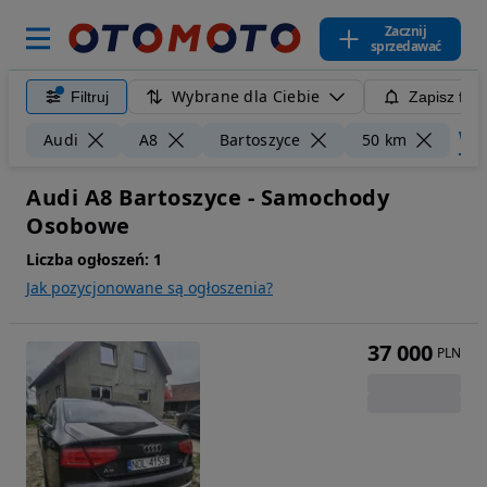
Zacznij
sprzedawać
Wybrane dla Ciebie
Filtruj
Zapisz filt
Wycz
Audi
A8
Bartoszyce
50 km
Audi A8 Bartoszyce - Samochody
Osobowe
Liczba ogłoszeń:
1
Jak pozycjonowane są ogłoszenia?
37 000
PLN