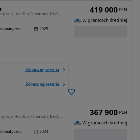
419 000
r
PLN
2967 cm3 • 286 KM • Lang_OśSkrętna_Masaże_Wentylacja_HeadUp_Panorama_B&O_Webasto_Dociągi_
W granicach średniej
utomatyczna
2025
Zobacz ogłoszenia
Zobacz ogłoszenia
367 900
PLN
2967 cm3 • 286 KM • Lang_OśSkrętna_Masaże_Wentylacja_HeadUp_Panorama_B&O_Webasto_Dociągi_
W granicach średniej
utomatyczna
2024