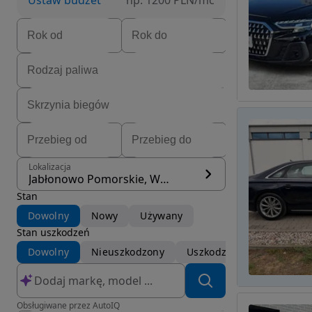
Ustaw budżet
np. 1200 PLN/mc
Lokalizacja
Jabłonowo Pomorskie, Wąbrzeźno
Stan
Dowolny
Nowy
Używany
Stan uszkodzeń
Dowolny
Nieuszkodzony
Uszkodzony
Obsługiwane przez AutoIQ