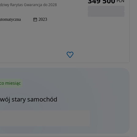
349 500
PLN
dziwy Rarytas Gwarancja do 2028
utomatyczna
2023
co miesiąc
Twój stary samochód