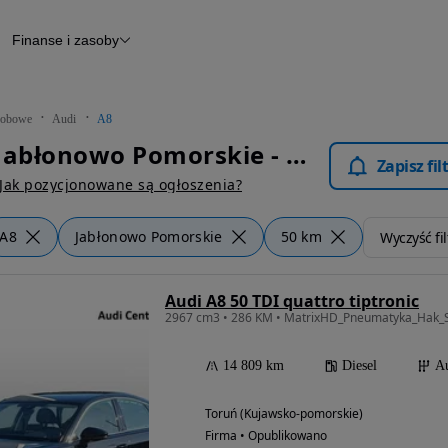
Finanse i zasoby
chody
Finansowanie
Leasing
dy
Narzędzie do wyceny samochodu
tryczne
Raport z inspekcji
obowe
Audi
A8
m
Raport historii pojazdu
Audi A8 Jabłonowo Pomorskie - Samochody Osobowe
Otomoto News
Zapisz fi
wane
Jak pozycjonowane są ogłoszenia?
A8
Jabłonowo Pomorskie
50 km
Wyczyść fil
Audi A8 50 TDI quattro tiptronic
14 809 km
Diesel
A
Toruń (Kujawsko-pomorskie)
Firma • Opublikowano