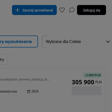
Zacznij sprzedawać
Zaloguj się
ltry wyszukiwania
try
-
2 000 PLN
2967 cm3 • 286 KM • MatrixHD_Pneumatyka_Hak_SoundSystem_Kamera_Indukcja_Virtual_CarPlay_FV
305 900
PLN
utomatyczna
2024