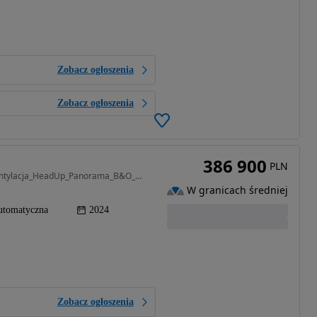
Zobacz ogłoszenia
Zobacz ogłoszenia
386 900
PLN
2967 cm3 • 286 KM • Lang_OśSkrętna_Masaże_Wentylacja_HeadUp_Panorama_B&O_Webasto_Dociągi_
W granicach średniej
utomatyczna
2024
Zobacz ogłoszenia