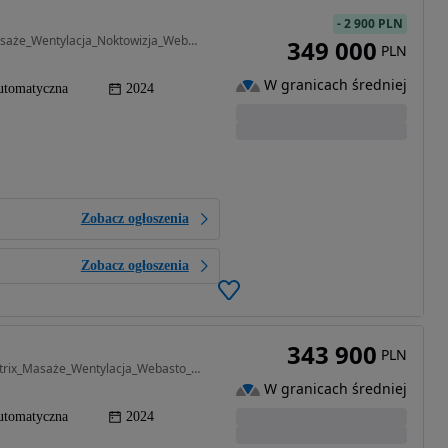
-
2 900 PLN
2967 cm3 • 286 KM • Lang_OśSkrętna_HeadUp_Masaże_Wentylacja_Noktowizja_Webasto_B&O_Panoram
349 000
PLN
W granicach średniej
utomatyczna
2024
Zobacz ogłoszenia
Zobacz ogłoszenia
343 900
PLN
2967 cm3 • 286 KM • SkrętnaOś_B&O_HeadUp_Matrix_Masaże_Wentylacja_Webasto_NightVision_FV
W granicach średniej
utomatyczna
2024