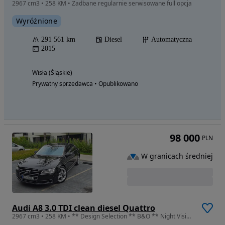
2967 cm3 • 258 KM • Zadbane regularnie serwisowane full opcja
Wyróżnione
291 561 km
Diesel
Automatyczna
2015
Wisła (Śląskie)
Prywatny sprzedawca • Opublikowano
98 000
PLN
W granicach średniej
Audi A8 3.0 TDI clean diesel Quattro
2967 cm3 • 258 KM • ** Design Selection ** B&O ** Night Vision ** Solar ** Masaże **