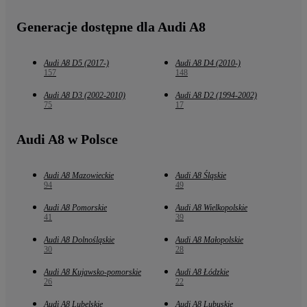
Generacje dostępne dla Audi A8
Audi A8 D5 (2017-)
Audi A8 D4 (2010-)
157
148
Audi A8 D3 (2002-2010)
Audi A8 D2 (1994-2002)
75
17
Audi A8 w Polsce
Audi A8 Mazowieckie
Audi A8 Śląskie
94
49
Audi A8 Pomorskie
Audi A8 Wielkopolskie
41
39
Audi A8 Dolnośląskie
Audi A8 Małopolskie
30
28
Audi A8 Kujawsko-pomorskie
Audi A8 Łódzkie
26
22
Audi A8 Lubelskie
Audi A8 Lubuskie