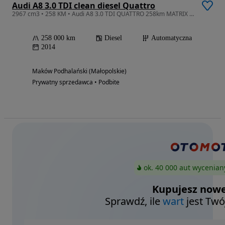
Audi A8 3.0 TDI clean diesel Quattro
2967 cm3 • 258 KM • Audi A8 3.0 TDI QUATTRO 258km MATRIX NAVI SKÓRA WEBASTO F-ra 23% Bezw
258 000 km
Diesel
Automatyczna
2014
Maków Podhalański (Małopolskie)
Prywatny sprzedawca • Podbite
ok. 40 000 aut wycenian
Kupujesz nowe
Sprawdź, ile
wart
jest Twó