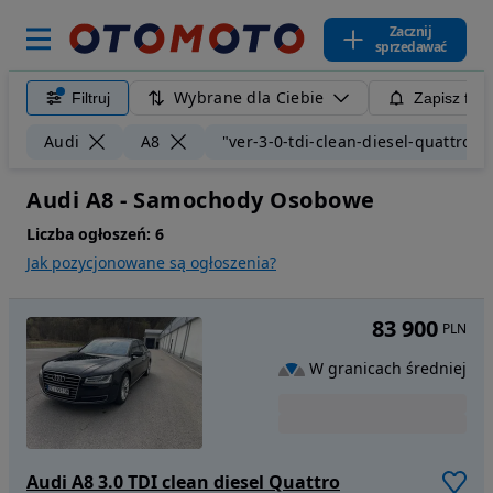
Zacznij
sprzedawać
Wybrane dla Ciebie
Filtruj
Zapisz filt
Audi
A8
"ver-3-0-tdi-clean-diesel-quattro"
Audi A8 - Samochody Osobowe
Liczba ogłoszeń:
6
Jak pozycjonowane są ogłoszenia?
83 900
PLN
W granicach średniej
Audi A8 3.0 TDI clean diesel Quattro