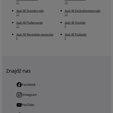
21
19
Audi A8 Świętokrzyskie
Audi A8 Zachodniopomorskie
15
14
Audi A8 Podkarpackie
Audi A8 Opolskie
13
9
Audi A8 Warmińsko-mazurskie
Audi A8 Podlaskie
8
6
Znajdź nas
Facebook
Instagram
YouTube