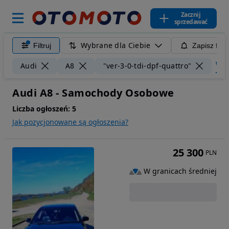
Zacznij
sprzedawać
Wybrane dla Ciebie
Filtruj
Zapisz filt
Wycz
Audi
A8
"ver-3-0-tdi-dpf-quattro"
Audi A8 - Samochody Osobowe
Liczba ogłoszeń:
5
Jak pozycjonowane są ogłoszenia?
25 300
PLN
W granicach średniej