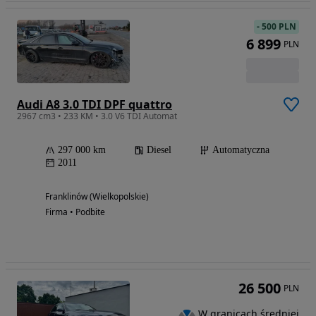
-
500 PLN
6 899
PLN
Audi A8 3.0 TDI DPF quattro
2967 cm3 • 233 KM • 3.0 V6 TDI Automat
297 000 km
Diesel
Automatyczna
2011
Franklinów (Wielkopolskie)
Firma • Podbite
26 500
PLN
W granicach średniej