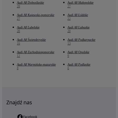
Audi A8 Dolnośląskie
Audi A8 Małopolskie
28
27
Audi A8 Kujawsko-pomorskie
Audi A8 Łódzkie
27
22
Audi A8 Lubelskie
Audi A8 Lubuskie
20
20
Audi A8 Świętokrzyskie
Audi A8 Podkarpackie
16
13
Audi A8 Zachodniopomorskie
Audi A8 Opolskie
12
9
Audi A8 Warmińsko-mazurskie
Audi A8 Podlaskie
8
6
Znajdź nas
Facebook