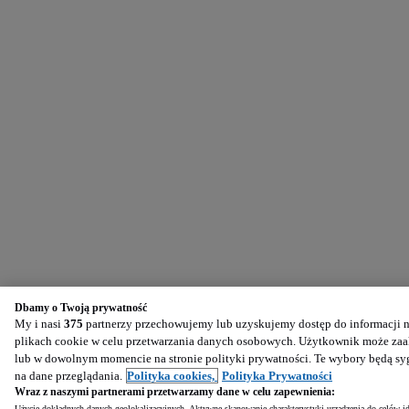
Dbamy o Twoją prywatność
My i nasi
375
partnerzy przechowujemy lub uzyskujemy dostęp do informacji na
plikach cookie w celu przetwarzania danych osobowych. Użytkownik może zaak
lub w dowolnym momencie na stronie polityki prywatności. Te wybory będą s
na dane przeglądania.
Polityka cookies,
Polityka Prywatności
Wraz z naszymi partnerami przetwarzamy dane w celu zapewnienia:
Użycie dokładnych danych geolokalizacyjnych. Aktywne skanowanie charakterystyki urządzenia do celów ide