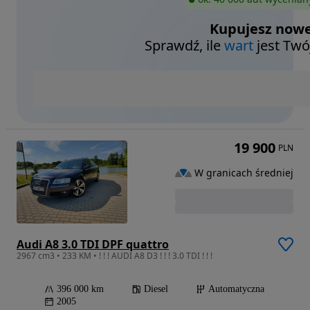
Kupujesz nowe
Sprawdź, ile
wart
jest Twó
19 900
PLN
W granicach średniej
Audi A8 3.0 TDI DPF quattro
2967 cm3 • 233 KM • ! ! ! AUDI A8 D3 ! ! ! 3.0 TDI ! ! !
396 000 km
Diesel
Automatyczna
2005