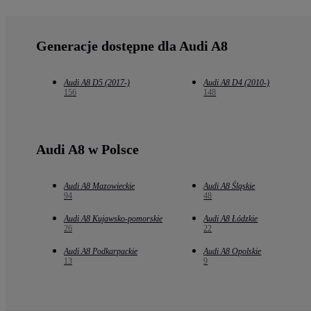
Generacje dostępne dla Audi A8
Audi A8 D5 (2017-)
Audi A8 D4 (2010-)
156
148
Audi A8 w Polsce
Audi A8 Mazowieckie
Audi A8 Śląskie
94
48
Audi A8 Kujawsko-pomorskie
Audi A8 Łódzkie
26
22
Audi A8 Podkarpackie
Audi A8 Opolskie
13
9