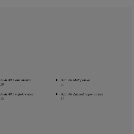
Audi A8 Dolnośląskie
Audi A8 Małopolskie
29
28
Audi A8 Świętokrzyskie
Audi A8 Zachodniopomorskie
15
14