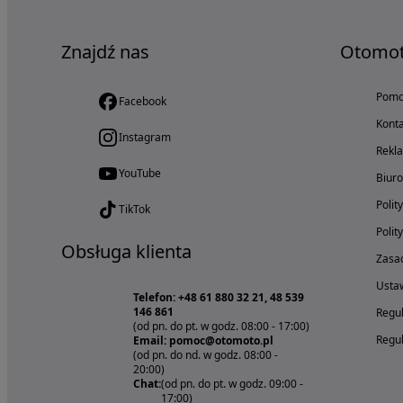
Znajdź nas
Otomo
Pom
Facebook
Konta
Instagram
Rekl
YouTube
Biur
Polit
TikTok
Polit
Obsługa klienta
Zasad
Ustaw
Telefon: +48 61 880 32 21, 48 539
146 861
Regul
(od pn. do pt. w godz. 08:00 - 17:00)
Regul
Email: pomoc@otomoto.pl
(od pn. do nd. w godz. 08:00 -
20:00)
Chat:
(od pn. do pt. w godz. 09:00 -
17:00)