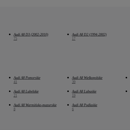
Audi A8 D3 (2002-2010)
Audi A8 D2 (1994-2002)
75
17
Audi A8 Pomorskie
Audi A8 Wielkopolskie
41
39
Audi A8 Lubelskie
Audi A8 Lubuskie
21
19
Audi A8 Warmińsko-mazurskie
Audi A8 Podlaskie
8
6