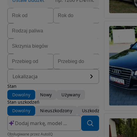
Ustaw budżet
np. 1200 PLN/mc
Lokalizacja
Stan
Dowolny
Nowy
Używany
Stan uszkodzeń
Dowolny
Nieuszkodzony
Uszkodzony
Obsługiwane przez AutoIQ