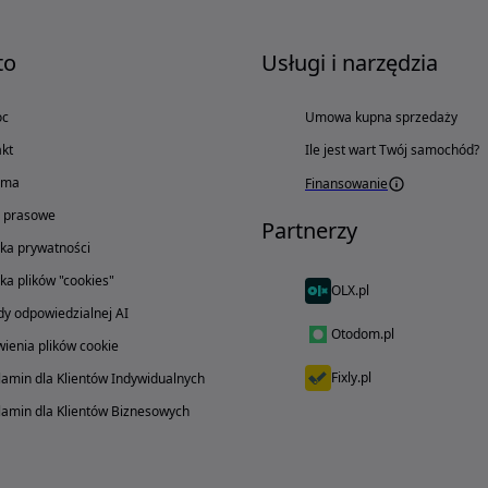
to
Usługi i narzędzia
oc
Umowa kupna sprzedaży
kt
Ile jest wart Twój samochód?
ama
Finansowanie
o prasowe
Partnerzy
yka prywatności
yka plików "cookies"
OLX.pl
y odpowiedzialnej AI
Otodom.pl
ienia plików cookie
Fixly.pl
amin dla Klientów Indywidualnych
amin dla Klientów Biznesowych