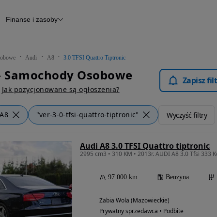
Finanse i zasoby
chody
Finansowanie
Leasing
dy
Narzędzie do wyceny samochodu
tryczne
Raport z inspekcji
obowe
Audi
A8
3.0 TFSI Quattro Tiptronic
m
Raport historii pojazdu
 - Samochody Osobowe
Otomoto News
Zapisz fi
wane
Jak pozycjonowane są ogłoszenia?
A8
"ver-3-0-tfsi-quattro-tiptronic"
Wyczyść filtry
Audi A8 3.0 TFSI Quattro tiptronic
97 000 km
Benzyna
Żabia Wola (Mazowieckie)
Prywatny sprzedawca • Podbite