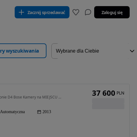
Zacznij sprzedawać
Zaloguj się
ltry wyszukiwania
37 600
PLN
2995 cm3 • 310 KM • 2013r. AUDI A8 3.0 Tfsi 333 Konie D4 Bose Kamery na MIEJSCU SPRAWNA
Automatyczna
2013