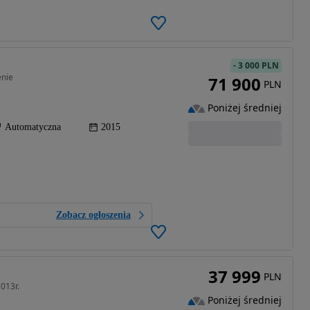
-
3 000 PLN
enie
71 900
PLN
Poniżej średniej
Automatyczna
2015
Zobacz ogłoszenia
37 999
PLN
013r.
Poniżej średniej