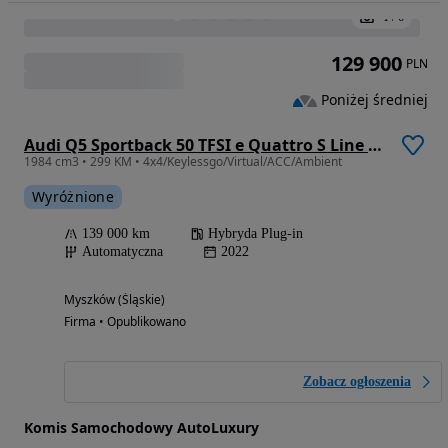
Usługi finansowe
Myjnia
Pomoc drogowa /holowanie
142 000
PLN
Audi Q7 45 TDI mHEV Quattro S Line Tiptr
2967 cm3 • 231 KM • Pierwszy właścicel ,bezwypadkowy, serwisowany w ASO , salon Polska
Wyróżnione
146 000 km
Diesel
Automatyczna
2018
Gliwice (Śląskie)
Prywatny sprzedawca • Opublikowano