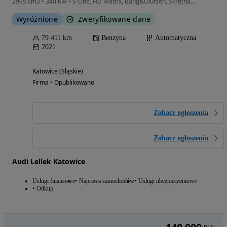
1
/
6
-
3 000 PLN
264 500
PLN
Audi Q7 55 TFSI mHEV Quattro S Line Tiptr
2995 cm3 • 340 KM • S-Line, HD Matrix, Bang&Olufsen, Skrętna OŚ, Kamera 360, 7-Osobowa
Wyróżnione
Zweryfikowane dane
79 411 km
Benzyna
Automatyczna
2021
Katowice (Śląskie)
Firma • Opublikowano