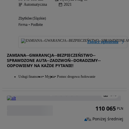
Automatyczna
2021
Zbytków (Śląskie)
Firma • Podbite
Zobacz ogłoszenia
ZAMIANA--GWARANCJA--BEZPIECZEŃSTWO--
SPRAWDZONE AUTA--ZADZWOŃ--DORADZIMY--
ODPOWIEMY NA KAŻDE PYTANIE!
Usługi finansowe
Myjnia
Pomoc drogowa /holowanie
1
/
6
110 065
PLN
Poniżej średniej