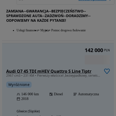
Prywatny sprzedawca • Opublikowano
1
/
6