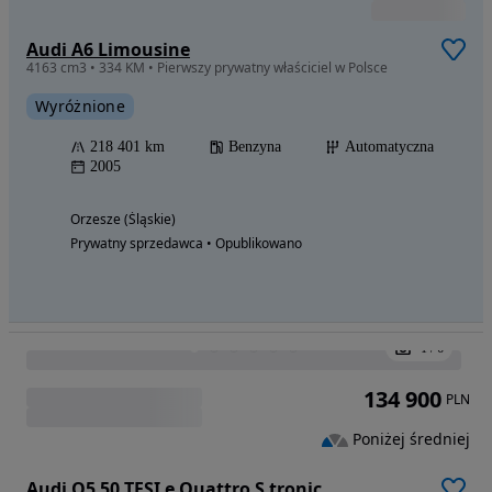
Audi A7 Sportback 50 TDI mHEV Quattro Tiptronic
2967 cm3 • 286 KM • AUDI A7 3.0 TDI tiptronic quattro 3xsline
Wyróżnione
Zweryfikowane dane
176 000 km
Diesel
Automatyczna
2019
Ruda Śląska (Śląskie)
Prywatny sprzedawca • Opublikowano