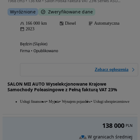
1
/
6
94 800
PLN
Poniżej średniej
Audi A6 Limousine 35 TDI mHEV S tronic
1968 cm3 • 163 KM • 35 2.0 TDI 163KM S tronic
Wyróżnione
123 554 km
Diesel
Automatyczna
2020
Gliwice (Śląskie)
Firma • Podbite
Zobacz ogłoszenia