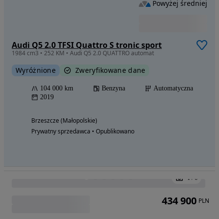
CARS " TO TYLKO PEWNE UŻYWANE SAMOCHODY Z
GWARANCJĄ
Usługi finansowe
130 000
PLN
Audi A6 Limousine 2.0 TFSI Quattro S tronic
1984 cm3 • 252 KM • Polski salon / biała perła / pełny pakiet S Line !!!
Wyróżnione
128 000 km
Benzyna
Automatyczna
2019
Sułkowice (Małopolskie)
Prywatny sprzedawca • Opublikowano