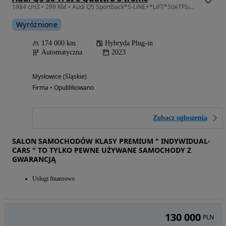
1
/
6
79 900
PLN
Audi A6 Limousine 2.0 TFSI Quattro S tronic
1984 cm3 • 252 KM
Wyróżnione
168 966 km
Benzyna
Automatyczna
2015
Bielsko-Biała (Śląskie)