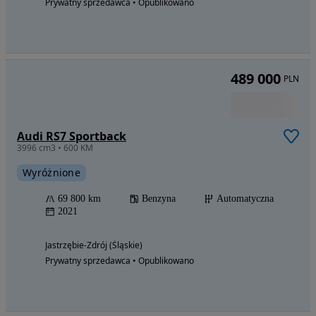
-
4 000 PLN
99 900
PLN
Poniżej średniej
Audi A4 Avant 40 TDI quattro S tronic S line
1968 cm3 • 204 KM • TDI 204PS 4x4 3xS-line Recaro Masaż Black Ambient Matrix Assist FV23%
Wyróżnione
179 000 km
Diesel
Automatyczna
2023
Zbytków (Śląskie)
Firma • Podbite
Zobacz ogłoszenia
ZAMIANA--GWARANCJA--BEZPIECZEŃSTWO--
SPRAWDZONE AUTA--ZADZWOŃ--DORADZIMY--
ODPOWIEMY NA KAŻDE PYTANIE!