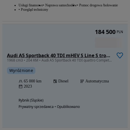
489 000
PLN
Audi RS7 Sportback
3996 cm3 • 600 KM
Wyróżnione
69 800 km
Benzyna
Automatyczna
2021
Jastrzębie-Zdrój (Śląskie)
Prywatny sprzedawca • Opublikowano