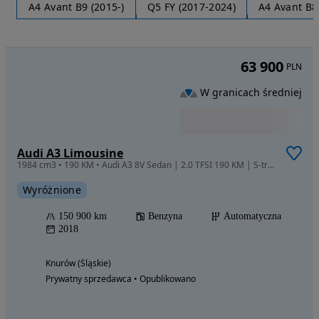
A4 Avant B9 (2015-)
Q5 FY (2017-2024)
A4 Avant B8
63 900
PLN
W granicach średniej
Audi A3 Limousine
1984 cm3 • 190 KM • Audi A3 8V Sedan | 2.0 TFSI 190 KM | S-tronic | Virtual Cockpit | S-li
Wyróżnione
150 900 km
Benzyna
Automatyczna
2018
Knurów (Śląskie)
Prywatny sprzedawca • Opublikowano