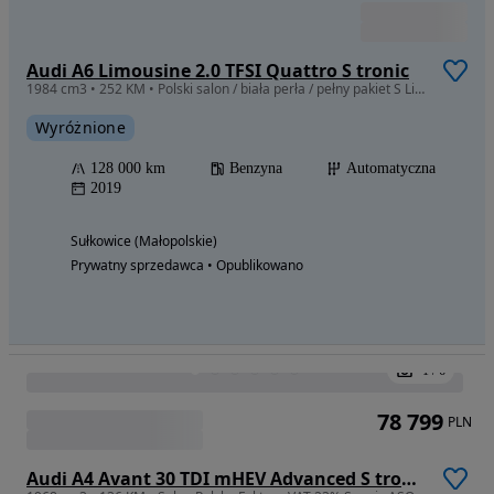
Firma • Opublikowano
Zobacz ogłoszenia
Grupa Cichy-Zasada Używane Audi Bielsko-Biała
Usługi finansowe
Naprawa samochodów
Serwis opon / przechowalnia
Myjnia