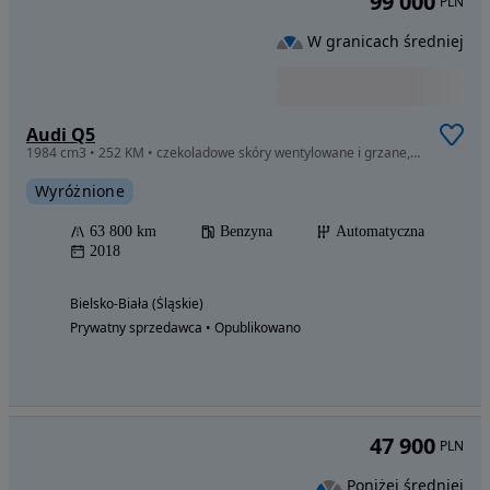
99 000
PLN
W granicach średniej
Audi Q5
1984 cm3 • 252 KM • czekoladowe skóry wentylowane i grzane, FULL, cena do negocjacji
Wyróżnione
63 800 km
Benzyna
Automatyczna
2018
Bielsko-Biała (Śląskie)
Prywatny sprzedawca • Opublikowano
47 900
PLN
Poniżej średniej