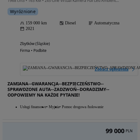
1
/
6
134 900
PLN
Poniżej średniej
Audi Q5 50 TFSI e Quattro S tronic
1984 cm3 • 299 KM • Audi Q5 Sportback*S-LiNE+*LiFT*50eTFSi 300PS*QUATTRO*Kamera*ACC*EL.HaK
Wyróżnione
174 000 km
Hybryda Plug-in
Automatyczna
2023
Mysłowice (Śląskie)
Firma • Opublikowano
Zobacz ogłoszenia
SALON SAMOCHODÓW KLASY PREMIUM " INDYWIDUAL-