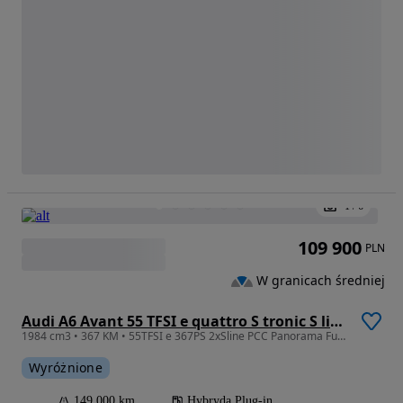
1
/
6
109 900
PLN
W granicach średniej
Audi A6 Avant 55 TFSI e quattro S tronic S line
1984 cm3 • 367 KM • 55TFSI e 367PS 2xSline PCC Panorama Full Led Ambiente Kamera HAK FV23%
Wyróżnione
149 000 km
Hybryda Plug-in