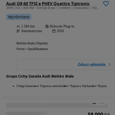
1
/
6
78 799
PLN