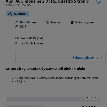
Audi A5 Sportback 40 TDI mHEV S Line S tronic
1968 cm3 • 204 KM • Audi A5 Sportback 40 TDI quattro Competition | Laser | ACC | HUD | B&O
Wyróżnione
65 000 km
Diesel
Automatyczna
2023
Rybnik (Śląskie)
Prywatny sprzedawca • Opublikowano
87 900
PLN
Poniżej średniej
Audi Q3 35 TDI Advanced S tronic
1968 cm3 • 150 KM • 35TDI S-Tronic Bezwypadkowy LED Krajowy Carplay