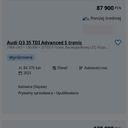
1
/
6
129 900
PLN
Poniżej średniej
Audi Q5 Sportback 50 TFSI e Quattro S Line S tronic
1984 cm3 • 299 KM • 4x4/Keylessgo/Virtual/ACC/Ambient
Wyróżnione