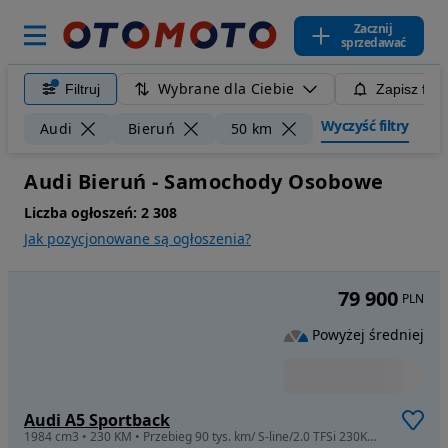
Zacznij
sprzedawać
Wybrane dla Ciebie
Filtruj
Zapisz filt
Wyczyść filtry
Audi
Bieruń
50 km
Audi Bieruń - Samochody Osobowe
Liczba ogłoszeń:
2 308
Jak pozycjonowane są ogłoszenia?
79 900
PLN
Powyżej średniej
Audi A5 Sportback
1984 cm3 • 230 KM • Przebieg 90 tys. km/ S-line/2.0 TFSi 230KM/ Quattro/ 100% Bezwypadkowy