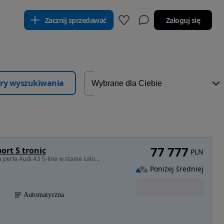
Zacznij sprzedawać
Zaloguj się
ltry wyszukiwania
77 777
ort S tronic
PLN
1395 cm3 • 204 KM • 🔥Zaledwie 46 tys. km! Czarna perła Audi A3 S-line w stanie salonowym.
Poniżej średniej
Automatyczna