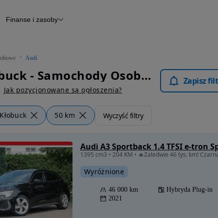
Finanse i zasoby
chody
Finansowanie
Leasing
dy
Narzędzie do wyceny samochodu
tryczne
Raport z inspekcji
obowe
Audi
m
Raport historii pojazdu
Audi Kłobuck - Samochody Osobowe
Otomoto News
Zapisz fi
wane
Jak pozycjonowane są ogłoszenia?
Kłobuck
50 km
Wyczyść filtry
Audi A3 Sportback 1.4 TFSI e-tron Sp
Wyróżnione
46 000 km
Hybryda Plug-in
2021