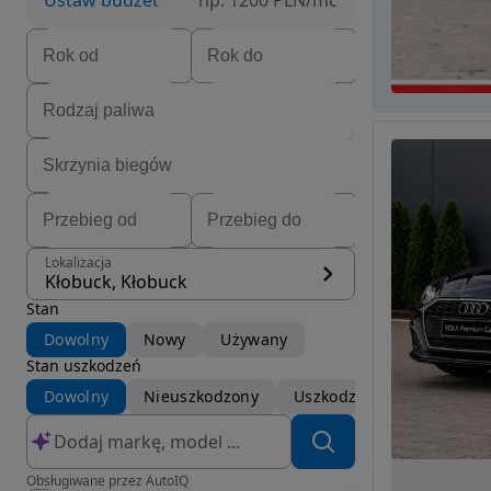
Ustaw budżet
np. 1200 PLN/mc
Lokalizacja
Kłobuck, Kłobuck
Stan
Dowolny
Nowy
Używany
Stan uszkodzeń
Dowolny
Nieuszkodzony
Uszkodzony
Obsługiwane przez AutoIQ