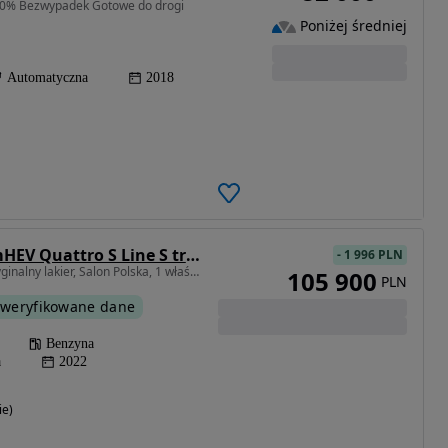
100% Bezwypadek Gotowe do drogi
Poniżej średniej
Automatyczna
2018
Audi Q5 45 TFSI mHEV Quattro S Line S tronic
-
1 996 PLN
1984 cm3 • 265 KM • Oryginalny lakier, Salon Polska, 1 właściciel, bezwypadkowy, ASO 2025
105 900
PLN
weryfikowane dane
Benzyna
a
2022
ie)