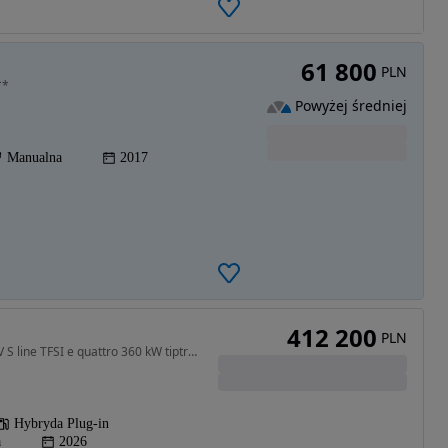
61 800
PLN
**
Powyżej średniej
Manualna
2017
412 200
PLN
2995 cm3 • 490 KM • SUV S line TFSI e quattro 360 kW tiptronic * Pakiet Comfort *
Hybryda Plug-in
a
2026