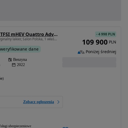
Audi A6 Avant 45 TFSI mHEV Quattro Advanced S tronic
-
4 998 PLN
1984 cm3 • 265 KM • Oryginalny lakier, Salon Polska, 1 właściciel, bezwypadkowy, ASO 2025
109 900
PLN
weryfikowane dane
Poniżej średniej
Benzyna
a
2022
ie)
Zobacz ogłoszenia
sługi ubezpieczeniowe