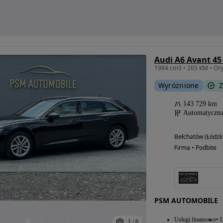
Wyróżnione
Z
143 729 km
Automatyczn
Bełchatów (Łódzk
Firma • Podbite
PSM AUTOMOBILE
Usługi finansowe
U
1
/
6