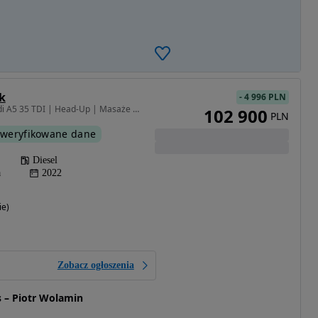
k
-
4 996 PLN
1968 cm3 • 163 KM • Audi A5 35 TDI | Head-Up | Masaże | Webasto | 19” Alu | VAT 23%
102 900
PLN
weryfikowane dane
Diesel
a
2022
ie)
Zobacz ogłoszenia
 – Piotr Wolamin