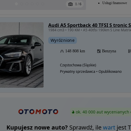
Usługi finansowe
1
/
6
Audi A5 Sportback 40 TFSI S tronic S
1984 cm3 • 190 KM • A5 40tfsi 190km S Line Matr
Wyróżnione
148 808 km
Benzyna
Częstochowa (Śląskie)
Prywatny sprzedawca • Opublikowano
ok. 40 000 aut wycenianych 
Kupujesz nowe auto?
Sprawdź, ile
wart
jest 