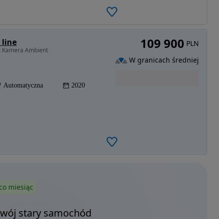
109 900
 line
PLN
ix Kamera Ambient
W granicach średniej
Automatyczna
2020
co miesiąc
Twój stary samochód