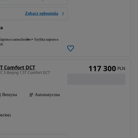
Zobacz ogłoszenia
wa
aprawa samochodów
Szybka naprawa
ie
117 300
5T Comfort DCT
PLN
C 5 Beijing 1.5T Comfort DCT
Benzyna
Automatyczna
eckie)