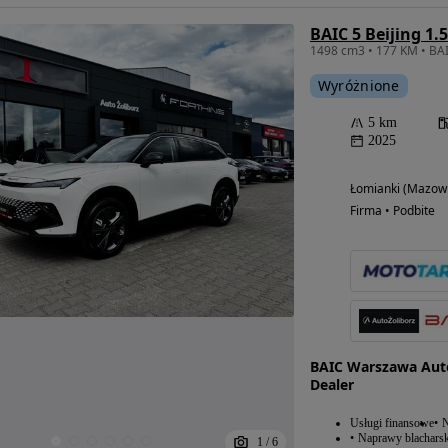
BAIC 5 Beijing 1.
1498 cm3 • 177 KM • BAI
Wyróżnione
5 km
2025
Łomianki (Mazowi
Firma • Podbite
BAIC Warszawa Aut
Dealer
Usługi finansowe
N
Naprawy blacharsk
1
/
6