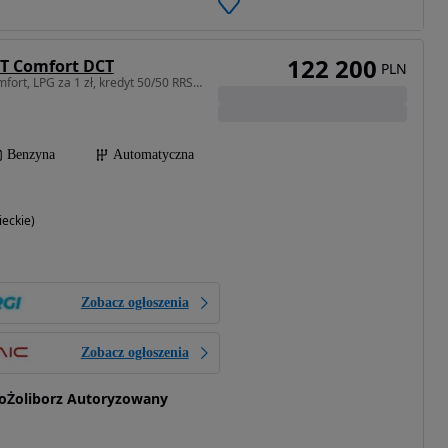
122 200
5T Comfort DCT
PLN
1498 cm3 • 177 KM • Comfort, LPG za 1 zł, kredyt 50/50 RRSO 0%
Benzyna
Automatyczna
eckie)
Zobacz ogłoszenia
Zobacz ogłoszenia
oŻoliborz Autoryzowany