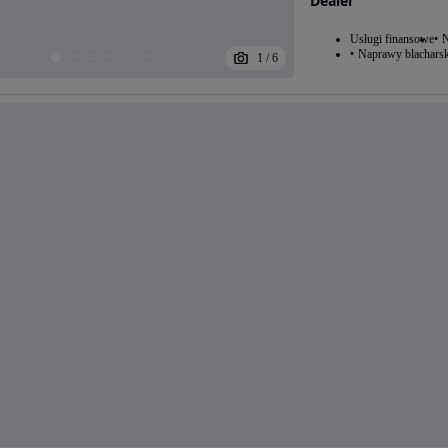
Dealer
Usługi finansowe
N
Naprawy blacharsk
1
/
6