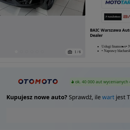
BAIC Warszawa Aut
Dealer
Usługi finansowe
N
Naprawy blacharsk
1
/
6
ok. 40 000 aut wycenianych 
Kupujesz nowe auto?
Sprawdź, ile
wart
jest 