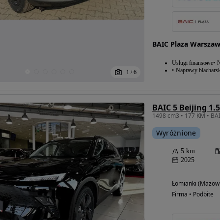
BAIC Plaza Warsza
Usługi finansowe
N
Naprawy blacharsk
1
/
6
BAIC 5 Beijing 1.
1498 cm3 • 177 KM • BAI
Wyróżnione
5 km
2025
Łomianki (Mazowi
Firma • Podbite