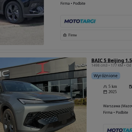
Firma • Podbite
Firma
BAIC 5 Beijing 1.
1498 cm3 • 177 KM • Od 
Wyróżnione
5 km
2025
Warszawa (Mazow
Firma • Podbite