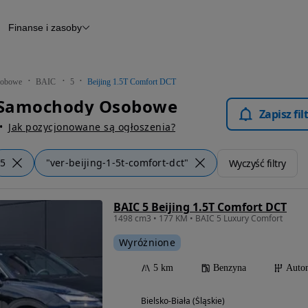
Finanse i zasoby
chody
Finansowanie
Leasing
dy
Narzędzie do wyceny samochodu
tryczne
Raport z inspekcji
obowe
BAIC
5
Beijing 1.5T Comfort DCT
m
Raport historii pojazdu
- Samochody Osobowe
Otomoto News
Zapisz fi
wane
Jak pozycjonowane są ogłoszenia?
5
"ver-beijing-1-5t-comfort-dct"
Wyczyść filtry
BAIC 5 Beijing 1.5T Comfort DCT
1498 cm3 • 177 KM • BAIC 5 Luxury Comfort
Wyróżnione
5 km
Benzyna
Auto
Bielsko-Biała (Śląskie)