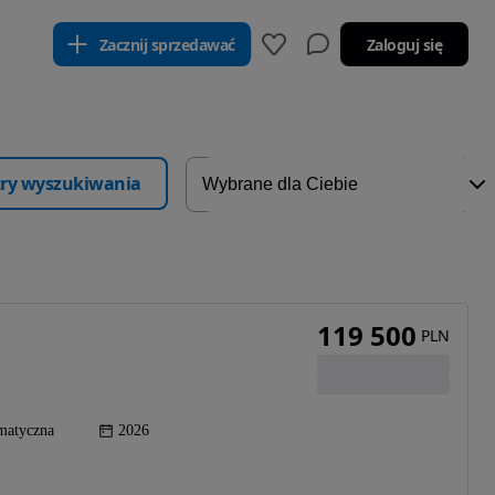
Zacznij sprzedawać
Zaloguj się
ltry wyszukiwania
119 500
PLN
matyczna
2026