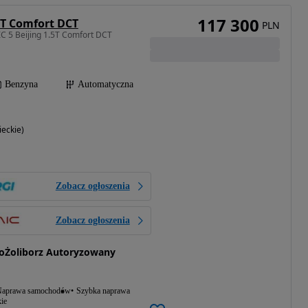
117 300
5T Comfort DCT
PLN
C 5 Beijing 1.5T Comfort DCT
Benzyna
Automatyczna
eckie)
Zobacz ogłoszenia
Zobacz ogłoszenia
oŻoliborz Autoryzowany
aprawa samochodów
Szybka naprawa
ie