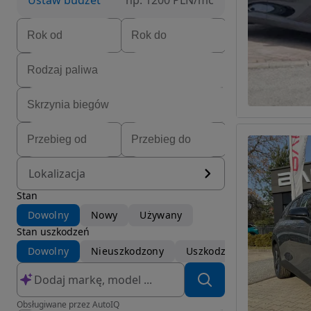
Ustaw budżet
np. 1200 PLN/mc
Lokalizacja
Stan
Dowolny
Nowy
Używany
Stan uszkodzeń
Dowolny
Nieuszkodzony
Uszkodzony
Obsługiwane przez AutoIQ