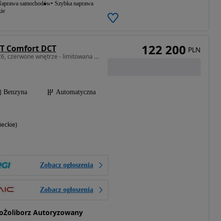
aprawa samochodów
Szybka naprawa
ie
122 200
5T Comfort DCT
PLN
1498 cm3 • 177 KM • 2026, czerwone wnętrze - limitowana wersja
Benzyna
Automatyczna
eckie)
Zobacz ogłoszenia
Zobacz ogłoszenia
oŻoliborz Autoryzowany