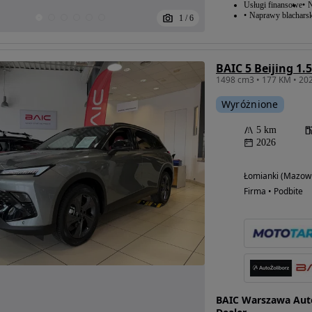
Usługi finansowe
N
Naprawy blacharsk
1
/
6
BAIC 5 Beijing 1.
Wyróżnione
5 km
2026
Łomianki (Mazowi
Firma • Podbite
BAIC Warszawa Aut