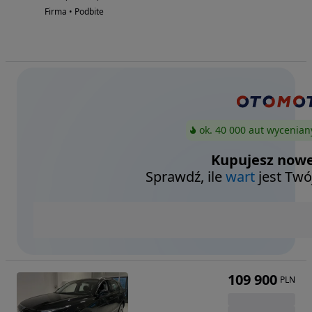
Firma • Podbite
ok. 40 000 aut wycenian
Kupujesz nowe
Sprawdź, ile
wart
jest Twó
109 900
PLN