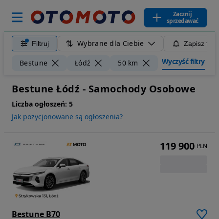
Zacznij
sprzedawać
Wybrane dla Ciebie
Filtruj
Zapisz filt
Wyczyść filtry
Bestune
Łódź
50 km
Bestune Łódź - Samochody Osobowe
Liczba ogłoszeń:
5
Jak pozycjonowane są ogłoszenia?
119 900
PLN
Bestune B70