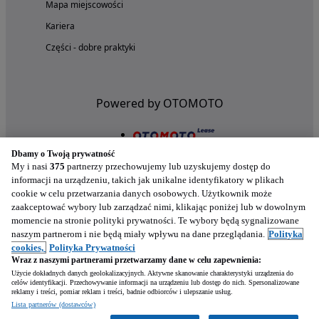
Mapa miejscowości
Kariera
Części - dobre praktyki
Powered by OTOMOTO
Dbamy o Twoją prywatność
My i nasi
375
partnerzy przechowujemy lub uzyskujemy dostęp do
informacji na urządzeniu, takich jak unikalne identyfikatory w plikach
cookie w celu przetwarzania danych osobowych. Użytkownik może
zaakceptować wybory lub zarządzać nimi, klikając poniżej lub w dowolnym
momencie na stronie polityki prywatności. Te wybory będą sygnalizowane
naszym partnerom i nie będą miały wpływu na dane przeglądania.
Polityka
Nasze aplikacje w twoim telefonie
cookies,
Polityka Prywatności
Wraz z naszymi partnerami przetwarzamy dane w celu zapewnienia:
Użycie dokładnych danych geolokalizacyjnych. Aktywne skanowanie charakterystyki urządzenia do
celów identyfikacji. Przechowywanie informacji na urządzeniu lub dostęp do nich. Spersonalizowane
reklamy i treści, pomiar reklam i treści, badnie odbiorców i ulepszanie usług.
Lista partnerów (dostawców)