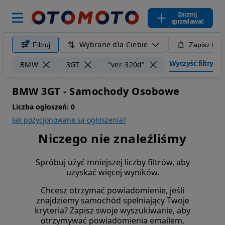
Zacznij
sprzedawać
Wybrane dla Ciebie
Filtruj
Zapisz filt
Wyczyść filtry
BMW
3GT
"ver-320d"
BMW 3GT - Samochody Osobowe
Liczba ogłoszeń:
0
Jak pozycjonowane są ogłoszenia?
Niczego nie znaleźliśmy
Spróbuj użyć mniejszej liczby filtrów, aby
uzyskać więcej wyników.
Chcesz otrzymać powiadomienie, jeśli
znajdziemy samochód spełniający Twoje
kryteria? Zapisz swoje wyszukiwanie, aby
otrzymywać powiadomienia emailem.