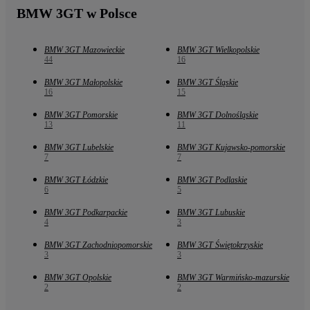
BMW 3GT w Polsce
BMW 3GT Mazowieckie
BMW 3GT Wielkopolskie
44
16
BMW 3GT Małopolskie
BMW 3GT Śląskie
16
15
BMW 3GT Pomorskie
BMW 3GT Dolnośląskie
13
11
BMW 3GT Lubelskie
BMW 3GT Kujawsko-pomorskie
7
7
BMW 3GT Łódzkie
BMW 3GT Podlaskie
6
5
BMW 3GT Podkarpackie
BMW 3GT Lubuskie
4
3
BMW 3GT Zachodniopomorskie
BMW 3GT Świętokrzyskie
3
3
BMW 3GT Opolskie
BMW 3GT Warmińsko-mazurskie
2
2