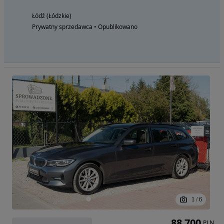
Łódź (Łódzkie)
Prywatny sprzedawca • Opublikowano
1
/
6
88 700
PLN