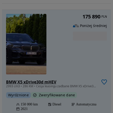
175 890
PLN
Poniżej średniej
BMW X5 xDrive30d mHEV
2993 cm3 • 286 KM • Cesja leasingu zadbane BMW X5 xDrive30d M / 2021, bez odstępnego
Wyróżnione
Zweryfikowane dane
150 000 km
Diesel
Automatyczna
2021