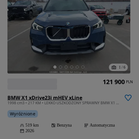
1
/
6
121 900
PLN
BMW X1 xDrive23i mHEV xLine
1998 cm3 • 217 KM • LEKKO USZKODZONY SPRAWNY BMW X1 2026/500km przebiegu z VAT 23%
Wyróżnione
519 km
Benzyna
Automatyczna
2026