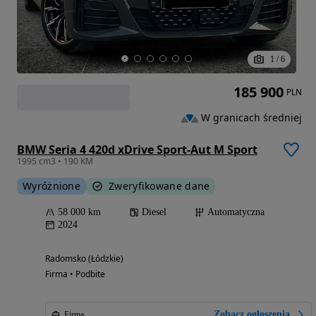
1
/
6
185 900
PLN
W granicach średniej
BMW Seria 4 420d xDrive Sport-Aut M Sport
1995 cm3 • 190 KM
Wyróżnione
Zweryfikowane dane
58 000 km
Diesel
Automatyczna
2024
Radomsko (Łódzkie)
Firma • Podbite
Zobacz ogłoszenia
Firma