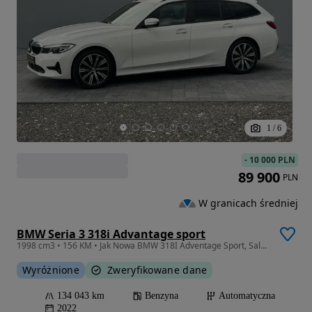
1
/
6
-
10 000 PLN
89 900
PLN
W granicach średniej
BMW Seria 3 318i Advantage sport
1998 cm3 • 156 KM • Jak Nowa BMW 318I Adventage Sport, Salon PL, Cała w oryginale, Ideał
Wyróżnione
Zweryfikowane dane
134 043 km
Benzyna
Automatyczna
2022