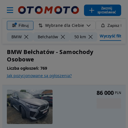
Zacznij
sprzedawać
Wybrane dla Ciebie
Filtruj
Zapisz filt
Wyczyść filtry
BMW
Bełchatów
50 km
BMW Bełchatów - Samochody
Osobowe
Liczba ogłoszeń:
769
Jak pozycjonowane są ogłoszenia?
86 000
PLN