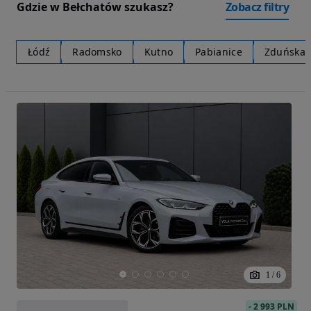
Gdzie w Bełchatów szukasz?
Zobacz filtry
Łódź
Radomsko
Kutno
Pabianice
Zduńska 
1
/
6
-
2 993 PLN