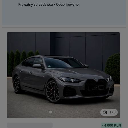
Prywatny sprzedawca • Opublikowano
1
/
6
-
4 000 PLN