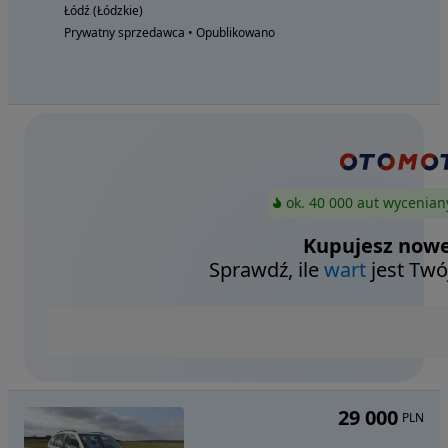
Łódź (Łódzkie)
Prywatny sprzedawca • Opublikowano
ok. 40 000 aut wycenian
Kupujesz nowe
Sprawdź, ile
wart
jest Twó
29 000
PLN