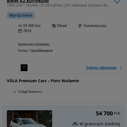
BMW X2 xDrive20d
1995 cm3 • 163 KM • X2 20d xDrive |20" Individual |Kamera 360 |Harman Kardon|Brooklyn Grau
Wyróżnione
69 000 km
Diesel
Automatyczna
2024
Radomsko (Łódzkie)
Firma • Opublikowano
Zobacz ogłoszenia
VOLA Premium Cars – Piotr Wolamin
Usługi finansowe
54 700
PLN
W granicach średniej