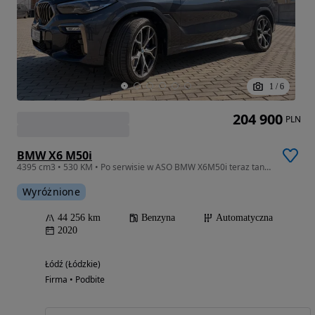
1
/
6
204 900
PLN
BMW X6 M50i
4395 cm3 • 530 KM • Po serwisie w ASO BMW X6M50i teraz taniej. Faktura VAT 23%
Wyróżnione
44 256 km
Benzyna
Automatyczna
2020
Łódź (Łódzkie)
Firma • Podbite