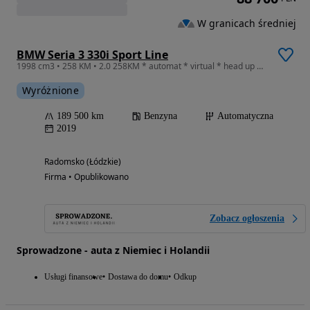
W granicach średniej
BMW Seria 3 330i Sport Line
1998 cm3 • 258 KM • 2.0 258KM * automat * virtual * head up * harman * hak * bezwypadkowa
Wyróżnione
189 500 km
Benzyna
Automatyczna
2019
Radomsko (Łódzkie)
Firma • Opublikowano
Zobacz ogłoszenia
Sprowadzone - auta z Niemiec i Holandii
Usługi finansowe
Dostawa do domu
Odkup