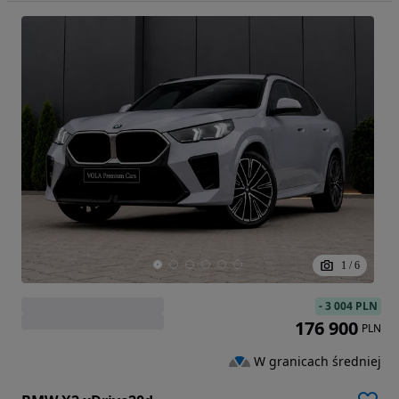
1
/
6
-
3 004 PLN
176 900
PLN
W granicach średniej