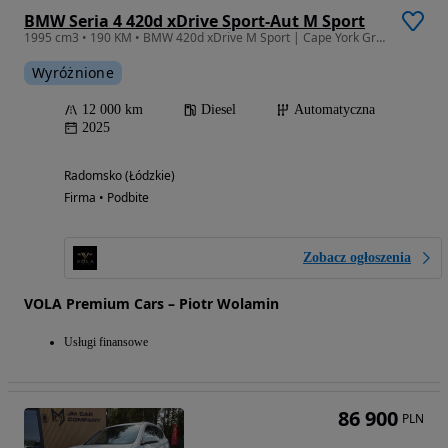
BMW Seria 4 420d xDrive Sport-Aut M Sport
1995 cm3 • 190 KM • BMW 420d xDrive M Sport | Cape York Green | 360° | Webasto | VAT 23% |
Wyróżnione
12 000 km
Diesel
Automatyczna
2025
Radomsko (Łódzkie)
Firma • Podbite
Zobacz ogłoszenia
VOLA Premium Cars – Piotr Wolamin
Usługi finansowe
86 900
PLN