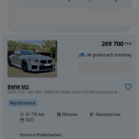
269 700
PLN
W granicach średniej
BMW M2
2993 cm3 • 460 KM • BMW M2 Polski Salon FV23% Gwarancja BRI / Pakiet BSI 460KM
Wyróżnione
41 750 km
Benzyna
Automatyczna
2023
Pysznica (Podkarpackie)