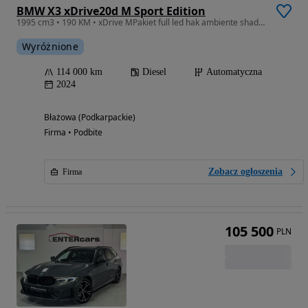
BMW X3 xDrive20d M Sport Edition
1995 cm3 • 190 KM • xDrive MPakiet full led hak ambiente shadow line webasto
Wyróżnione
114 000 km
Diesel
Automatyczna
2024
Błażowa (Podkarpackie)
Firma • Podbite
Zobacz ogłoszenia
Firma
105 500
PLN