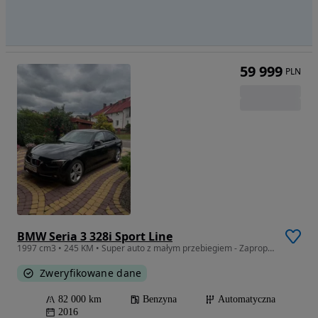
59 999
PLN
BMW Seria 3 328i Sport Line
1997 cm3 • 245 KM • Super auto z małym przebiegiem - Zaproponuj swoją cenę
Zweryfikowane dane
82 000 km
Benzyna
Automatyczna
2016