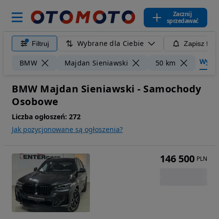
Zacznij
sprzedawać
Wybrane dla Ciebie
Filtruj
Zapisz filt
Wyczyś
BMW
Majdan Sieniawski
50 km
BMW Majdan Sieniawski - Samochody
Osobowe
Liczba ogłoszeń:
272
Jak pozycjonowane są ogłoszenia?
146 500
PLN