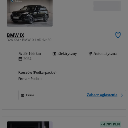
BMW iX
326 KM • BMW iX1 xDrive30
39 166 km
Elektryczny
Automatyczna
2024
Rzeszów (Podkarpackie)
Firma • Podbite
Zobacz ogłoszenia
Firma
-
4 701 PLN