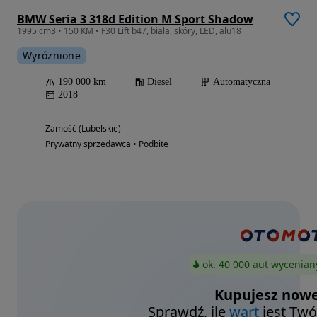
BMW Seria 3 318d Edition M Sport Shadow
1995 cm3 • 150 KM • F30 Lift b47, biała, skóry, LED, alu18
Wyróżnione
190 000 km
Diesel
Automatyczna
2018
Zamość (Lubelskie)
Prywatny sprzedawca • Podbite
ok. 40 000 aut wycenian
Kupujesz nowe
Sprawdź, ile
wart
jest Twó