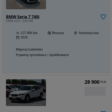
BMW Seria 7 740i
2998 cm3 • 326 KM
125 000 km
Benzyna
Automatyczna
2018
Biłgoraj (Lubelskie)
Prywatny sprzedawca • Opublikowano
28 900
PLN