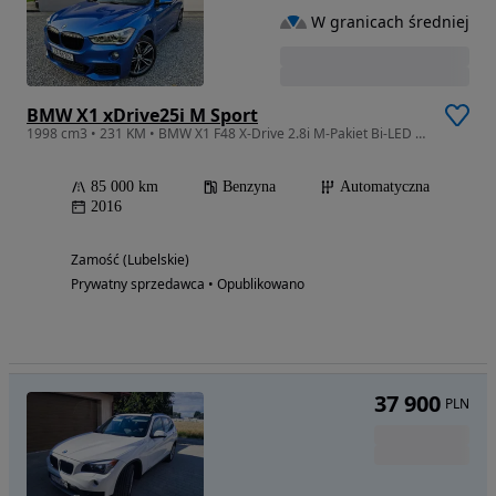
W granicach średniej
BMW X1 xDrive25i M Sport
1998 cm3 • 231 KM • BMW X1 F48 X-Drive 2.8i M-Pakiet Bi-LED Head-Up Alu 19" Piękna
85 000 km
Benzyna
Automatyczna
2016
Zamość (Lubelskie)
Prywatny sprzedawca • Opublikowano
37 900
PLN