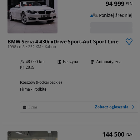
94 999
PLN
Poniżej średniej
BMW Seria 4 430i xDrive Sport-Aut Sport Line
1998 cm3 • 252 KM • Kabrio
48 000 km
Benzyna
Automatyczna
2019
Rzeszów (Podkarpackie)
Firma • Podbite
Zobacz ogłoszenia
Firma
144 500
PLN