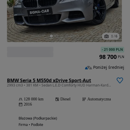
1
/
6
-
21 000 PLN
98 700
PLN
Poniżej średniej
BMW Seria 5 M550d xDrive Sport-Aut
2993 cm3 • 381 KM • Sedan L.E.D Comforty HUD Harman-Kardon Mały przebieg- Dobra cena !!
128 000 km
Diesel
Automatyczna
2016
Błażowa (Podkarpackie)
Firma • Podbite