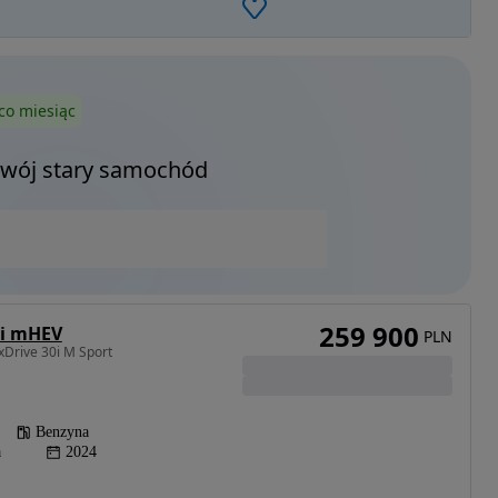
co miesiąc
Twój stary samochód
259 900
0i mHEV
PLN
xDrive 30i M Sport
Benzyna
a
2024