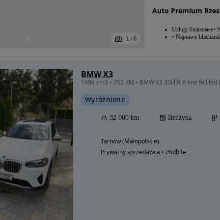
Auto Premium Rze
Usługi finansowe
N
Naprawy blacharsk
1
/
6
BMW X3
Wyróżnione
32 000 km
Benzyna
Tarnów (Małopolskie)
Prywatny sprzedawca • Podbite