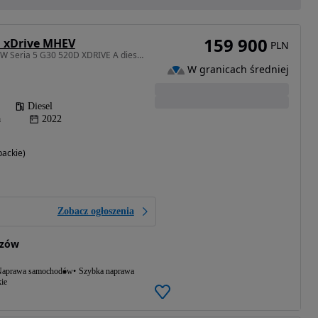
159 900
d xDrive MHEV
PLN
1995 cm3 • 190 KM • BMW Seria 5 G30 520D XDRIVE A diesel M Sport 520d xDrive
W granicach średniej
Diesel
a
2022
ackie)
Zobacz ogłoszenia
szów
aprawa samochodów
Szybka naprawa
ie