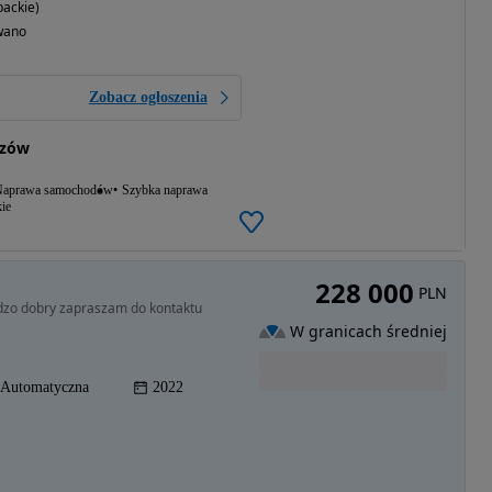
ackie)
wano
Zobacz ogłoszenia
szów
aprawa samochodów
Szybka naprawa
ie
228 000
PLN
rdzo dobry zapraszam do kontaktu
W granicach średniej
Automatyczna
2022