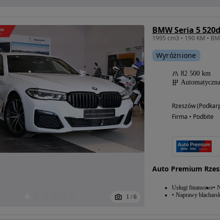
BMW Seria 5 520
Wyróżnione
82 500 km
Automatyczn
Rzeszów (Podkarp
Firma • Podbite
Auto Premium Rze
Usługi finansowe
N
Naprawy blacharsk
1
/
6