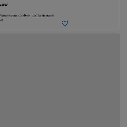
szów
aprawa samochodów
Szybka naprawa
ie