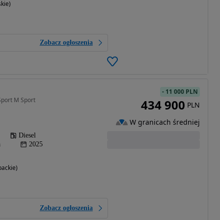
kie)
Zobacz ogłoszenia
-
11 000 PLN
port M Sport
434 900
PLN
W granicach średniej
Diesel
a
2025
ackie)
Zobacz ogłoszenia