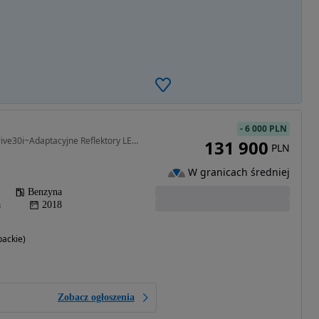
-
6 000 PLN
1998 cm3 • 252 KM • xDrive30i~Adaptacyjne Reflektory LED~LED Fog Lights~M Kierownica
131 900
PLN
W granicach średniej
Benzyna
a
2018
ackie)
Zobacz ogłoszenia