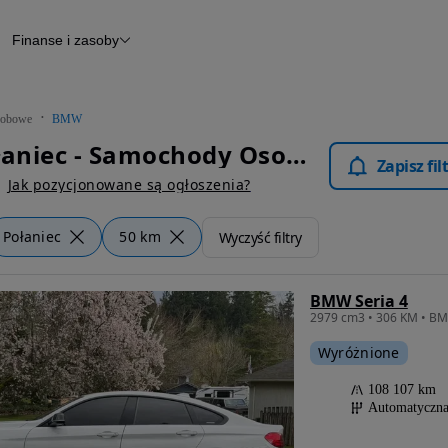
Finanse i zasoby
chody
Finansowanie
Leasing
dy
Narzędzie do wyceny samochodu
tryczne
Raport z inspekcji
obowe
BMW
m
Raport historii pojazdu
BMW Połaniec - Samochody Osobowe
Otomoto News
Zapisz fi
wane
Jak pozycjonowane są ogłoszenia?
Połaniec
50 km
Wyczyść filtry
BMW Seria 4
Wyróżnione
108 107 km
Automatyczn