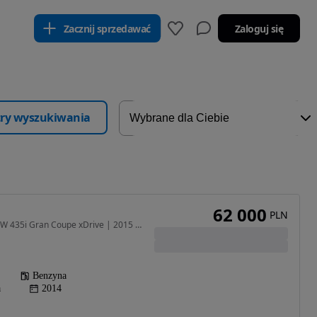
Zacznij sprzedawać
Zaloguj się
ltry wyszukiwania
62 000
PLN
2979 cm3 • 306 KM • BMW 435i Gran Coupe xDrive | 2015 | AWD/4WD | M Sport | 3.0 Turbo
Benzyna
a
2014