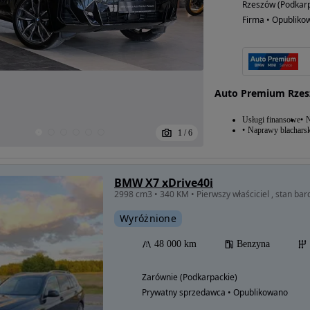
Rzeszów (Podkarp
Firma • Opubliko
Auto Premium Rze
Usługi finansowe
N
Naprawy blacharsk
1
/
6
BMW X7 xDrive40i
2998 cm3 • 340 KM • Pierwszy właściciel , stan ba
Wyróżnione
48 000 km
Benzyna
Zarównie (Podkarpackie)
Prywatny sprzedawca • Opublikowano