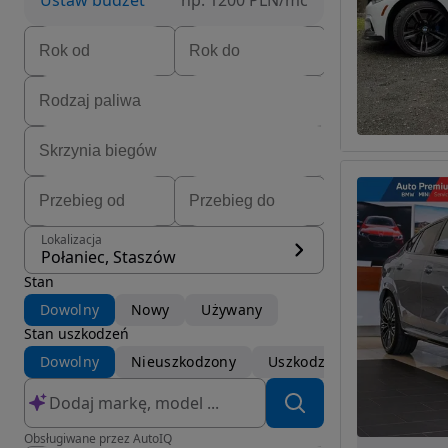
Ustaw budżet
np. 1200 PLN/mc
Lokalizacja
Połaniec, Staszów
Stan
Dowolny
Nowy
Używany
Stan uszkodzeń
Dowolny
Nieuszkodzony
Uszkodzony
Obsługiwane przez AutoIQ