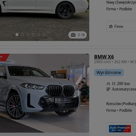
Niwy (Świętokrzys
Firma • Podbite
Firma
1
/
6
BMW X6
2993 cm3 • 352 KM • M S
Wyróżnione
11 200 km
Automatyczn
Rzeszów (Podkarp
Firma • Podbite