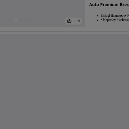
Auto Premium Rze
Usługi finansowe
N
Naprawy blacharsk
1
/
6