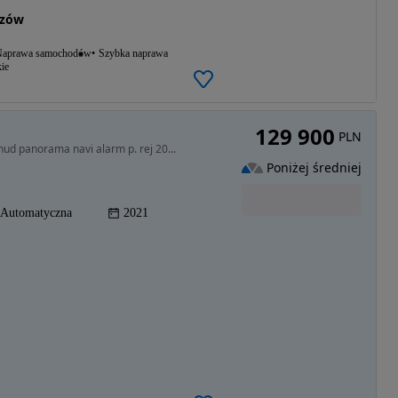
szów
aprawa samochodów
Szybka naprawa
ie
129 900
PLN
1998 cm3 • 252 KM • BMW X3 30i lift X-line full led hud panorama navi alarm p. rej 2022
Poniżej średniej
Automatyczna
2021