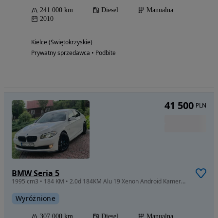
241 000 km
Diesel
Manualna
2010
Kielce (Świętokrzyskie)
Prywatny sprzedawca • Podbite
41 500
PLN
BMW Seria 5
1995 cm3 • 184 KM • 2.0d 184KM Alu 19 Xenon Android Kamera Oryginał Lakier Po Rozrządzie
Wyróżnione
307 000 km
Diesel
Manualna