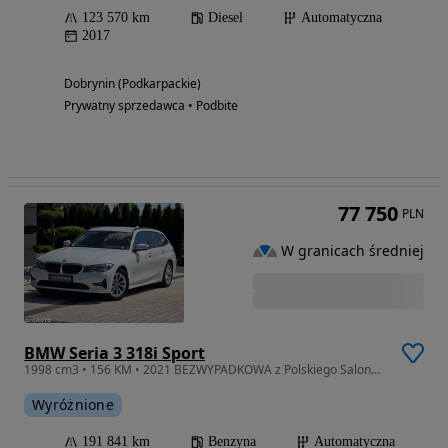
123 570 km
Diesel
Automatyczna
2017
Dobrynin (Podkarpackie)
Prywatny sprzedawca • Podbite
77 750
PLN
W granicach średniej
BMW Seria 3 318i Sport
1998 cm3 • 156 KM • 2021 BEZWYPADKOWA z Polskiego Salonu AUTOMAT FV23% Serwis ASO
Wyróżnione
191 841 km
Benzyna
Automatyczna