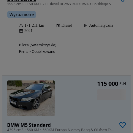
1995 cm3 • 150 KM • 2.0 Diesel BEZWYPADKOWA z Polskiego Salonu Serwisowana Faktura Vat23%
Wyróżnione
171 211 km
Diesel
Automatyczna
2021
Bilcza (Świętokrzyskie)
Firma • Opublikowano
115 000
PLN
BMW M5 Standard
4395 cm3 • 560 KM • 560KM Europa Niemcy Bang & Olufsen Tryby Jazdy M1 M2