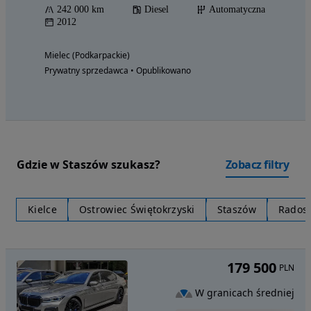
242 000 km
Diesel
Automatyczna
2012
Mielec (Podkarpackie)
Prywatny sprzedawca • Opublikowano
Gdzie w Staszów szukasz?
Zobacz filtry
Kielce
Ostrowiec Świętokrzyski
Staszów
Rados
179 500
PLN
W granicach średniej