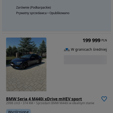
Zarównie (Podkarpackie)
Prywatny sprzedawca • Opublikowano
199 999
PLN
W granicach średniej
BMW Seria 4 M440i xDrive mHEV sport
2998 cm3 • 374 KM • Sprzedam BMW M440i w idealnym stanie
Wyróżnione