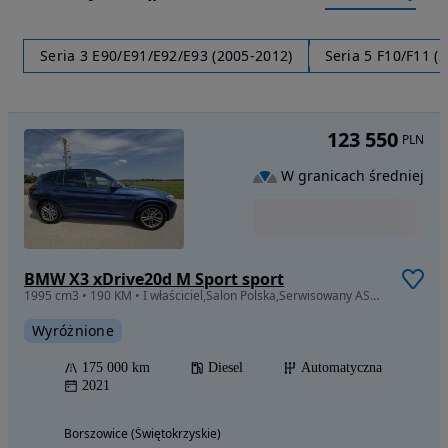
Seria 3 E90/E91/E92/E93 (2005-2012)
Seria 5 F10/F11 (
123 550
PLN
W granicach średniej
BMW X3 xDrive20d M Sport sport
1995 cm3 • 190 KM • I właściciel,Salon Polska,Serwisowany ASO,stan idealny,Xdrive,Mpakiet.
Wyróżnione
175 000 km
Diesel
Automatyczna
2021
Borszowice (Świętokrzyskie)