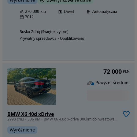
Wyróżnione
Zweryfikowane dane
270 000 km
Diesel
Automatyczna
2012
Busko-Zdrój (Świętokrzyskie)
Prywatny sprzedawca • Opublikowano
72 000
PLN
Powyżej średniej
BMW X6 40d xDrive
2993 cm3 • 306 KM • BMW X6 4.0d x-drive 306km doinwestowane
Wyróżnione