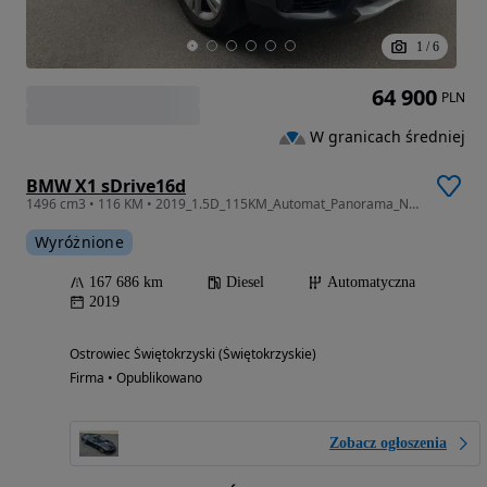
1
/
6
64 900
PLN
W granicach średniej
BMW X1 sDrive16d
1496 cm3 • 116 KM • 2019_1.5D_115KM_Automat_Panorama_Nawi_Xenon_Skóry_Gwarancja
Wyróżnione
167 686 km
Diesel
Automatyczna
2019
Ostrowiec Świętokrzyski (Świętokrzyskie)
Firma • Opublikowano
Zobacz ogłoszenia