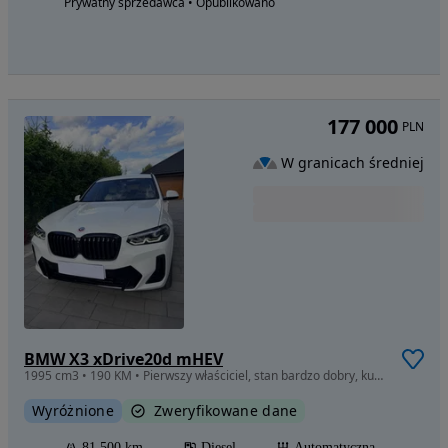
Prywatny sprzedawca • Opublikowano
177 000
PLN
W granicach średniej
BMW X3 xDrive20d mHEV
1995 cm3 • 190 KM • Pierwszy właściciel, stan bardzo dobry, kupiony w salonie.
Wyróżnione
Zweryfikowane dane
81 500 km
Diesel
Automatyczna