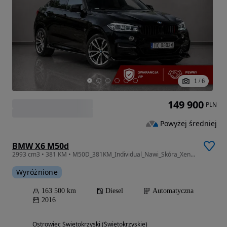
1
/
6
149 900
PLN
Powyżej średniej
BMW X6 M50d
2993 cm3 • 381 KM • M50D_381KM_Individual_Nawi_Skóra_Xenon_Gwarancja
Wyróżnione
163 500 km
Diesel
Automatyczna
2016
Ostrowiec Świętokrzyski (Świętokrzyskie)