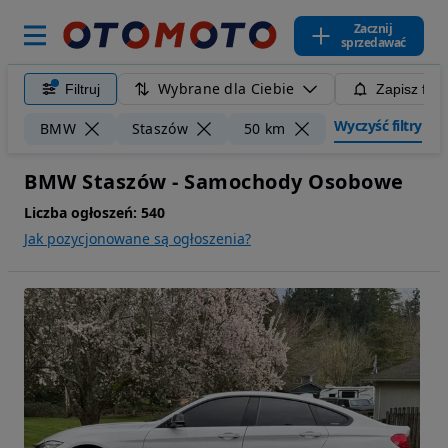
Zacznij
sprzedawać
Wybrane dla Ciebie
Filtruj
Zapisz filt
Wyczyść filtry
BMW
Staszów
50 km
BMW Staszów - Samochody Osobowe
Liczba ogłoszeń:
540
Jak pozycjonowane są ogłoszenia?