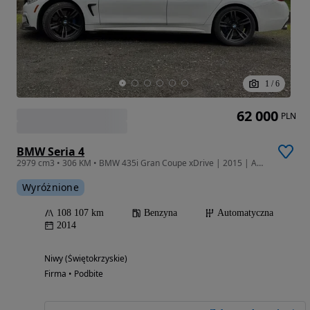
1
/
6
62 000
PLN
BMW Seria 4
2979 cm3 • 306 KM • BMW 435i Gran Coupe xDrive | 2015 | AWD/4WD | M Sport | 3.0 Turbo
Wyróżnione
108 107 km
Benzyna
Automatyczna
2014
Niwy (Świętokrzyskie)
Firma • Podbite