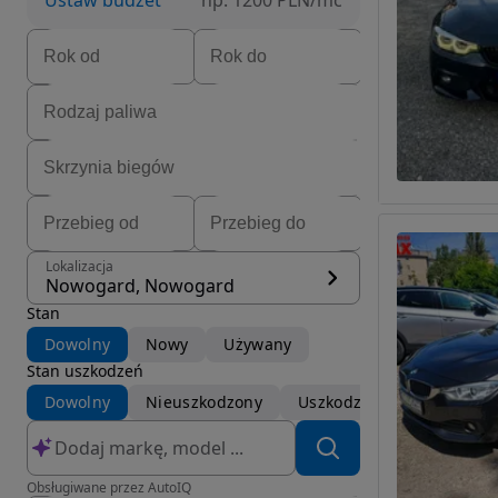
Ustaw budżet
np. 1200 PLN/mc
Lokalizacja
Nowogard, Nowogard
Stan
Dowolny
Nowy
Używany
Stan uszkodzeń
Dowolny
Nieuszkodzony
Uszkodzony
Obsługiwane przez AutoIQ