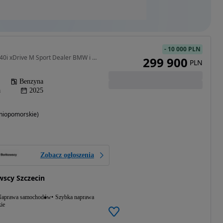
-
10 000 PLN
2998 cm3 • 392 KM • M440i xDrive M Sport Dealer BMW i MINI Bońkowscy
299 900
PLN
Benzyna
a
2025
niopomorskie)
Zobacz ogłoszenia
scy Szczecin
aprawa samochodów
Szybka naprawa
ie