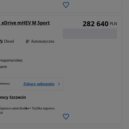
282 640
d xDrive mHEV M Sport
PLN
Diesel
Automatyczna
niopomorskie)
wano
Zobacz ogłoszenia
scy Szczecin
aprawa samochodów
Szybka naprawa
ie