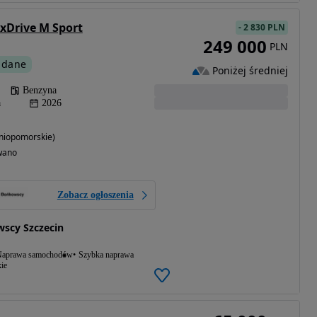
 xDrive M Sport
-
2 830 PLN
249 000
PLN
 dane
Poniżej średniej
Benzyna
a
2026
niopomorskie)
wano
Zobacz ogłoszenia
scy Szczecin
aprawa samochodów
Szybka naprawa
ie