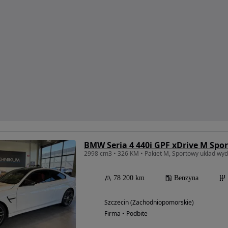
BMW Seria 4 440i GPF xDrive M Spor
2998 cm3 • 326 KM • Pakiet M, Sportowy układ wyd
78 200 km
Benzyna
Szczecin (Zachodniopomorskie)
Firma • Podbite