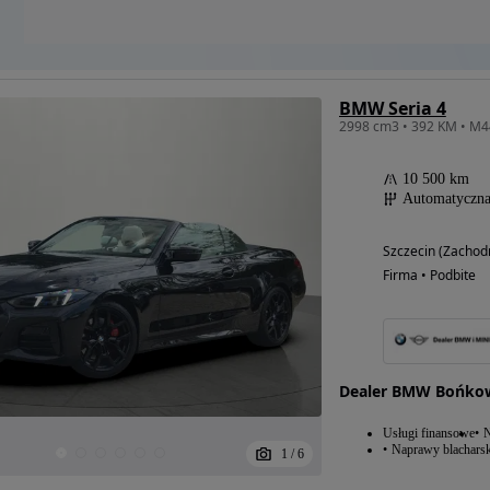
BMW Seria 4
10 500 km
Automatyczn
Szczecin (Zachod
Firma • Podbite
Dealer BMW Bońkow
Usługi finansowe
N
Naprawy blacharsk
1
/
6