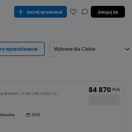
Zacznij sprzedawać
Zaloguj się
ltry wyszukiwania
84 870
PLN
1995 cm3 • 190 KM • BMW 4 Gran Coupe LCI | Pełny M-Pakiet | F-VAT 23% I Salon I 2 kom kół
Manualna
2018