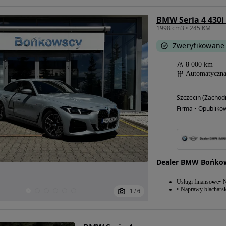
BMW Seria 4 430i
1998 cm3 • 245 KM
Zweryfikowane
8 000 km
Automatyczn
Szczecin (Zachod
Firma • Opubliko
Dealer BMW Bońkow
Usługi finansowe
N
Naprawy blacharsk
1
/
6