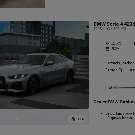
BMW Seria 4 420
1995 cm3 • 190 KM
15 km
2026
Szczecin (Zachod
Firma • Opubliko
Dealer BMW Bońkow
Usługi finansowe
N
Naprawy blacharsk
1
/
6