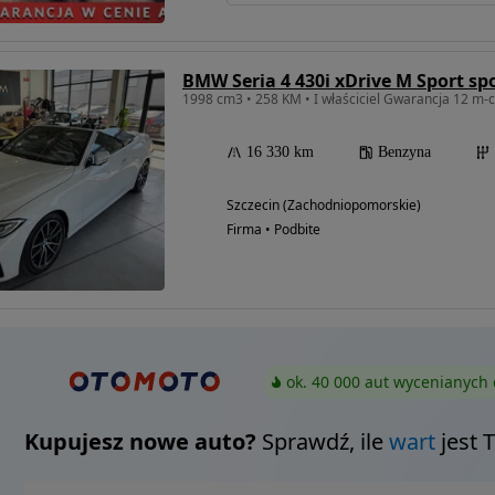
BMW Seria 4 430i xDrive M Sport sp
1998 cm3 • 258 KM • I właściciel Gwarancja 12 m-
16 330 km
Benzyna
Szczecin (Zachodniopomorskie)
Firma • Podbite
ok. 40 000 aut wycenianych 
Kupujesz nowe auto?
Sprawdź, ile
wart
jest 