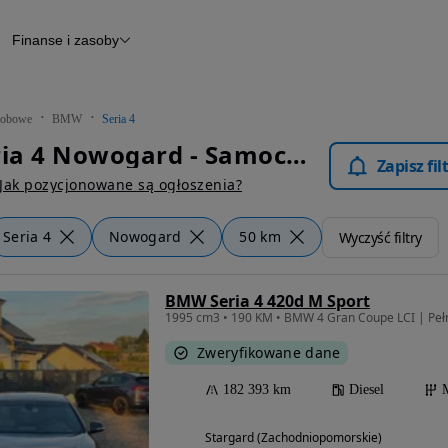
Finanse i zasoby
chody
Finansowanie
Leasing
dy
Narzędzie do wyceny samochodu
tryczne
Raport z inspekcji
obowe
BMW
Seria 4
m
Raport historii pojazdu
BMW Seria 4 Nowogard - Samochody Osobowe
Otomoto News
Zapisz fi
wane
Jak pozycjonowane są ogłoszenia?
Seria 4
Nowogard
50 km
Wyczyść filtry
BMW Seria 4 420d M Sport
Zweryfikowane dane
182 393 km
Diesel
Stargard (Zachodniopomorskie)