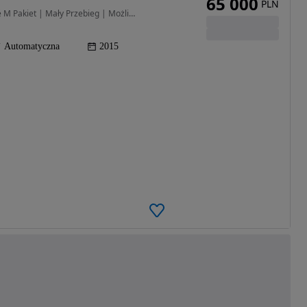
65 000
PLN
1997 cm3 • 245 KM • BMW 428i xDrive Gran Coupé M Pakiet | Mały Przebieg | Możliwa Zamiana
Automatyczna
2015