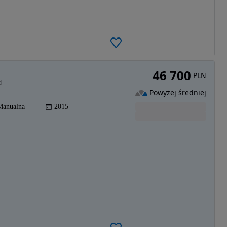
46 700
PLN
d
Powyżej średniej
Manualna
2015