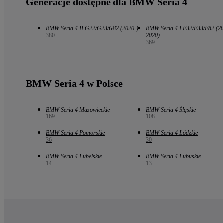
Generacje dostępne dla BMW Seria 4
BMW Seria 4 II G22/G23/G82 (2020-)
BMW Seria 4 I F32/F33/F82 (2
380
2020)
369
BMW Seria 4 w Polsce
BMW Seria 4 Mazowieckie
BMW Seria 4 Śląskie
169
108
BMW Seria 4 Pomorskie
BMW Seria 4 Łódzkie
36
30
BMW Seria 4 Lubelskie
BMW Seria 4 Lubuskie
14
13