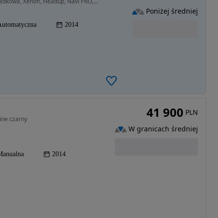
1995 cm3 • 184 KM • 2014 R, 2.0d 184 KM, Bezwypadkowa, Xenon, Headup, Navi PRO, ZAMIANA
Poniżej średniej
Automatyczna
2014
41 900
PLN
ine czarny
W granicach średniej
Manualna
2014