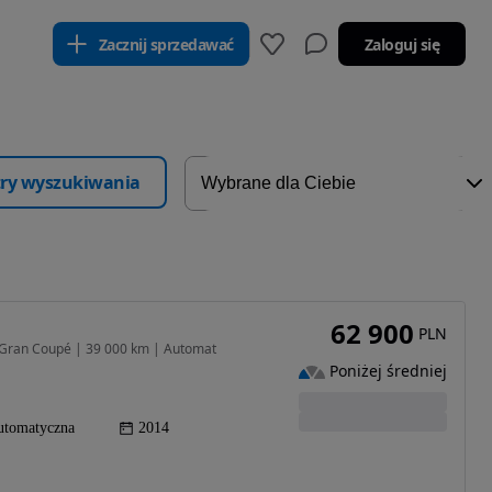
Zacznij sprzedawać
Zaloguj się
ltry wyszukiwania
62 900
PLN
 Gran Coupé | 39 000 km | Automat
Poniżej średniej
utomatyczna
2014