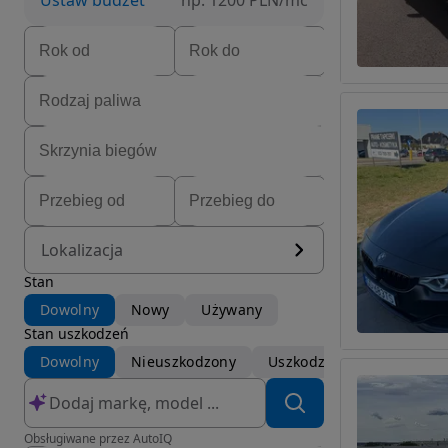
Ustaw budżet
np. 1200 PLN/mc
Lokalizacja
Stan
Dowolny
Nowy
Używany
Stan uszkodzeń
Dowolny
Nieuszkodzony
Uszkodzony
Obsługiwane przez AutoIQ