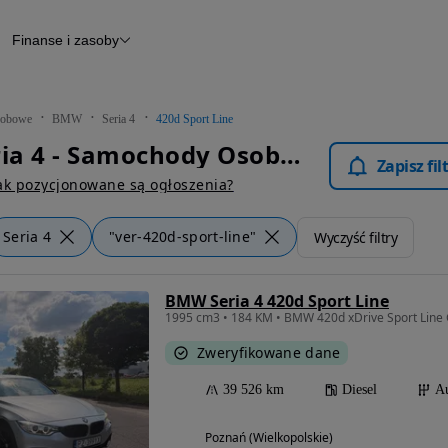
Finanse i zasoby
chody
Finansowanie
Leasing
dy
Narzędzie do wyceny samochodu
tryczne
Raport z inspekcji
obowe
BMW
Seria 4
420d Sport Line
m
Raport historii pojazdu
BMW Seria 4 - Samochody Osobowe
Otomoto News
Zapisz fi
wane
ak pozycjonowane są ogłoszenia?
Seria 4
"ver-420d-sport-line"
Wyczyść filtry
BMW Seria 4 420d Sport Line
1995 cm3 • 184 KM • BMW 420d xDrive Sport Line
Zweryfikowane dane
39 526 km
Diesel
A
Poznań (Wielkopolskie)