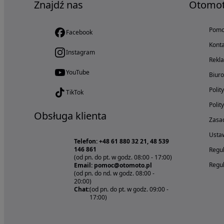
Znajdź nas
Otomo
Pom
Facebook
Konta
Instagram
Rekl
YouTube
Biur
Polit
TikTok
Polit
Obsługa klienta
Zasad
Ustaw
Telefon: +48 61 880 32 21, 48 539
146 861
Regul
(od pn. do pt. w godz. 08:00 - 17:00)
Regul
Email: pomoc@otomoto.pl
(od pn. do nd. w godz. 08:00 -
20:00)
Chat:
(od pn. do pt. w godz. 09:00 -
17:00)