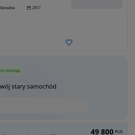
Manualna
2017
co miesiąc
Twój stary samochód
49 800
PLN