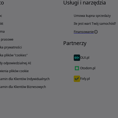
to
Usługi i narzędzia
oc
Umowa kupna sprzedaży
kt
Ile jest wart Twój samochód?
ama
Finansowanie
o prasowe
Partnerzy
yka prywatności
yka plików "cookies"
OLX.pl
y odpowiedzialnej AI
Otodom.pl
ienia plików cookie
Fixly.pl
amin dla Klientów Indywidualnych
amin dla Klientów Biznesowych