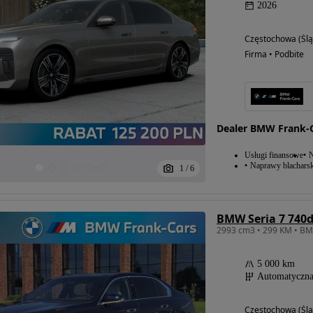
2026
Częstochowa (Ślą
Firma • Podbite
Dealer BMW Frank-
Usługi finansowe
N
Naprawy blacharsk
1
/
6
5 000 km
Automatyczn
Częstochowa (Ślą