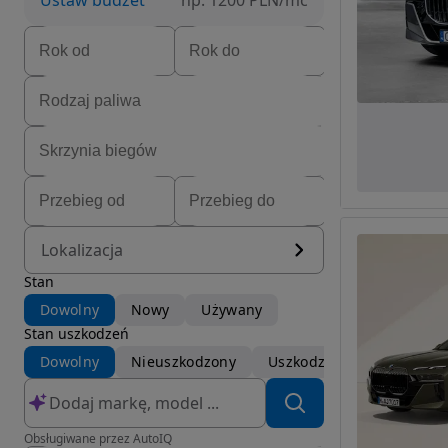
Ustaw budżet
np. 1200 PLN/mc
Lokalizacja
Stan
Dowolny
Nowy
Używany
Stan uszkodzeń
Dowolny
Nieuszkodzony
Uszkodzony
Obsługiwane przez AutoIQ