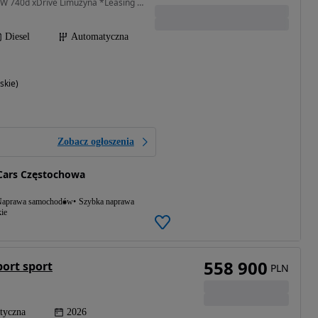
2993 cm3 • 299 KM • BMW 740d xDrive Limuzyna *Leasing 101%*
Diesel
Automatyczna
skie)
Zobacz ogłoszenia
Cars Częstochowa
aprawa samochodów
Szybka naprawa
ie
558 900
ort sport
PLN
tyczna
2026