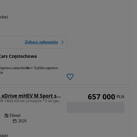
skie)
Zobacz ogłoszenia
Cars Częstochowa
aprawa samochodów
Szybka naprawa
ie
657 000
BMW Seria 7 740d xDrive mHEV M Sport sport
PLN
2993 cm3 • 299 KM • BMW 740d xDrive Limuzyna *5 lat gwarancji* *DEMO*
Diesel
a
2026
skie)