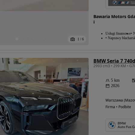
Bawaria Motors G
i
Usługi finansowe
N
Naprawy blacharsk
1
/
6
2993 cm3 • 299 KM • G7
5 km
2026
Warszawa (Mazow
Firma • Podbite