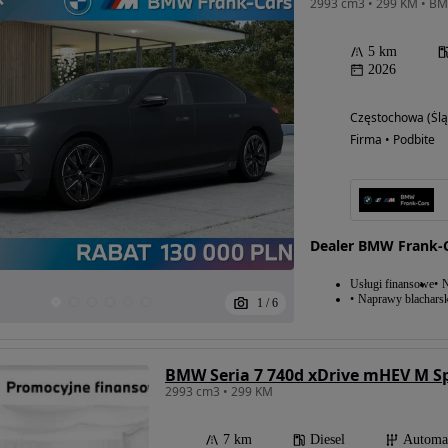
5 km
2026
Częstochowa (Ślą
Firma • Podbite
Dealer BMW Frank-
Usługi finansowe
N
Naprawy blacharsk
1
/
6
BMW Seria 7 740d xDrive mHEV M Sp
2993 cm3 • 299 KM
7 km
Diesel
Automa