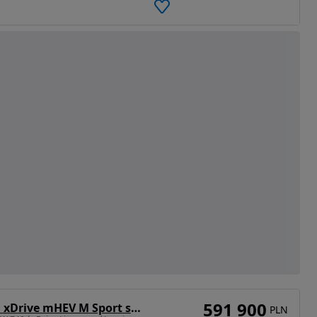
591 900
BMW Seria 7 740d xDrive mHEV M Sport sport
PLN