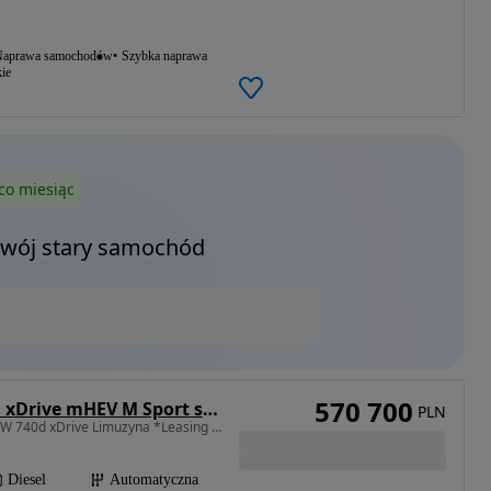
aprawa samochodów
Szybka naprawa
ie
co miesiąc
Twój stary samochód
570 700
BMW Seria 7 740d xDrive mHEV M Sport sport
PLN
2993 cm3 • 299 KM • BMW 740d xDrive Limuzyna *Leasing 101%*
Diesel
Automatyczna