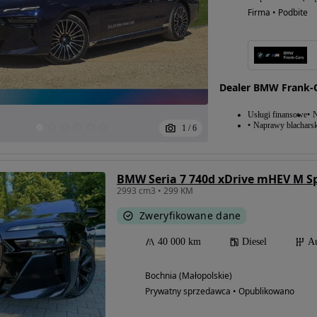
Firma • Podbite
Dealer BMW Frank-
Usługi finansowe
N
Naprawy blacharsk
1
/
6
BMW Seria 7 740d xDrive mHEV M Sp
2993 cm3 • 299 KM
Zweryfikowane dane
40 000 km
Diesel
A
Bochnia (Małopolskie)
Prywatny sprzedawca • Opublikowano