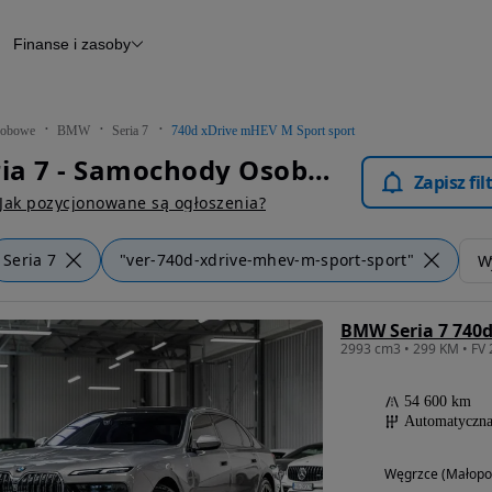
Finanse i zasoby
chody
Finansowanie
Leasing
dy
Narzędzie do wyceny samochodu
tryczne
Raport z inspekcji
obowe
BMW
Seria 7
740d xDrive mHEV M Sport sport
m
Raport historii pojazdu
BMW Seria 7 - Samochody Osobowe
Otomoto News
Zapisz fi
wane
Jak pozycjonowane są ogłoszenia?
Seria 7
"ver-740d-xdrive-mhev-m-sport-sport"
Wy
54 600 km
Automatyczn
Węgrzce (Małopol