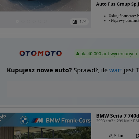
Auto Fus Group Sp.j
Usługi finansowe
N
Naprawy blacharsk
1
/
6
ok. 40 000 aut wycenianych 
Kupujesz nowe auto?
Sprawdź, ile
wart
jest 
5 km