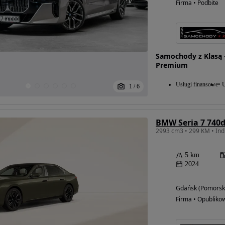
Firma • Podbite
Samochody z Klasą 
Premium
Usługi finansowe
U
1
/
6
5 km
2024
Gdańsk (Pomorsk
Firma • Opubliko