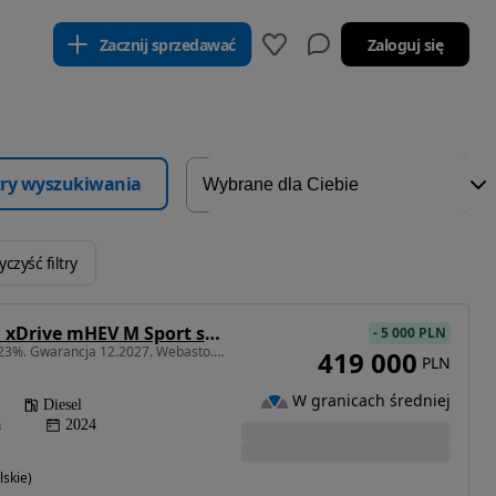
Zacznij sprzedawać
Zaloguj się
ltry wyszukiwania
czyść filtry
BMW Seria 7 740d xDrive mHEV M Sport sport
-
5 000 PLN
2993 cm3 • 299 KM • FV 23%. Gwarancja 12.2027. Webasto. Sky Lounge. Bezwypadkowy
419 000
PLN
W granicach średniej
Diesel
a
2024
skie)