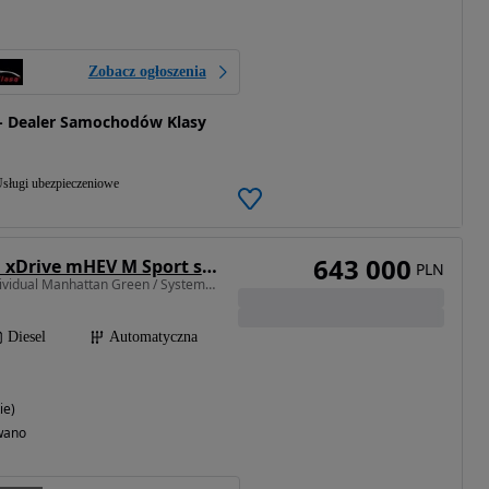
Zobacz ogłoszenia
- Dealer Samochodów Klasy
sługi ubezpieczeniowe
643 000
BMW Seria 7 740d xDrive mHEV M Sport sport
PLN
2993 cm3 • 299 KM • Individual Manhattan Green / Systemy Professional / Automatyczne drzwi
Diesel
Automatyczna
ie)
wano