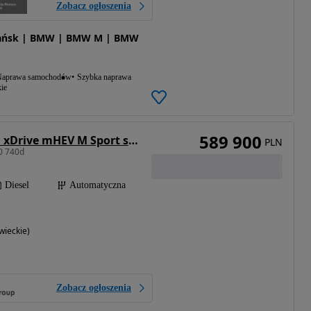
Zobacz ogłoszenia
dańsk | BMW | BMW M | BMW
aprawa samochodów
Szybka naprawa
ie
589 900
BMW Seria 7 740d xDrive mHEV M Sport sport
PLN
0 740d
Diesel
Automatyczna
ieckie)
Zobacz ogłoszenia