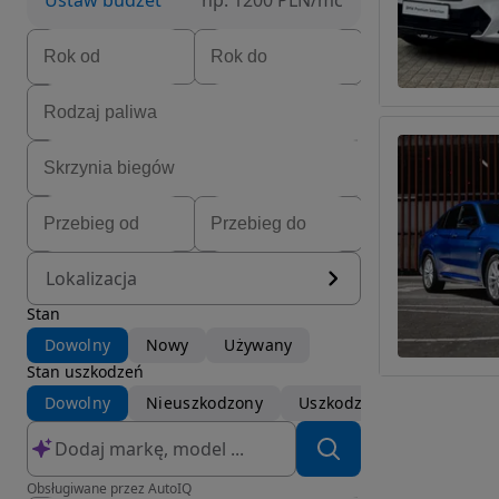
Ustaw budżet
np. 1200 PLN/mc
Lokalizacja
Stan
Dowolny
Nowy
Używany
Stan uszkodzeń
Dowolny
Nieuszkodzony
Uszkodzony
Obsługiwane przez AutoIQ