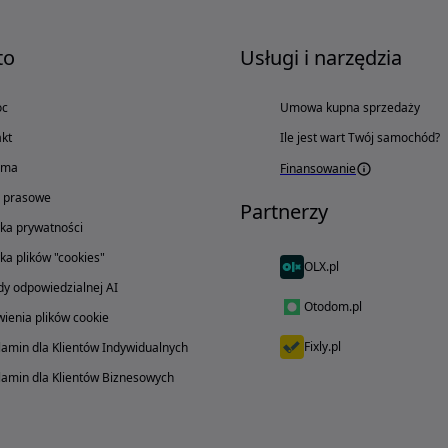
to
Usługi i narzędzia
oc
Umowa kupna sprzedaży
kt
Ile jest wart Twój samochód?
ama
Finansowanie
o prasowe
Partnerzy
yka prywatności
yka plików "cookies"
OLX.pl
y odpowiedzialnej AI
Otodom.pl
ienia plików cookie
Fixly.pl
amin dla Klientów Indywidualnych
amin dla Klientów Biznesowych