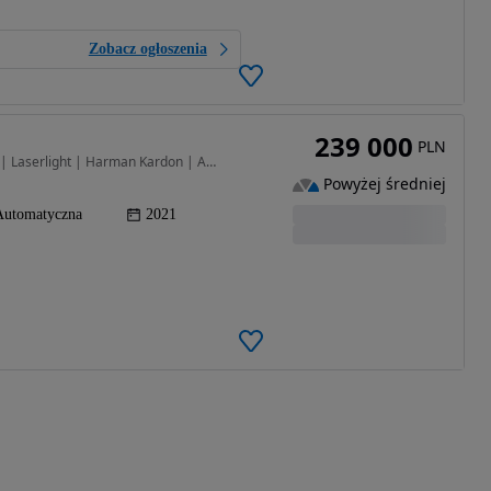
Zobacz ogłoszenia
239 000
PLN
2993 cm3 • 340 KM • | Salon PL | Lakier Individual | Laserlight | Harman Kardon | ASO
Powyżej średniej
Automatyczna
2021