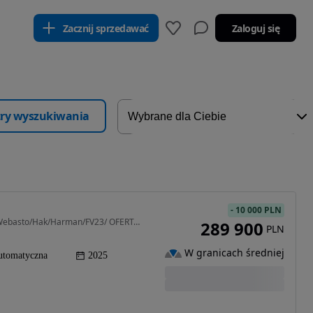
Zacznij sprzedawać
Zaloguj się
ltry wyszukiwania
-
10 000 PLN
2993 cm3 • 340 KM • X4 M40d xDrive/Laser Light/Webasto/Hak/Harman/FV23/ OFERTA SPECJALNA !
289 900
PLN
W granicach średniej
utomatyczna
2025