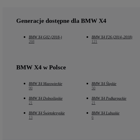
Generacje dostępne dla BMW X4
BMW X4 G02 (2018-)
BMW X4 F26 (2014–2018)
268
121
BMW X4 w Polsce
BMW X4 Mazowieckie
BMW X4 Śląskie
90
50
BMW X4 Dolnośląskie
BMW X4 Podkarpackie
21
21
BMW X4 Świętokrzyskie
BMW X4 Lubuskie
13
6