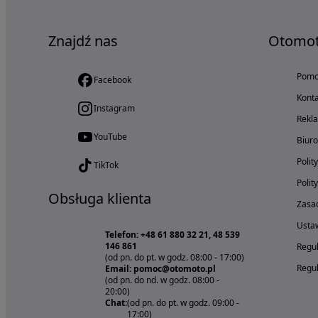
Znajdź nas
Otomo
Pom
Facebook
Konta
Instagram
Rekl
YouTube
Biur
Polit
TikTok
Polit
Obsługa klienta
Zasad
Ustaw
Telefon: +48 61 880 32 21, 48 539
146 861
Regul
(od pn. do pt. w godz. 08:00 - 17:00)
Regul
Email: pomoc@otomoto.pl
(od pn. do nd. w godz. 08:00 -
20:00)
Chat:
(od pn. do pt. w godz. 09:00 -
17:00)