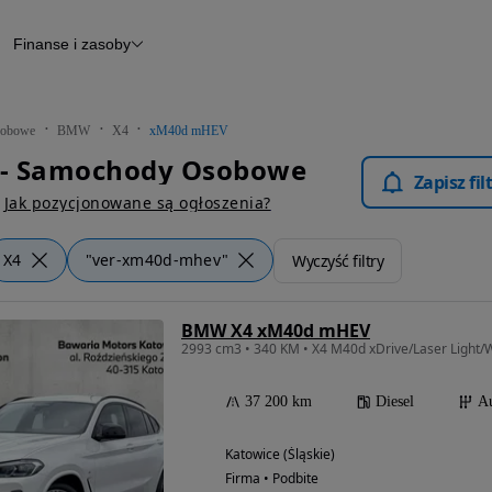
Finanse i zasoby
chody
Finansowanie
Leasing
dy
Narzędzie do wyceny samochodu
tryczne
Raport z inspekcji
obowe
BMW
X4
xM40d mHEV
m
Raport historii pojazdu
- Samochody Osobowe
Otomoto News
Zapisz fi
wane
Jak pozycjonowane są ogłoszenia?
X4
"ver-xm40d-mhev"
Wyczyść filtry
BMW X4 xM40d mHEV
37 200 km
Diesel
A
Katowice (Śląskie)
Firma • Podbite