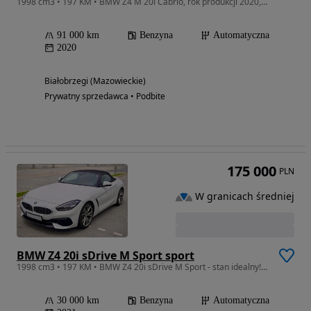
1998 cm3 • 197 KM • BMW Z4 M 20i Cabrio, rok produkcji 2020, pierwsza rejestracja 2021, pr
91 000 km
Benzyna
Automatyczna
2020
Białobrzegi (Mazowieckie)
Prywatny sprzedawca • Podbite
175 000
PLN
W granicach średniej
BMW Z4 20i sDrive M Sport sport
1998 cm3 • 197 KM • BMW Z4 20i sDrive M Sport - stan idealny! Nigdy nie używane w Polsce!
30 000 km
Benzyna
Automatyczna