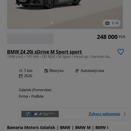
1
/
6
248 000
PLN
BMW Z4 20i sDrive M Sport sport
1998 cm3 • 197 KM • OD RĘKI / M Sport / Head-up / Harman Kardon / El. regulacja foteli
5 km
Benzyna
Automatyczna
2026
Gdańsk (Pomorskie)
Firma • Podbite
Zobacz ogłoszenia
Bawaria Motors Gdańsk | BMW | BMW M | BMW i