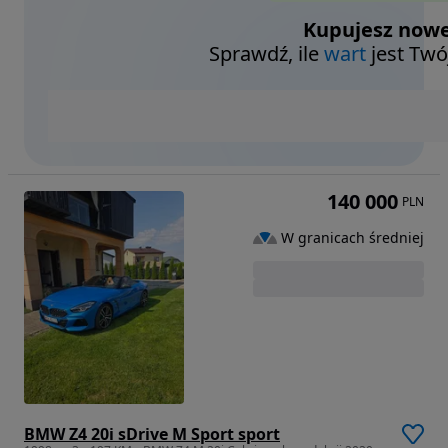
Kupujesz nowe
Sprawdź, ile
wart
jest Twó
140 000
PLN
W granicach średniej
BMW Z4 20i sDrive M Sport sport