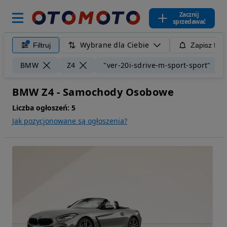
Zacznij
sprzedawać
Wybrane dla Ciebie
Filtruj
Zapisz filt
BMW
Z4
"ver-20i-sdrive-m-sport-sport"
BMW Z4 - Samochody Osobowe
Liczba ogłoszeń:
5
Jak pozycjonowane są ogłoszenia?