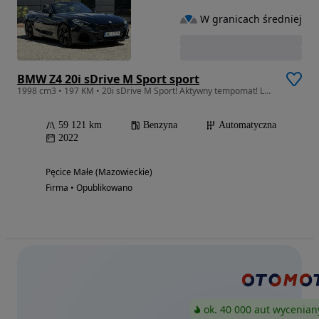
W granicach średniej
BMW Z4 20i sDrive M Sport sport
1998 cm3 • 197 KM • 20i sDrive M Sport! Aktywny tempomat! LED ! Serwis ASO! rej.2023
59 121 km
Benzyna
Automatyczna
2022
Pęcice Małe (Mazowieckie)
Firma • Opublikowano
ok. 40 000 aut wycenian