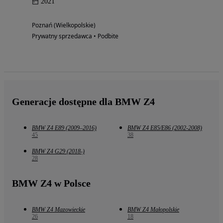
2021
Poznań (Wielkopolskie)
Prywatny sprzedawca • Podbite
Generacje dostępne dla BMW Z4
BMW Z4 E89 (2009–2016)
BMW Z4 E85/E86 (2002-2008)
45
38
BMW Z4 G29 (2018-)
28
BMW Z4 w Polsce
BMW Z4 Mazowieckie
BMW Z4 Małopolskie
26
18