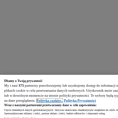
Dbamy o Twoją prywatność
My i nasi
375
partnerzy przechowujemy lub uzyskujemy dostęp do informacji na
plikach cookie w celu przetwarzania danych osobowych. Użytkownik może zaak
lub w dowolnym momencie na stronie polityki prywatności. Te wybory będą s
na dane przeglądania.
Polityka cookies,
Polityka Prywatności
Wraz z naszymi partnerami przetwarzamy dane w celu zapewnienia:
Użycie dokładnych danych geolokalizacyjnych. Aktywne skanowanie charakterystyki urządzenia do celów ide
Spersonalizowane reklamy i treści, pomiar reklam i treści, badnie odbiorców i ulepszanie usług.