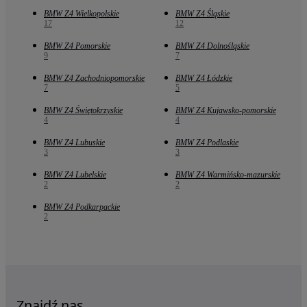
BMW Z4 Wielkopolskie
BMW Z4 Śląskie
17
12
BMW Z4 Pomorskie
BMW Z4 Dolnośląskie
9
7
BMW Z4 Zachodniopomorskie
BMW Z4 Łódzkie
7
5
BMW Z4 Świętokrzyskie
BMW Z4 Kujawsko-pomorskie
4
4
BMW Z4 Lubuskie
BMW Z4 Podlaskie
3
3
BMW Z4 Lubelskie
BMW Z4 Warmińsko-mazurskie
2
2
BMW Z4 Podkarpackie
2
Znajdź nas