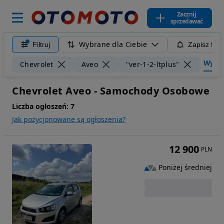
Zacznij
sprzedawać
Wybrane dla Ciebie
Filtruj
Zapisz filt
Wyczyś
Chevrolet
Aveo
"ver-1-2-ltplus"
Chevrolet Aveo - Samochody Osobowe
Liczba ogłoszeń:
7
Jak pozycjonowane są ogłoszenia?
12 900
PLN
Poniżej średniej