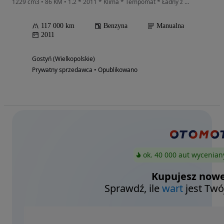
1229 cm3 • 86 KM • 1.2 * 2011 * Klima * Tempomat * Ładny z Niemiec
117 000 km
Benzyna
Manualna
2011
Gostyń (Wielkopolskie)
Prywatny sprzedawca • Opublikowano
ok. 40 000 aut wycenian
Kupujesz nowe
Sprawdź, ile
wart
jest Twó