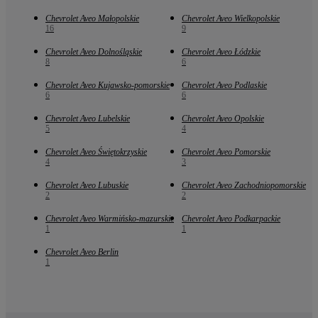
Chevrolet Aveo Małopolskie
Chevrolet Aveo Wielkopolskie
16
9
Chevrolet Aveo Dolnośląskie
Chevrolet Aveo Łódzkie
8
6
Chevrolet Aveo Kujawsko-pomorskie
Chevrolet Aveo Podlaskie
6
6
Chevrolet Aveo Lubelskie
Chevrolet Aveo Opolskie
5
4
Chevrolet Aveo Świętokrzyskie
Chevrolet Aveo Pomorskie
4
3
Chevrolet Aveo Lubuskie
Chevrolet Aveo Zachodniopomorskie
2
2
Chevrolet Aveo Warmińsko-mazurskie
Chevrolet Aveo Podkarpackie
1
1
Chevrolet Aveo Berlin
1