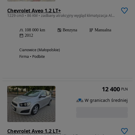
Chevrolet Aveo 1.2 LT+
1229 cm3 • 86 KM • zadbany atrakcyjny wygląd klimatyzacja Alufelgi niski przebieg
108 000 km
Benzyna
Manualna
2012
Cianowice (Małopolskie)
Firma • Podbite
12 400
PLN
W granicach średniej
Chevrolet Aveo 1.2 LT+