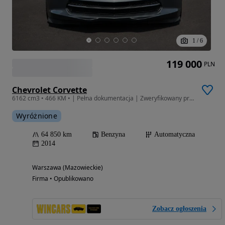
1
/
6
119 000
PLN
Chevrolet Corvette
6162 cm3 • 466 KM • | Pełna dokumentacja | Zweryfikowany przebieg
Wyróżnione
64 850 km
Benzyna
Automatyczna
2014
Warszawa (Mazowieckie)
Firma • Opublikowano
Zobacz ogłoszenia