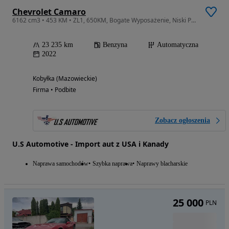
Chevrolet Camaro
6162 cm3 • 453 KM • ZL1, 650KM, Bogate Wyposażenie, Niski Przebieg, Super Konfiguracja!!!
23 235 km
Benzyna
Automatyczna
2022
Kobyłka (Mazowieckie)
Firma • Podbite
Zobacz ogłoszenia
U.S Automotive - Import aut z USA i Kanady
Naprawa samochodów
Szybka naprawa
Naprawy blacharskie
25 000
PLN