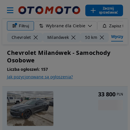
Zacznij
sprzedawać
Wybrane dla Ciebie
Filtruj
Zapisz filt
Wyczyść fi
Chevrolet
Milanówek
50 km
Chevrolet Milanówek - Samochody
Osobowe
Liczba ogłoszeń:
157
Jak pozycjonowane są ogłoszenia?
33 800
PLN