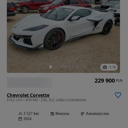
1
/
6
229 900
PLN
Chevrolet Corvette
6162 cm3 • 659 KM • Z06, 3LZ, Lekko Uszkodzona!
3 527 km
Benzyna
Automatyczna
2024