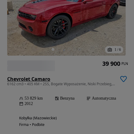
1
/
6
39 900
PLN
Chevrolet Camaro
6162 cm3 • 405 KM • 2SS, Bogate Wyposażenie, Niski Przebieg, Super Konfiguracja!!!
53 829 km
Benzyna
Automatyczna
2012
Kobyłka (Mazowieckie)
Firma • Podbite