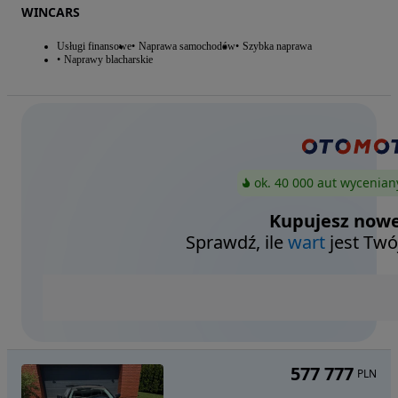
WINCARS
Usługi finansowe
Naprawa samochodów
Szybka naprawa
Naprawy blacharskie
ok. 40 000 aut wycenian
Kupujesz nowe
Sprawdź, ile
wart
jest Twó
577 777
PLN