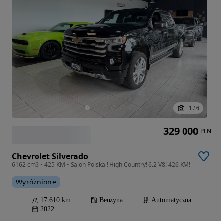
1
/
6
329 000
PLN
Chevrolet Silverado
6162 cm3 • 425 KM • Salon Polska ! High Country! 6.2 V8! 426 KM!
Wyróżnione
17 610 km
Benzyna
Automatyczna
2022