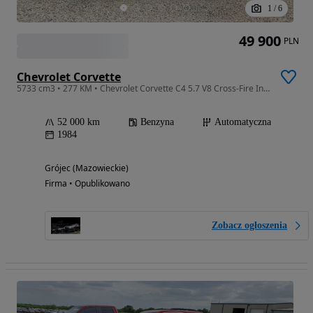
1
/
6
49 900
PLN
Chevrolet Corvette
5733 cm3 • 277 KM • Chevrolet Corvette C4 5.7 V8 Cross-Fire Injection | 1984 | Klasyk I
52 000 km
Benzyna
Automatyczna
1984
Grójec (Mazowieckie)
Firma • Opublikowano
Zobacz ogłoszenia