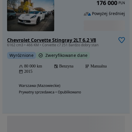
176 000
PLN
Powyżej średniej
Chevrolet Corvette Stingray 2LT 6.2 V8
6162 cm3 • 466 KM • Corvette c7 z51 bardzo dobry stan
Wyróżnione
Zweryfikowane dane
80 000 km
Benzyna
Manualna
2015
Warszawa (Mazowieckie)
Prywatny sprzedawca • Opublikowano