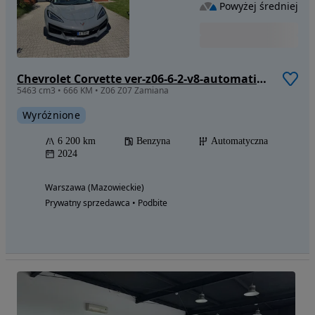
Powyżej średniej
Chevrolet Corvette ver-z06-6-2-v8-automatik-super-sport
5463 cm3 • 666 KM • Z06 Z07 Zamiana
Wyróżnione
6 200 km
Benzyna
Automatyczna
2024
Warszawa (Mazowieckie)
Prywatny sprzedawca • Podbite