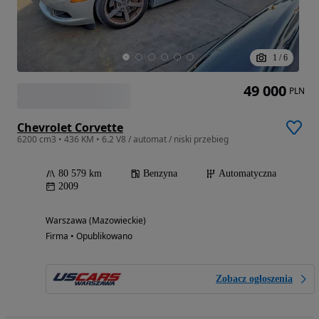
1
/
6
49 000
PLN
Chevrolet Corvette
6200 cm3 • 436 KM • 6.2 V8 / automat / niski przebieg
80 579 km
Benzyna
Automatyczna
2009
Warszawa (Mazowieckie)
Firma • Opublikowano
Zobacz ogłoszenia