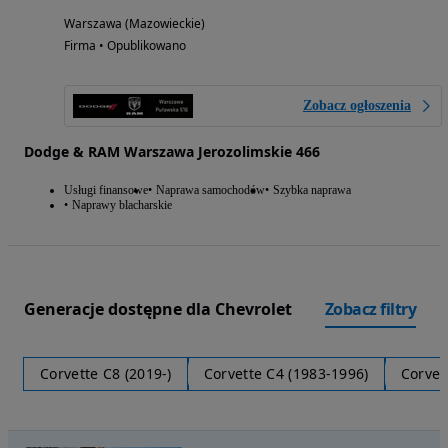
Warszawa (Mazowieckie)
Firma • Opublikowano
Zobacz ogłoszenia
Dodge & RAM Warszawa Jerozolimskie 466
Usługi finansowe
Naprawa samochodów
Szybka naprawa
Naprawy blacharskie
Generacje dostępne dla Chevrolet
Zobacz filtry
Corvette C8 (2019-)
Corvette C4 (1983-1996)
Corvet