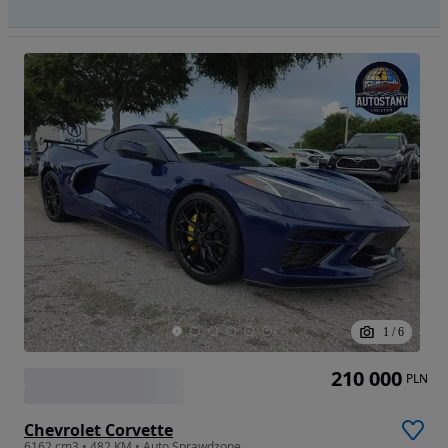
1
/
6
210 000
PLN
Chevrolet Corvette
6162 cm3 • 482 KM • Auto Sprawdzone