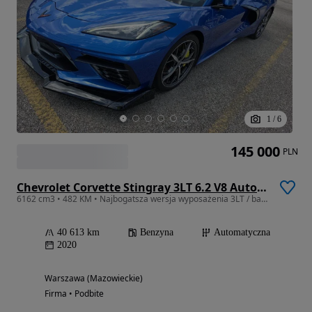
1
/
6
145 000
PLN
Chevrolet Corvette Stingray 3LT 6.2 V8 Automatik
6162 cm3 • 482 KM • Najbogatsza wersja wyposażenia 3LT / bardzo zadbany / niski przebieg
40 613 km
Benzyna
Automatyczna
2020
Warszawa (Mazowieckie)
Firma • Podbite