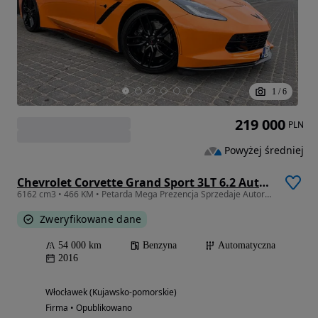
1
/
6
219 000
PLN
Powyżej średniej
Chevrolet Corvette Grand Sport 3LT 6.2 Automatik
6162 cm3 • 466 KM • Petarda Mega Prezencja Sprzedaje Autoryzowany Dealer Forda
Zweryfikowane dane
54 000 km
Benzyna
Automatyczna
2016
Włocławek (Kujawsko-pomorskie)
Firma • Opublikowano