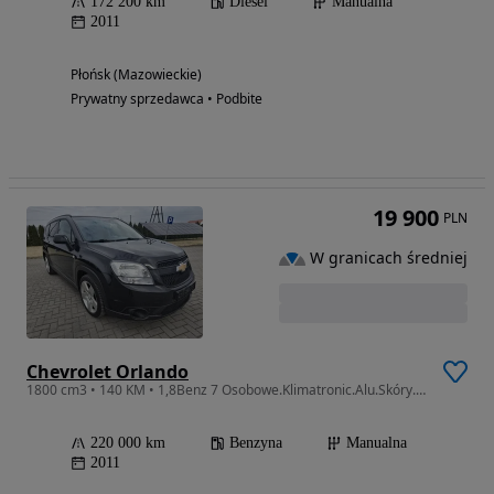
172 200 km
Diesel
Manualna
2011
Płońsk (Mazowieckie)
Prywatny sprzedawca • Podbite
19 900
PLN
W granicach średniej
Chevrolet Orlando
1800 cm3 • 140 KM • 1,8Benz 7 Osobowe.Klimatronic.Alu.Skóry.Alu.kredyt.OKAZJA
220 000 km
Benzyna
Manualna
2011