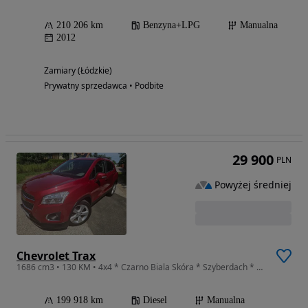
210 206 km
Benzyna+LPG
Manualna
2012
Zamiary (Łódzkie)
Prywatny sprzedawca • Podbite
29 900
PLN
Powyżej średniej
Chevrolet Trax
1686 cm3 • 130 KM • 4x4 * Czarno Biala Skóra * Szyberdach * Kamera Cofania *
199 918 km
Diesel
Manualna