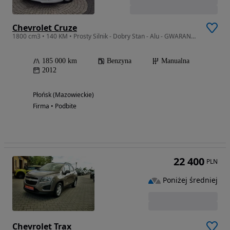
Chevrolet Cruze
1800 cm3 • 140 KM • Prosty Silnik - Dobry Stan - Alu - GWARANCJA - Zakup Door To Door
185 000 km
Benzyna
Manualna
2012
Płońsk (Mazowieckie)
Firma • Podbite
22 400
PLN
Poniżej średniej
Chevrolet Trax