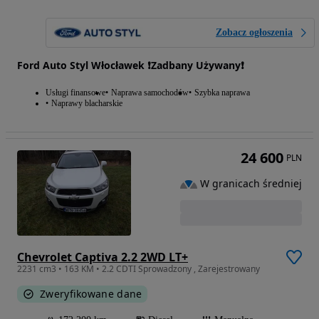
Zobacz ogłoszenia
Ford Auto Styl Włocławek ❗️Zadbany Używany❗️
Usługi finansowe
Naprawa samochodów
Szybka naprawa
Naprawy blacharskie
24 600
PLN
W granicach średniej
Chevrolet Captiva 2.2 2WD LT+
2231 cm3 • 163 KM • 2.2 CDTI Sprowadzony , Zarejestrowany
Zweryfikowane dane