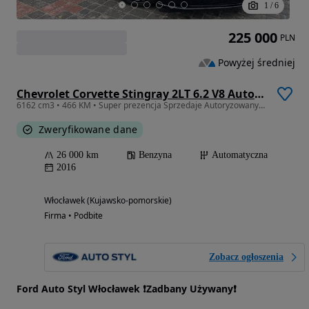
1
/
6
225 000
PLN
Powyżej średniej
Chevrolet Corvette Stingray 2LT 6.2 V8 Automatik
6162 cm3 • 466 KM • Super prezencja Sprzedaje Autoryzowany Delaer Forda
Zweryfikowane dane
26 000 km
Benzyna
Automatyczna
2016
Włocławek (Kujawsko-pomorskie)
Firma • Podbite
Zobacz ogłoszenia
Ford Auto Styl Włocławek ❗️Zadbany Używany❗️