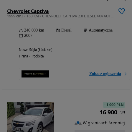
Chevrolet Captiva
1999 cm3 • 160 KM • CHEVROLET CAPTIVA 2.0 DIESEL 4X4 AUTOMAT CLIMATRONIC PÓL SKÓRA
240 000 km
Diesel
Automatyczna
2007
Nowe Sójki (Łódzkie)
Firma • Podbite
Zobacz ogłoszenia
-
1 000 PLN
16 900
PLN
W granicach średniej