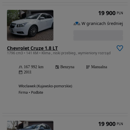
19 900
PLN
W granicach średniej
Chevrolet Cruze 1.8 LT
1796 cm3 • 141 KM • Klima , niski przebieg , wymieniony rozrząd
167 992 km
Benzyna
Manualna
2011
Włocławek (Kujawsko-pomorskie)
Firma • Podbite
19 900
PLN