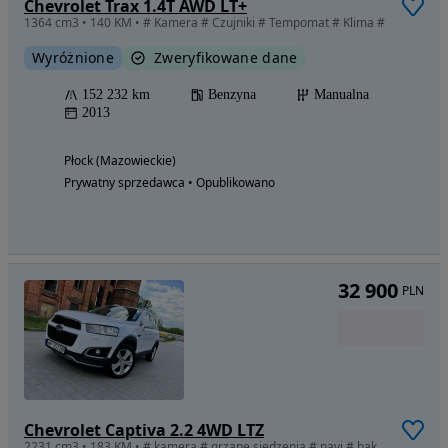
Chevrolet Trax 1.4T AWD LT+
1364 cm3 • 140 KM • # Kamera # Czujniki # Tempomat # Klima #
Wyróżnione
Zweryfikowane dane
152 232 km
Benzyna
Manualna
2013
Płock (Mazowieckie)
Prywatny sprzedawca • Opublikowano
32 900
PLN
Chevrolet Captiva 2.2 4WD LTZ
2231 cm3 • 183 KM • # kamera # grzane siedzenia # navi # hak #