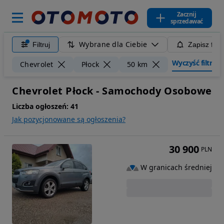
Zacznij
sprzedawać
Wybrane dla Ciebie
Filtruj
Zapisz filt
Wyczyść filtry
Chevrolet
Płock
50 km
Chevrolet Płock - Samochody Osobowe
Liczba ogłoszeń:
41
Jak pozycjonowane są ogłoszenia?
30 900
PLN
W granicach średniej