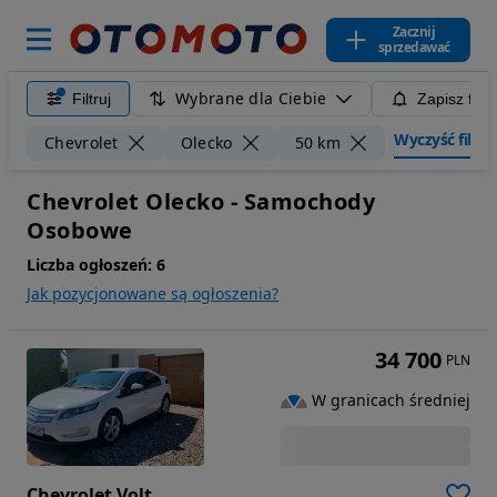
Zacznij
sprzedawać
Wybrane dla Ciebie
Filtruj
Zapisz filt
Wyczyść filtry
Chevrolet
Olecko
50 km
Chevrolet Olecko - Samochody
Osobowe
Liczba ogłoszeń:
6
Jak pozycjonowane są ogłoszenia?
34 700
PLN
W granicach średniej
Chevrolet Volt