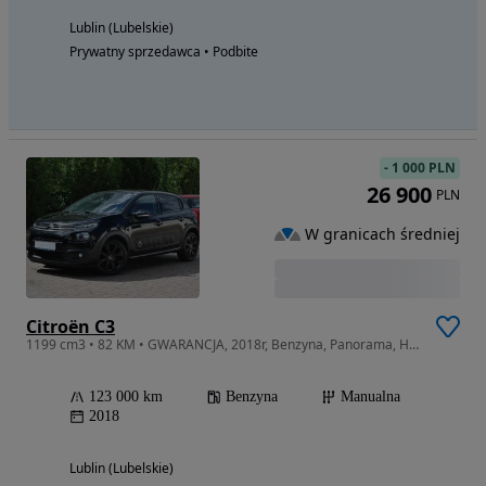
Lublin (Lubelskie)
Prywatny sprzedawca • Podbite
-
1 000 PLN
26 900
PLN
W granicach średniej
Citroën C3
1199 cm3 • 82 KM • GWARANCJA, 2018r, Benzyna, Panorama, Hands-free, Apple Car play !!!
123 000 km
Benzyna
Manualna
2018
Lublin (Lubelskie)