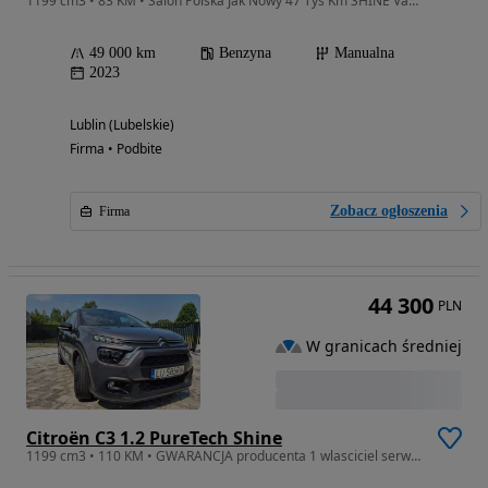
1199 cm3 • 83 KM • Salon Polska Jak Nowy 47 Tys Km SHINE Vat 23% Dealer Autoryzowany
49 000 km
Benzyna
Manualna
2023
Lublin (Lubelskie)
Firma • Podbite
Zobacz ogłoszenia
Firma
44 300
PLN
W granicach średniej
Citroën C3 1.2 PureTech Shine
1199 cm3 • 110 KM • GWARANCJA producenta 1 wlasciciel serwis w ASO