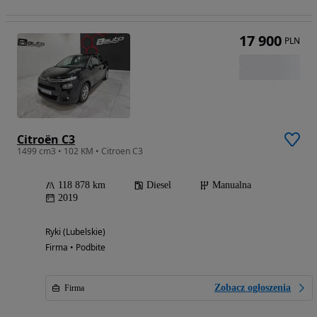
17 900
PLN
Citroën C3
1499 cm3 • 102 KM • Citroen C3
118 878 km
Diesel
Manualna
2019
Ryki (Lubelskie)
Firma • Podbite
Zobacz ogłoszenia
Firma