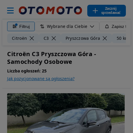
Zacznij
sprzedawać
Wybrane dla Ciebie
Filtruj
Zapisz filt
Citroën
C3
Pryszczowa Góra
50 km
Citroën C3 Pryszczowa Góra -
Samochody Osobowe
Liczba ogłoszeń:
25
Jak pozycjonowane są ogłoszenia?