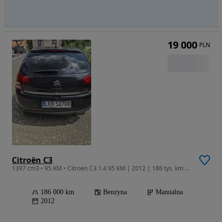
19 000
PLN
Citroën C3
1397 cm3 • 95 KM • Citroën C3 1.4 95 KM | 2012 | 186 tys. km | Panoramiczny dach | Tempomat | I właściciel w PL
186 000 km
Benzyna
Manualna
2012