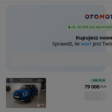
ok. 40 000 aut wycenian
Kupujesz nowe
Sprawdź, ile
wart
jest Twó
-
500 PLN
79 000
PLN