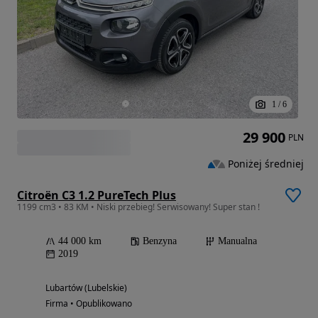
1
/
6
29 900
PLN
Poniżej średniej
Citroën C3 1.2 PureTech Plus
1199 cm3 • 83 KM • Niski przebieg! Serwisowany! Super stan !
44 000 km
Benzyna
Manualna
2019
Lubartów (Lubelskie)
Firma • Opublikowano