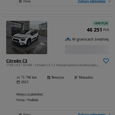
Zobacz ogłoszenia
Firma
-
649 PLN
46 251
PLN
W granicach średniej
Citroën C3
1199 cm3 • 83 KM • Citroen C3 1.2 manual kamera bezkluczykowy dostęp od Dealera salon PL
71 790 km
Benzyna
Manualna
2023
Motycz (Lubelskie)
Firma • Podbite
Zobacz ogłoszenia
Firma