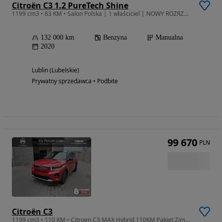
Citroën C3 1.2 PureTech Shine
1199 cm3 • 83 KM • Salon Polska | 1 właściciel | NOWY ROZRZĄD | FV 23% | CERAMIKA
132 000 km
Benzyna
Manualna
2020
Lublin (Lubelskie)
Prywatny sprzedawca • Podbite
99 670
PLN
Citroën C3
1199 cm3 • 110 KM • Citroen C3 MAX Hybrid 110KM Pakiet Zimowy Kredyt 0% OC/AC 1,99%