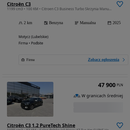
Citroën C3
1199 cm3 • 100 KM • Citroen C3 Business Turbo Skrzynia Manualna 100KM Pakiet zimowy
2 km
Benzyna
Manualna
2025
Motycz (Lubelskie)
Firma • Podbite
Zobacz ogłoszenia
Firma
47 900
PLN
W granicach średniej
Citroën C3 1.2 PureTech Shine