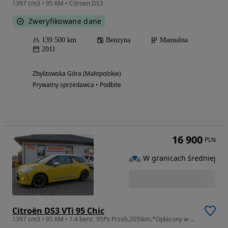
1397 cm3 • 95 KM • Citroen DS3
Zweryfikowane dane
139 500 km
Benzyna
Manualna
2011
Zbylitowska Góra (Małopolskie)
Prywatny sprzedawca • Podbite
16 900
PLN
W granicach średniej
Citroën DS3 VTi 95 Chic
1397 cm3 • 95 KM • 1.4 benz. 95Ps Przeb.205tkm.*Opłacony w PL*Stan BDB*Alu 17*Tempomat*