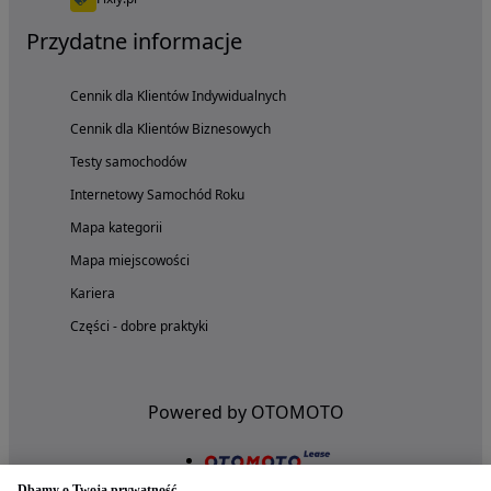
Przydatne informacje
Cennik dla Klientów Indywidualnych
Cennik dla Klientów Biznesowych
Testy samochodów
Internetowy Samochód Roku
Mapa kategorii
Mapa miejscowości
Kariera
Części - dobre praktyki
Powered by OTOMOTO
Dbamy o Twoją prywatność