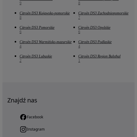
9
8
Citroën DS3 Kujawsko-pomorskie
Citroën DS3 Zachodniopomorskie
8
7
Citroën DS3 Pomorskie
Citroën DS3 Opolskie
6
6
Citroën DS3 Warmińsko-mazurskie
Citroën DS3 Podlaskie
4
4
Citroën DS3 Lubuskie
Citroën DS3 Region Balsthal
2
1
Znajdź nas
Facebook
Instagram