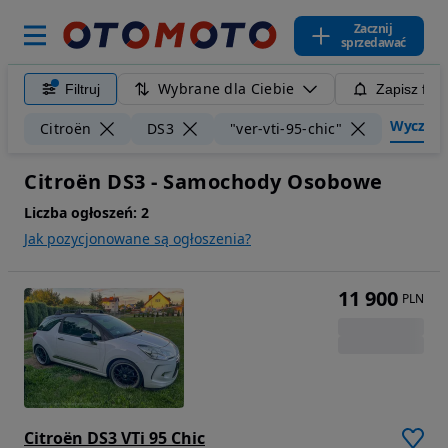
Zacznij
sprzedawać
Wybrane dla Ciebie
Filtruj
Zapisz filt
Wyczyść f
Citroën
DS3
"ver-vti-95-chic"
Citroën DS3 - Samochody Osobowe
Liczba ogłoszeń:
2
Jak pozycjonowane są ogłoszenia?
11 900
PLN
Citroën DS3 VTi 95 Chic