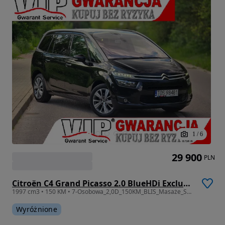
1
/
6
29 900
PLN
Citroën C4 Grand Picasso 2.0 BlueHDi Exclusive
1997 cm3 • 150 KM • 7-Osobowa_2,0D_150KM_BLIS_Masaże_Skóry_Kamera_Nawi_FULL_Gwarancja_12m.
Wyróżnione