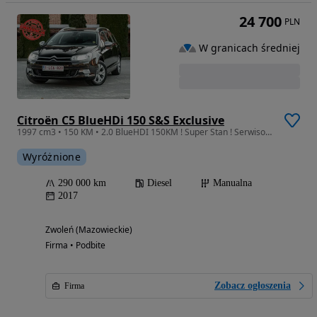
24 700
PLN
W granicach średniej
Citroën C5 BlueHDi 150 S&S Exclusive
1997 cm3 • 150 KM • 2.0 BlueHDI 150KM ! Super Stan ! Serwisowany ! po Opłatach ! FV23%
Wyróżnione
290 000 km
Diesel
Manualna
2017
Zwoleń (Mazowieckie)
Firma • Podbite
Zobacz ogłoszenia
Firma