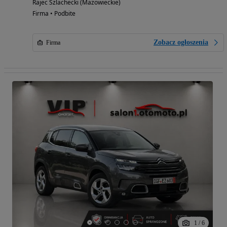
Rajec Szlachecki (Mazowieckie)
Firma • Podbite
Zobacz ogłoszenia
Firma
1
/
6