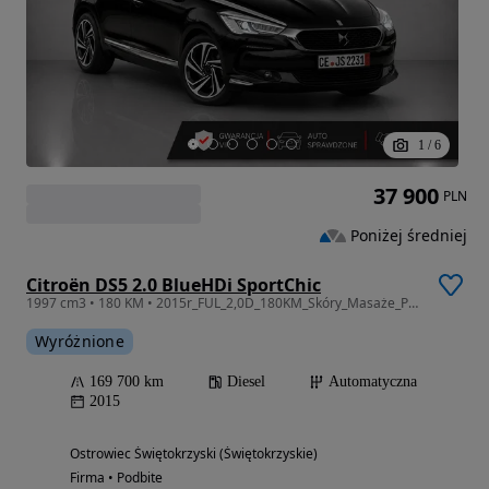
1
/
6
37 900
PLN
Poniżej średniej
Citroën DS5 2.0 BlueHDi SportChic
1997 cm3 • 180 KM • 2015r_FUL_2,0D_180KM_Skóry_Masaże_Panorama_Nawi_Kamera_Gwarancja_12m.
Wyróżnione
169 700 km
Diesel
Automatyczna
2015
Ostrowiec Świętokrzyski (Świętokrzyskie)
Firma • Podbite