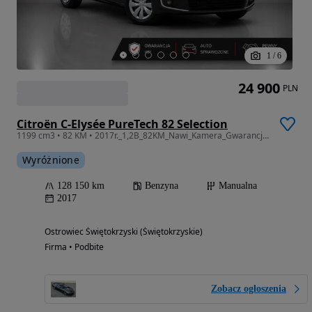
1
/
6
24 900
PLN
Citroën C-Elysée PureTech 82 Selection
1199 cm3 • 82 KM • 2017r._1,2B_82KM_Nawi_Kamera_Gwarancja_12m.
Wyróżnione
128 150 km
Benzyna
Manualna
2017
Ostrowiec Świętokrzyski (Świętokrzyskie)
Firma • Podbite
Zobacz ogłoszenia