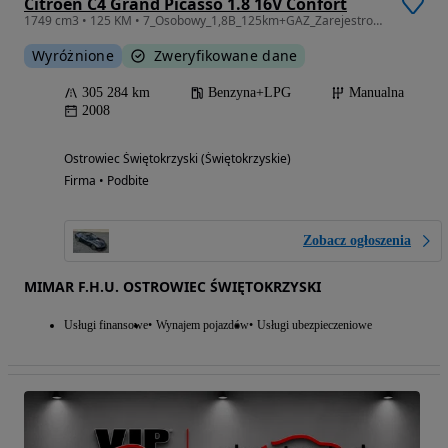
Citroën C4 Grand Picasso 1.8 16V Confort
1749 cm3 • 125 KM • 7_Osobowy_1,8B_125km+GAZ_Zarejestrowany_Gwarancja_12m.
Wyróżnione
Zweryfikowane dane
305 284 km
Benzyna+LPG
Manualna
2008
Ostrowiec Świętokrzyski (Świętokrzyskie)
Firma • Podbite
Zobacz ogłoszenia
MIMAR F.H.U. OSTROWIEC ŚWIĘTOKRZYSKI
Usługi finansowe
Wynajem pojazdów
Usługi ubezpieczeniowe