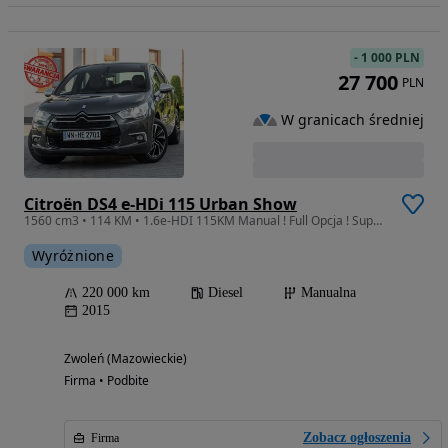
-
1 000 PLN
27 700
PLN
W granicach średniej
Citroën DS4 e-HDi 115 Urban Show
1560 cm3 • 114 KM • 1.6e-HDI 115KM Manual ! Full Opcja ! Super Stan ! Opłacony !
Wyróżnione
220 000 km
Diesel
Manualna
2015
Zwoleń (Mazowieckie)
Firma • Podbite
Zobacz ogłoszenia
Firma