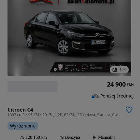
1
/
6
24 900
PLN
Poniżej średniej
Citroën C4
1397 cm3 • 95 KM • 2017r._1,2B_82KM_LEDY_Nawi_Kamera_Gwarancja_12m.
Wyróżnione
128 150 km
Benzyna
Manualna