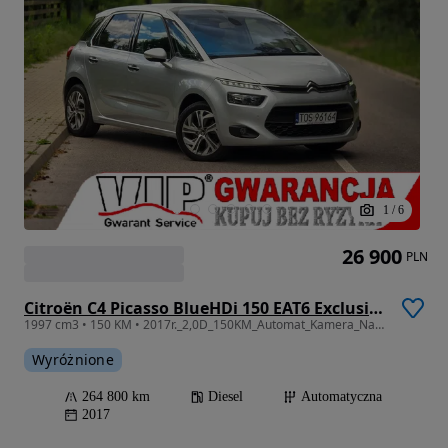
1
/
6
26 900
PLN
Citroën C4 Picasso BlueHDi 150 EAT6 Exclusive
1997 cm3 • 150 KM • 2017r._2,0D_150KM_Automat_Kamera_Nawi_GWARANCJA_12M
Wyróżnione
264 800 km
Diesel
Automatyczna
2017