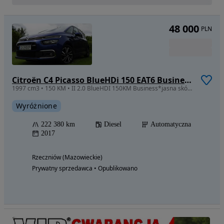
48 000
PLN
Citroën C4 Picasso BlueHDi 150 EAT6 Business Class
1997 cm3 • 150 KM • II 2.0 BlueHDI 150KM Business*jasna skóra*kamera*navi*relax*panor*PDC
Wyróżnione
222 380 km
Diesel
Automatyczna
2017
Rzeczniów (Mazowieckie)
Prywatny sprzedawca • Opublikowano