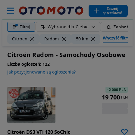
Zacznij
sprzedawać
Wybrane dla Ciebie
Filtruj
Zapisz filt
Wyczyść filtry
Citroën
Radom
50 km
Citroën Radom - Samochody Osobowe
Liczba ogłoszeń:
122
Jak pozycjonowane są ogłoszenia?
-
2 000 PLN
19 700
PLN
Citroën DS3 VTi 120 SoChic