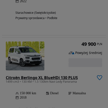
2022
Starachowice (Świętokrzyskie)
Prywatny sprzedawca • Podbite
49 900
PLN
Powyżej średniej
Citroën Berlingo XL BlueHDi 130 PLUS
1499 cm3 • 130 KM • 1.5 130km Navi Ledy Panorama
150 000 km
Diesel
Manualna
2018