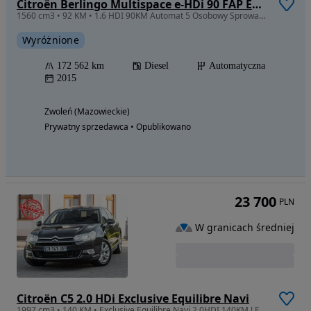
Citroën Berlingo Multispace e-HDi 90 FAP EGS6 Start Stop Selection
1560 cm3 • 92 KM • 1.6 HDI 90KM Automat 5 Osobowy Sprowadzony Opłacony
Wyróżnione
172 562 km
Diesel
Automatyczna
2015
Zwoleń (Mazowieckie)
Prywatny sprzedawca • Opublikowano
23 700
PLN
W granicach średniej
Citroën C5 2.0 HDi Exclusive Equilibre Navi
1997 cm3 • 140 KM • Exclusive Equilibre Navi 2.0HDI 140KM ! Full Opcja ! Super Stan !