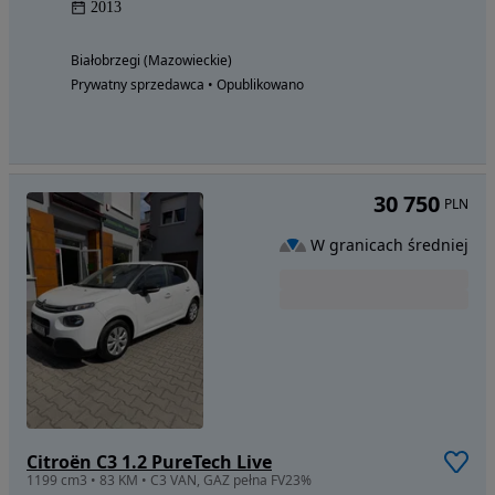
2013
Białobrzegi (Mazowieckie)
Prywatny sprzedawca • Opublikowano
30 750
PLN
W granicach średniej
Citroën C3 1.2 PureTech Live
1199 cm3 • 83 KM • C3 VAN, GAZ pełna FV23%