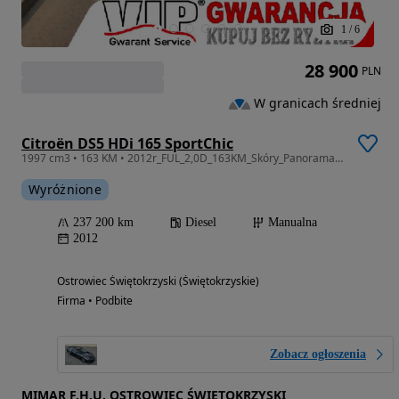
1
/
6
28 900
PLN
W granicach średniej
Citroën DS5 HDi 165 SportChic
1997 cm3 • 163 KM • 2012r_FUL_2,0D_163KM_Skóry_Panorama_Nawi_Kamera_Gwarancja_12m.
Wyróżnione
237 200 km
Diesel
Manualna
2012
Ostrowiec Świętokrzyski (Świętokrzyskie)
Firma • Podbite
Zobacz ogłoszenia
MIMAR F.H.U. OSTROWIEC ŚWIĘTOKRZYSKI