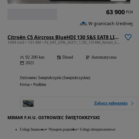
63 900
PLN
W granicach średniej
Citroën C5 Aircross BlueHDI 130 S&S EAT8 LIVE PACK
1499 cm3 • 131 KM • FV_VAT_23%_2021r_1,5D_131KM_Xenon_Skóry_Kamera Navi_Gwarancja
92 200 km
Diesel
Automatyczna
2021
Ostrowiec Świętokrzyski (Świętokrzyskie)
Firma • Podbite
Zobacz ogłoszenia
MIMAR F.H.U. OSTROWIEC ŚWIĘTOKRZYSKI
Usługi finansowe
Wynajem pojazdów
Usługi ubezpieczeniowe